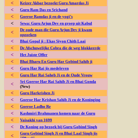
<
Keizer Akbar bezoekt Guru Amardas Ji
<
Guru Ram Das en Srichand
<
Goeroe Ramdas ji en de yogi’s
<
Sewa: Guru Arjun Dev en groep uit Kabul
De oude man die Guru Arjun Dev ji kwam
<
opzoeken
<
Bhai Gopal ji : Ekas Siyon Chith Laai
<
De Afschuwelijke Cobra die de weg blokkeerde
<
Het Juiste Offer
<
Bhai Bharu En Guru Har Gobind Sahib ji
<
Guru Har Rai jis medeleven
<
Guru Har Rai Saheb Ji en de Oude Vrouw
Sri Goeroe Har Rai Sahib Ji en Bhai Gonda
<
(New)
<
Guru Harkrishen Ji
<
Goeroe Har Krishan Sahib Ji en de Koninging
<
Goeroe Ladho Re
<
Kashmiri Brahmanen komen naar de Guru
<
Vaisakhi van 1699
<
De Koning op bezoek bij Guru Gobind Singh
Guru Gobind Singh Ji en Bhai Laal Singh jis
<