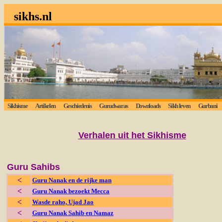
sikhs.nl
Sikhisme
Artikelen
Geschiedenis
Gurudwaras
Downloads
Sikh leven
Gurbani
Verhalen uit het Sikhisme
Guru Sahibs
<
Guru Nanak en de rijke man
<
Guru Nanak bezoekt Mecca
<
Wasde raho, Ujad Jao
<
Guru Nanak Sahib en Namaz