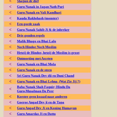
<
Shajjan de dief
<
Guru Nanak in Jagan Nath Puri
<
Guru Nanak en Vali Kandhari
<
Kauda Rakhshash (monster)
<
Een goede zaak
<
Guru Nanak Sahib Ji & de inbreker
<
Drie gouden regels
<
Malik Bhago en Bhai Lalo
<
Noch Hindoe Noch Moslim
<
Hetzij de Hindoe, hetzij de Moslim is groot
<
Ontmoeting met Asceten
<
Guru Nanak en Bhai Mola
<
Guru Nanak en de steen
<
Sri Guru Nanak Dev dji en Duni Chand
<
Guru Nanak en Bhai Lehna (Wat Zie Jij ?)
Baba Nanak Shah Faquir; Hindu Da
<
Guru,Musalman Da Peer
<
Koester geen kwaad naar anderen
<
Goeroe Angad Dev ji en de Tapa
<
Guru Angad Dev Ji en Koning Humayun
<
Guru Amardas Ji en Dattu