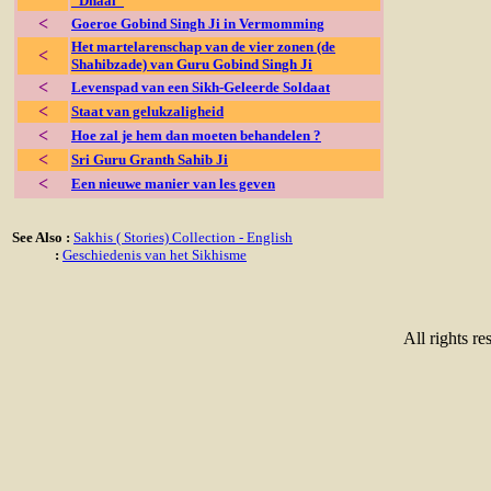
"Dhaal"
<
Goeroe Gobind Singh Ji in Vermomming
Het martelarenschap van de vier zonen (de
<
Shahibzade) van Guru Gobind Singh Ji
<
Levenspad van een Sikh-Geleerde Soldaat
<
Staat van gelukzaligheid
<
Hoe zal je hem dan moeten behandelen ?
<
Sri Guru Granth Sahib Ji
<
Een nieuwe manier van les geven
See Also :
Sakhis ( Stories) Collection - English
:
Geschiedenis van het Sikhisme
All rights re