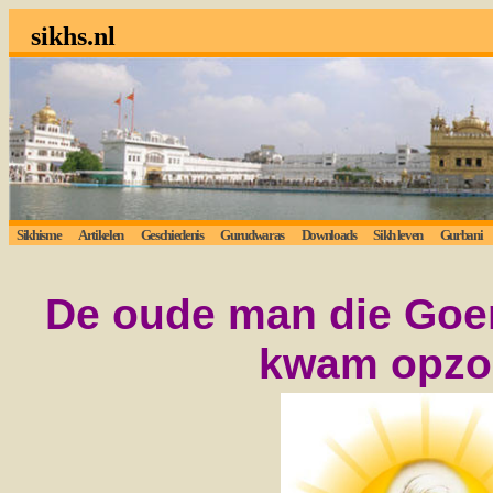
sikhs.nl
Sikhisme
Artikelen
Geschiedenis
Gurudwaras
Downloads
Sikh leven
Gurbani
De oude man die Goer
kwam opzo