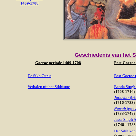
1469-1708
Geschiedenis van het 
Goeroe periode 1469-1708
Post-Goeroe 
De Sikh Gurus
Post-Goeroe 
Verhalen uit het Sikhisme
Banda Singh
(
1708-1716
)
Jathedar
(le
(
1716-1733
)
Nawab
(gouv
(
1733-1748
)
Jassa Singh 
(
1748 - 1783
Het Sikh kon