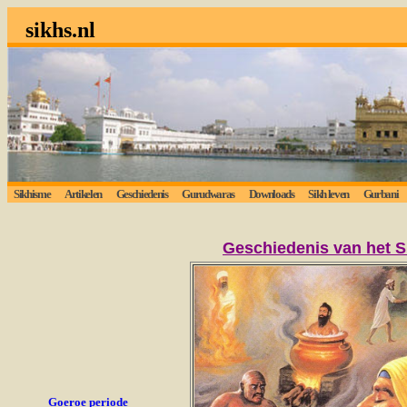
sikhs.nl
Sikhisme
Artikelen
Geschiedenis
Gurudwaras
Downloads
Sikh leven
Gurbani
Geschiedenis van het 
Goeroe periode