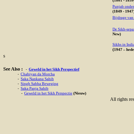
(
1801 - 1839
Punjab onder
(1849 - 1947
Bijdrage van
De Sikh-separ
New)
Sikhs in Indi
(
1947 – hed
s
See Also :
-
Geweld in het Sikh Perspectief
-
Chabiyan da Morcha
-
Saka Nankana Sahib
-
Singh Sabha Beweging
-
Saka Panja Sahib
-
Geweld in het Sikh Perspectie
(Nieuw)
All rights re