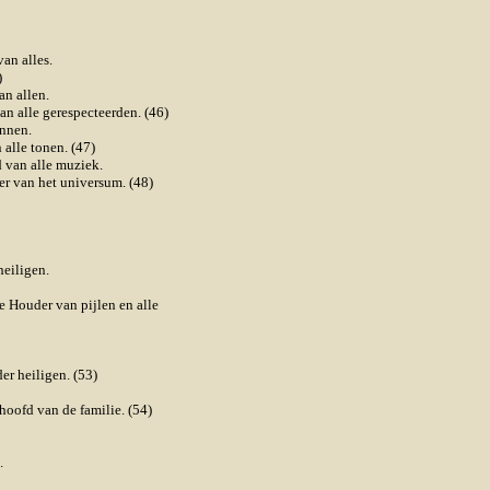
an alles.
)
an allen.
n alle gerespecteerden. (46)
onnen.
alle tonen. (47)
 van alle muziek.
r van het universum. (48)
heiligen.
 Houder van pijlen en alle
er heiligen. (53)
oofd van de familie. (54)
.