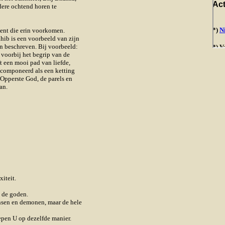
edere ochtend horen te
kent die erin voorkomen.
hib is een voorbeeld van zijn
en beschreven. Bij voorbeeld:
 voorbij het begrip van de
t een mooi pad van liefde,
gecomponeerd als een ketting
 Opperste God, de parels en
van.
iteit.
 de goden.
ensen en demonen, maar de hele
pen U op dezelfde manier.