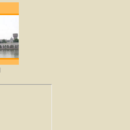
ene die lief heeft zal God verkrijgen. -Guru 