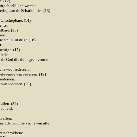
. (12)
uitgebeeld kan worden.
eting aan de Schathouder. (13)
 Onschepbare. (14)
ente.
tbare. (15)
are.
steun uitstijgt. (16)
r.
achtige. (17)
lede.
an de God die door geen vrouw
 is voor iedereen.
elevende van iedereen. (19)
iedereen.
van iedereen. (20)
.
allen. (22)
oedheid.
 allen.
an de God die vrij is van alle
verschrokkene.