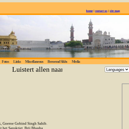
home
|
contact us
|
site map
Fotos
Links
Miscellaneous
Beroemd Sikhs
Media
Luistert allen naar de eeuwige waarheid; deg
k, Goeroe Gobind Singh Sahib.
 het Sanskriet, Brij Bhasha,