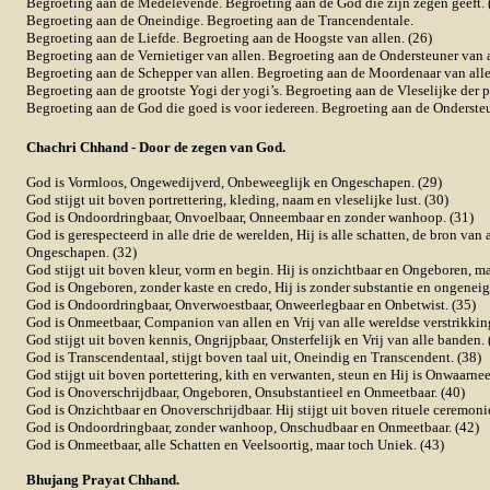
Begroeting aan de Medelevende. Begroeting aan de God die zijn zegen geeft. 
Begroeting aan de Oneindige. Begroeting aan de Trancendentale.
Begroeting aan de Liefde. Begroeting aan de Hoogste van allen. (26)
Begroeting aan de Vernietiger van allen. Begroeting aan de Ondersteuner van a
Begroeting aan de Schepper van allen. Begroeting aan de Moordenaar van alle
Begroeting aan de grootste Yogi der yogi’s. Begroeting aan de Vleselijke der p
Begroeting aan de God die goed is voor iedereen. Begroeting aan de Ondersteu
Chachri Chhand - Door de zegen van God.
God is Vormloos, Ongewedijverd, Onbeweeglijk en Ongeschapen. (29)
God stijgt uit boven portrettering, kleding, naam en vleselijke lust. (30)
God is Ondoordringbaar, Onvoelbaar, Onneembaar en zonder wanhoop. (31)
God is gerespecteerd in alle drie de werelden, Hij is alle schatten, de bron van 
Ongeschapen. (32)
God stijgt uit boven kleur, vorm en begin. Hij is onzichtbaar en Ongeboren, ma
God is Ongeboren, zonder kaste en credo, Hij is zonder substantie en ongeneig
God is Ondoordringbaar, Onverwoestbaar, Onweerlegbaar en Onbetwist. (35)
God is Onmeetbaar, Companion van allen en Vrij van alle wereldse verstrikkin
God stijgt uit boven kennis, Ongrijpbaar, Onsterfelijk en Vrij van alle banden. 
God is Transcendentaal, stijgt boven taal uit, Oneindig en Transcendent. (38)
God stijgt uit boven portettering, kith en verwanten, steun en Hij is Onwaarne
God is Onoverschrijdbaar, Ongeboren, Onsubstantieel en Onmeetbaar. (40)
God is Onzichtbaar en Onoverschrijdbaar. Hij stijgt uit boven rituele ceremonie
God is Ondoordringbaar, zonder wanhoop, Onschudbaar en Onmeetbaar. (42)
God is Onmeetbaar, alle Schatten en Veelsoortig, maar toch Uniek. (43)
Bhujang Prayat Chhand.