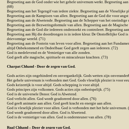
Begroeting aan de God onder wie het gehele universum werkt. Begroeting aan 
(68)
Begroeting aan het Tegengif van iedere ziekte. Begroeting aan de Vleselijke pl
Begroeting aan de Kampioen van allen. Begroeting aan de God die voor angst z
Begroeting aan de Alwetende. Begroeting aan de Schepper van het oneindige 
Begroeting aan de Bezweringsformule van allen. Begroeting aan de Magische 
Begroeting aan de God die iedereen onderzoekt en controleert. Begroeting aan
Begroeting aan Hij die doordrongen is in iedere kleur. De Onstoffelijke God is
drievormige wereld. (71)
Begroeting aan de Fontein van leven voor allen. Begroeting aan het Fundament
altijd Onbekommerd en Ondeelbaar. God geeft zegen aan iedereen. (72)
God is medelevend en de Vernietiger van alle zonden.
God geeft alle magische, spirituele en miraculeuze krachten. (73)
Charpat Chhand - Door de zegen van God.
Gods acties zijn ongehinderd en onvergankelijk. Gods wetten zijn onveranderb
Het gehele universum is verbonden met God. Gods vleselijk plezier is voor eeu
Gods keizerrijk is voor altijd. Gods schepping is voor altijd.
Gods principes zijn volkomen. Gods acties zijn onberispelijk. (75)
God is de universele Donor. God is Alwetend.
God verlicht allen. God wordt geadoreerd door allen. (76)
God geeft animatie aan allen. God geeft kracht en energie aan allen.
God is vleselijk plezier voor allen. God is verbonden met het hele universum. 
God wordt geadoreerd door allen. God is Alwetend.
God is de vernietiger van allen. God is ondersteuner van allen. (78)
Rual Chhand – Door de zegen van God.