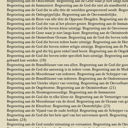
Begroeting aan de Onzichtbare. Begroeting aan de Gene waar je niet langs kunt
Begroeting aan de Immuniteit. Begroeting aan de God die niet als standbeeld 
Begroeting aan de God die in alle drie de werelden gerespecteerd wordt. Begro
Begroeting aan de Onbegrijpelijke. Begroeting aan de Onveranderlijke.
Begroeting aan de Bron van alle drie de Opperste Deugden. Begroeting aan de
Begroeting aan de God die van al het plezier geniet. Begroeting aan de Imman
Begroeting aan de God die boven kleur uitstijgt. Begroeting aan de Onverwoes
Begroeting aan de Gene waar je niet langs kunt. Begroeting aan de Onimiteerb
Begroeting aan de Onmeetbare Oceaan. Begroeting aan de God die boven iedere 
Begroeting aan de God die boven iedere kaste uitstijgt. Begroeting aan de Hee
Begroeting aan de God die boven iedere religie uitstijgt. Begroeting aan de Pr
Begroeting aan de god die bij geen enkel land hoort. Begroeting aan de Ongek
Begroeting aan de God die boven ieder specifiek huis uitstijgt. Begroeting a
gebaard kan worden. (18)
Begroeting aan de Brandblusser van ons allen. Begroeting aan de God die goed
Begroeting aan de God die aanwezig is in iedere vorm. Begroeting aan de Med
Begroeting aan de Moordenaar van iedereen. Begroeting aan de Schepper van 
Begroeting aan de Brandblusser van iedereen. Begroeting aan de Ondersteuner 
Begroeting aan het Unieke object van verering. Begroeting aan de Onvoelbare
Begroeting aan de Ongeborene. Begroeting aan de Onimiteerbare. (21)
Begroeting aan de Alomtegenwoordige. Begroeting aan de Immanente.
Begroeting aan de God die in elke kleur zit. Begroeting aan de Vernietiger van 
Begroeting aan de Moordenaar van de dood. Begroeting aan de Oceaan van g
Begroeting aan de Kleurloze. Begroeting aan de Onsterfelijke. (23)
Begroeting aan de Vijand van de oude leeftijd. Begroeting aan de Schepper van
Begroeting aan de God die het hele spel van het universum speelt. Begroeting a
banden. (24)
Begroeting aan de God zonder uitrusting en verwanten. Begroeting aan de On