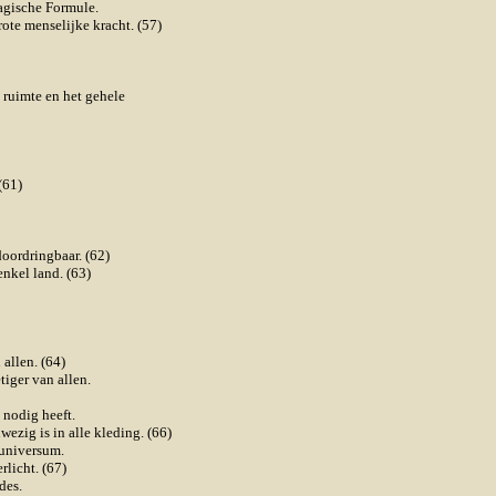
agische Formule.
ote menselijke kracht. (57)
 ruimte en het gehele
(61)
oordringbaar. (62)
nkel land. (63)
allen. (64)
iger van allen.
 nodig heeft.
ezig is in alle kleding. (66)
 universum.
licht. (67)
des.