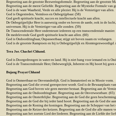
Begroeting aan de grootste Bezweringsformule. Begroeting aan de grootste M
Begroeting aan de meest Geliefde. Begroeting aan de Mystieke Formule van gr
God is de ware Waarheid, Vrede en alle plezier. Hij is de Vernietiger van allen.
God is Ongestreden, Vormloos en Onbegrijpbaar. (58)
God geeft spirituele kracht, succes en intellectuele kracht aan allen.
De Onbegrijpelijke Heer is aanwezig onder en boven de aarde, ook in de lucht,
universum. Hij is de Vernietiger van alle zonden. (59)
De Transcendentale Heer ondersteunt iedereen op een transcendentale manier.
De medelevende God geeft spirituele kracht aan allen. (60)
God is Ondoordringbaar, Onpasseerbaar, stijgt uit boven naam en verlangen.
God is de grootste Kampioen en hij is Onbegrijpelijk en Alomtegenwoordigd. 
Tera Jor. Chachri Chhand.
God is Doorgedrongen in water en land. Hij is niet bang voor iemand en is Ond
God is de Transcendentale Heer, Onbeweeglijk, Inherent en Hij hoort bij geen e
Bujang Prayat Chhand
God is Onmeetbaar en Onveranderlijk. God is Immaterieel en in Mooie vorm.
Begroeting aan God die overal gerespecteer wordt. God is de Bewaarplaats van 
Begroeting aan God boven wie geen meester bestaat. Begroeting aan de Verniet
Begroeting aan de Ondoordringbare. Begroeting aan de Onverwoestbare. (65)
Begroeting aan de Onsterfelijke. Begroeting aan de God die geen bescherming
Begroeting aan de God die bij ieder land hoort. Begroeting aan de God die aanw
Begroeting aan de Koning der koningen. Begroeting aan de Schepper van het
Begroeting aan de Keizer der keizers. Begroeting aan de God die alle manen ver
Begroeting aan het zoetste Lied der liederen. Begroeting aan de Liefde der lief