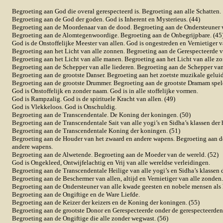
Begroeting aan God die overal gerespecteerd is. Begroeting aan alle Schatten.
Begroeting aan de God der goden. God is Inherent en Mysterieus. (44)
Begroeting aan de Moordenaar van de dood. Begroeting aan de Ondersteuner v
Begroeting aan de Alomtegenwoordige. Begroeting aan de Onbegrijpbare. (45
God is de Onstoffelijke Meester van allen. God is ongestreden en Vernietiger v
Begroeting aan het Licht van alle zonnen. Begroeting aan de Gerespecteerde va
Begroeting aan het Licht van alle manen. Begroeting aan het Licht van alle z
Begroeting aan de Schepper van alle liederen. Begroeting aan de Schepper van 
Begroeting aan de grootste Danser. Begroeting aan het zoetste muzikale geluid
Begroeting aan de grootste Drummer. Begroeting aan de grootste Dramam spele
God is Onstoffelijk en zonder naam. God is in alle stoffelijke vormen.
God is Rampzalig. God is de spirituele Kracht van allen. (49)
God is Vlekkeloos. God is Onschuldig.
Begroeting aan de Transcendentale. De Koning der koningen. (50)
Begroeting aan de Transcendentale Sait van alle yogi’s en Sidha’s klassen der 
Begroeting aan de Transcendentale Koning der koningen. (51)
Begroeting aan de Houder van het zwaard en andere wapens. Begroeting aan de
andere wapens.
Begroeting aan de Alwetende. Begroeting aan de Moeder van de wereld. (52)
God is Ongekleed, Ontwijfelachtig en Vrij van alle wereldse verleidingen.
Begroeting aan de Transcendentale Heilige van alle yogi’s en Sidha’s klassen d
Begroeting aan de Beschermer van allen, altijd en Vernietiger van alle zonden.
Begroeting aan de Ondersteuner van alle kwade geesten en nobele mensen als h
Begroeting aan de Ongiftige en de Ware Liefde.
Begroeting aan de Keizer der keizers en de Koning der koningen. (55)
Begroeting aan de grootste Donor en Gerespecteerde onder de gerespecteerden
Begroeting aan de Ongiftige die alle zonder wegwast. (56)