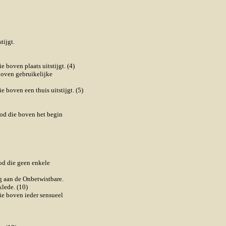
tijgt.
 boven plaats uitstijgt. (4)
boven gebruikelijke
 boven een thuis uitstijgt. (5)
God die boven het begin
od die geen enkele
g aan de Onbetwistbare.
lede. (10)
ie boven ieder sensueel