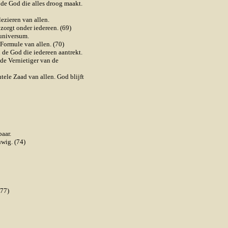
de God die alles droog maakt.
ezieren van allen.
orgt onder iedereen. (69)
universum.
Formule van allen. (70)
 de God die iedereen aantrekt.
 de Vernietiger van de
ele Zaad van allen. God blijft
aar.
wig. (74)
(77)