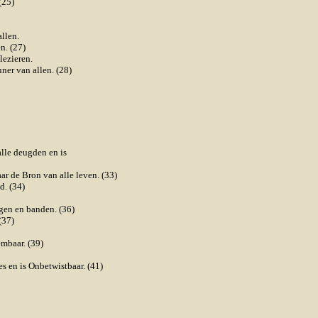
(25)
llen.
n. (27)
lezieren.
ner van allen. (28)
alle deugden en is
ar de Bron van alle leven. (33)
d. (34)
gen en banden. (36)
(37)
embaar. (39)
s en is Onbetwistbaar. (41)