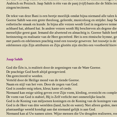
Arabisch en Perzisch. Jaap Sahib is één van de panj (vijf) banis die de Sikhs i
zingen/reciteren.
De tekst van deze Bani is een beetje moeilijk omdat bijna niemand alle talen 
Goeroe Sahib was een grote theoloog, geleerde, musicoloog en strijder. Jaap Sa
esthetische smaak en kunde. In bijna alle verzen wordt God in negatieve term
achhaed hai, abhaed hai. In andere verzen wordt Hij beschreven als degene die
menselijke geest gaat. Iemand die alwetend en almachtig is. Goeroe Sahib heef
herinnering en realisatie van de Heer gecreëerd. Het is een ritmische hymne, 
met parels en edelstenen prachtig rond een touwtje geweven: het touwtje is de
edelstenen zijn Zijn attributen en Zijn gloriën zijn slechts een voorbeeld hier
Jaap Sahib
God die Één is, is realiteit door de zegeningen van de Ware Goeroe.
De prachtige God heeft altijd gezegevierd.
Om gereciteerd te worden.
Verteld door de Heilige mond van de tiende Goeroe.
Naam en stijl van het vers. Door de zegen van God.
God is zonder enig teken, kleur, kaste of credo.
Niemand kan enige uitleg geven over Zijn vorm, kleding, overzicht en complex
De vorm van God is stabiel, Hij is Zelf verlicht met onmetelijke kracht.
God is de Koning van miljoenen koningen en de Koning van de koningen van
God is de Heer van drie werelden (land, lucht en water). Niet alleen goden, m
plantaardige wereld kondigt aan dat niemand gelijk is aan God.
Niemand kan al Uw namen uiten. Wijze mensen die Uw deugden realiseren, roe