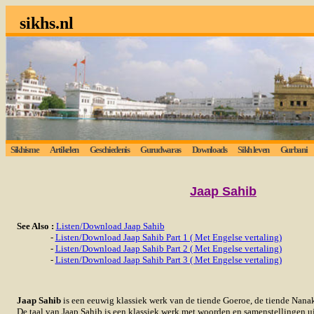
sikhs.nl
Sikhisme
Artikelen
Geschiedenis
Gurudwaras
Downloads
Sikh leven
Gurbani
Jaap
Sahib
See Also :
Listen/Download Jaap Sahib
-
Listen/Download Jaap Sahib Part 1 ( Met Engelse vertaling)
-
Listen/Download Jaap Sahib Part 2 ( Met Engelse vertaling)
-
Listen/Download Jaap Sahib Part 3 ( Met Engelse vertaling)
Jaap Sahib
is een eeuwig klassiek werk van de tiende Goeroe, de tiende Nana
De taal van Jaap Sahib is een klassiek werk met woorden en samenstellingen uit