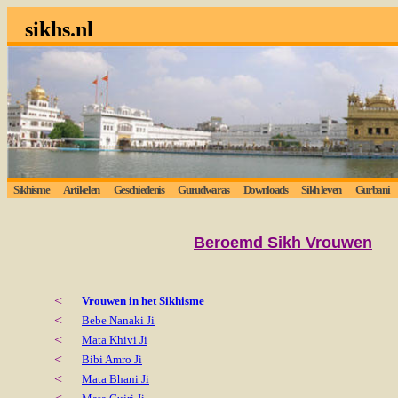
sikhs.nl
Sikhisme
Artikelen
Geschiedenis
Gurudwaras
Downloads
Sikh leven
Gurbani
Beroemd
Sikh Vrouwen
<
Vrouwen in het Sikhisme
<
Bebe Nanaki Ji
<
Mata Khivi Ji
<
Bibi Amro Ji
<
Mata Bhani Ji