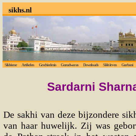
sikhs.nl
Sikhisme
Artikelen
Geschiedenis
Gurudwaras
Downloads
Sikh leven
Gurbani
Sardarni Sharn
De sakhi van deze bijzondere si
van haar huwelijk. Zij was gebor