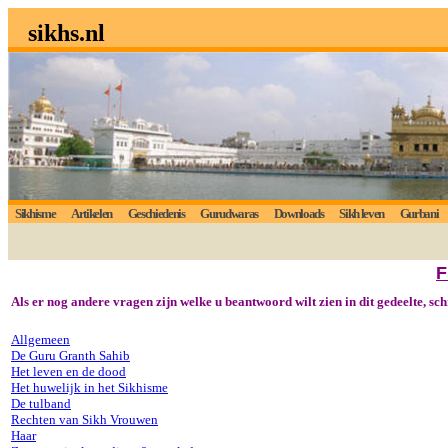
sikhs.nl
Sikhisme
Artikelen
Geschiedenis
Gurudwaras
Downloads
Sikh leven
Gurbani
F
Als er nog andere vragen zijn welke u beantwoord wilt zien in dit gedeelte, sch
Allgemeen
De Guru Granth Sahib
Het leven en de dood
Het huwelijk in het Sikhisme
De tulband
Rechten van Sikh Vrouwen
Haar