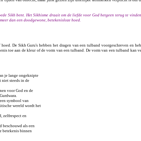
ede Sikh bent. Het Sikhisme draait om de liefde voor God hetgeen terug te vinden 
ts meer dan een doodgewone, betekenisloze hoed.
of hoed. De Sikh Guru's hebben het dragen van een tulband voorgeschreven en he
kenis toe aan de kleur of de vorm van een tulband. De vorm van een tulband kan ve
an je lange ongeknipte
 niet steeds in de
onen voor God en de
 Gurdwara.
s een symbool van
itische wereld wordt het
, zelfrespect en
jd beschouwd als een
nte betekenis binnen