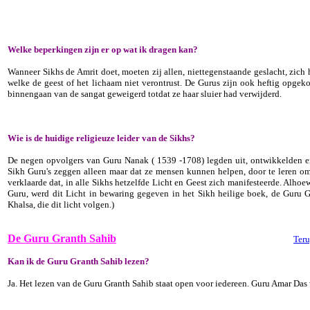
Welke beperkingen zijn er op wat ik dragen kan?
Wanneer Sikhs de Amrit doet, moeten zij allen, niettegenstaande geslacht, zic
welke de geest of het lichaam niet verontrust. De Gurus zijn ook heftig opge
binnengaan van de sangat geweigerd totdat ze haar sluier had verwijderd.
Wie is de huidige religieuze leider van de Sikhs?
De negen opvolgers van Guru Nanak ( 1539 -1708) legden uit, ontwikkelden en
Sikh Guru's zeggen alleen maar dat ze mensen kunnen helpen, door te leren om 
verklaarde dat, in alle Sikhs hetzelfde Licht en Geest zich manifesteerde. Alhoewe
Guru, werd dit Licht in bewaring gegeven in het Sikh heilige boek, de Guru 
Khalsa, die dit licht volgen.)
De Guru Granth Sahib
Teru
Kan ik de Guru Granth Sahib lezen?
Ja. Het lezen van de Guru Granth Sahib staat open voor iedereen. Guru Amar Das