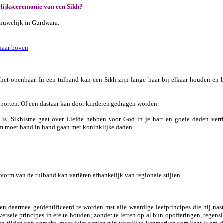
welijksceremonie van een Sikh?
h huwelijk in Gurdwara.
naar boven
het openbaar. In een tulband kan een Sikh zijn lange haar bij elkaar houden en b
 sporten. Of een dastaar kan door kinderen gedragen worden.
is. Sikhisme gaat over Liefde hebben voor God in je hart en goeie daden verr
rm moet hand in hand gaan met koninklijke daden.
 vorm van de tulband kan variëren afhankelijk van regionale stijlen.
n daarmee geïdentificeerd te worden met alle waardige leefprincipes die hij nastr
sele principes in ere te houden; zonder te letten op al hun opofferingen, tegens
en tijden van onrecht, maar juist gezien zijn uiterlijke kenmerken verplicht is om 