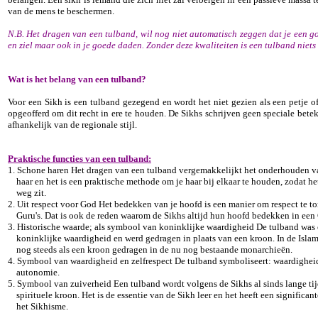
van de mens te beschermen.
N.B. Het dragen van een tulband, wil nog niet automatisch zeggen dat je een go
en ziel maar ook in je goede daden. Zonder deze kwaliteiten is een tulband nie
Wat is het belang van een tulband?
Voor een Sikh is een tulband gezegend en wordt het niet gezien als een petje 
opgeofferd om dit recht in ere te houden. De Sikhs schrijven geen speciale bete
afhankelijk van de regionale stijl.
Praktische functies van een tulband:
1. Schone haren Het dragen van een tulband vergemakkelijkt het onderhouden v
haar en het is een praktische methode om je haar bij elkaar te houden, zodat het
weg zit.
2. Uit respect voor God Het bedekken van je hoofd is een manier om respect te t
Guru's. Dat is ook de reden waarom de Sikhs altijd hun hoofd bedekken in een
3. Historische waarde; als symbool van koninklijke waardigheid De tulband wa
koninklijke waardigheid en werd gedragen in plaats van een kroon. In de Islam
nog steeds als een kroon gedragen in de nu nog bestaande monarchieën.
4. Symbool van waardigheid en zelfrespect De tulband symboliseert: waardigheid
autonomie.
5. Symbool van zuiverheid Een tulband wordt volgens de Sikhs al sinds lange ti
spirituele kroon. Het is de essentie van de Sikh leer en het heeft een significa
het Sikhisme.