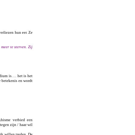
erliezen hun eer. Ze
meer te sterven. Zij
dium is…. het is het
e betekenis en wordt
khisme verbied een
tegen zijn / haar wil
jk willen treden. De