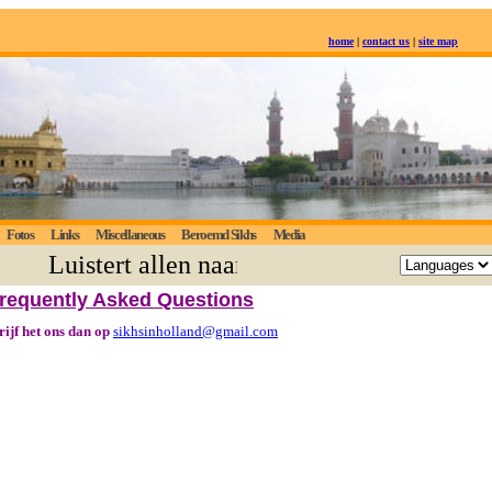
home
|
contact us
|
site map
Fotos
Links
Miscellaneous
Beroemd Sikhs
Media
Luistert allen naar de eeuwige waarheid; de
requently Asked Questions
rijf het ons dan op
sikhsinholland@gmail.com