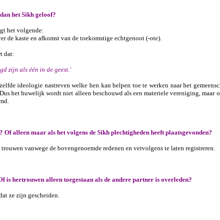
dan het Sikh geloof?
gt het volgende:
er de kaste en afkomst van de toekomstige echtgenoot (-ote).
t dat:
d zijn als één in de geest.'
zelfde ideologie nastreven welke hen kan helpen toe te werken naar het gemeensc
us het huwelijk wordt niet alleen beschouwd als een materiele vereniging, maar oo
emd.
is? Of alleen maar als het volgens de Sikh plechtigheden heeft plaatsgevonden?
e trouwen vanwege de bovengenoemde redenen en vervolgens te laten registreren.
 Of is hertrouwen alleen toegestaan als de andere partner is overleden?
dat ze zijn gescheiden.