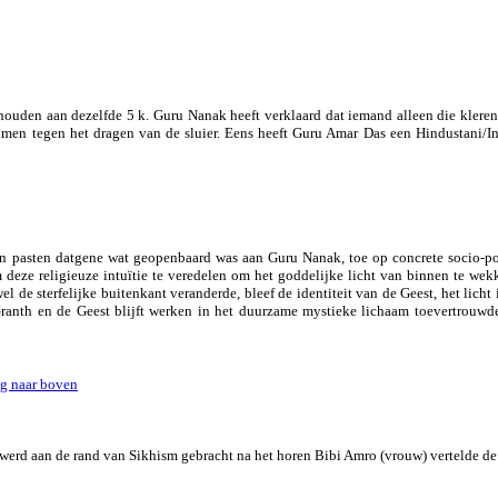
h houden aan dezelfde 5 k. Guru Nanak heeft verklaard dat iemand alleen die kler
komen tegen het dragen van de sluier. Eens heeft Guru Amar Das een Hindustani/I
 pasten datgene wat geopenbaard was aan Guru Nanak, toe op concrete socio-poli
deze religieuze intuïtie te veredelen om het goddelijke licht van binnen te wek
l de sterfelijke buitenkant veranderde, bleef de identiteit van de Geest, het licht 
Granth en de Geest blijft werken in het duurzame mystieke lichaam toevertrouw
g naar boven
 werd aan de rand van Sikhism gebracht na het horen Bibi Amro (vrouw) vertelde de