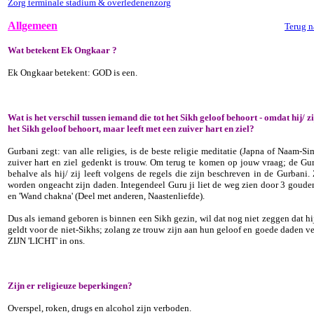
Zorg terminale stadium & overledenenzorg
Allgemeen
Terug n
Wat betekent Ek Ongkaar ?
Ek Ongkaar betekent: GOD is een.
Wat is het verschil tussen iemand die tot het Sikh geloof behoort - omdat hij/ zi
het Sikh geloof behoort, maar leeft met een zuiver hart en ziel?
Gurbani zegt: van alle religies, is de beste religie meditatie (Japna of Naam
zuiver hart en ziel gedenkt is trouw. Om terug te komen op jouw vraag; de Gur
behalve als hij/ zij leeft volgens de regels die zijn beschreven in de Gurban
worden ongeacht zijn daden. Integendeel Guru ji liet de weg zien door 3 gouden r
en 'Wand chakna' (Deel met anderen, Naastenliefde).
Dus als iemand geboren is binnen een Sikh gezin, wil dat nog niet zeggen dat hij
geldt voor de niet-Sikhs; zolang ze trouw zijn aan hun geloof en goede daden 
ZIJN 'LICHT' in ons.
Zijn er religieuze beperkingen?
Overspel, roken, drugs en alcohol zijn verboden.