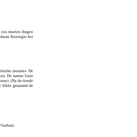
en zou moeten dragen
ndiaan Koningin het
tieke situaties. De
ken. De laatste Guru
intact. (Na de tiende
de Sikhs genaamd de
 Gurbani.