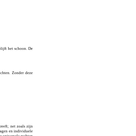
lijft het schoon. De
ichten. Zonder deze
eeft; net zoals zijn
lagen en individuele
de universele rechten