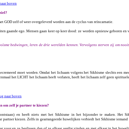
naar boven
ziel?
et GOD zelf of weer overgeleverd worden aan de cyclus van reïncarnatie.
buiten gaande ego. Mensen gaan keer op keer dood: ze worden opnieuw geboren en v
oïsme bedwingen, leren de drie werelden kennen. Vervolgens sterven zij om nooit 
 gecremeerd moet worden. Omdat het lichaam volgens het Sikhisme slechts een me
enmaal het LICHT het lichaam heeft verlaten, heeft het lichaam zelf geen spirituel
ug naar boven
n om zelf je partner te kiezen?
ontstaan) en heeft niets met het Sikhisme in het bijzonder te maken. Het Si
aar partner kiezen. Zelfs in gearrangeerde huwelijken verbiedt het Sikhisme iemand 
r voor en ze beslissen dan of ze elkaar aardig vinden en met elkaar in het huweli