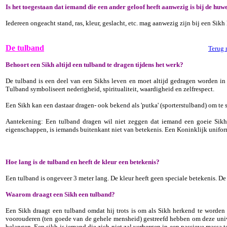
Is het toegestaan dat iemand die een ander geloof heeft aanwezig is bij de hu
Iedereen ongeacht stand, ras, kleur, geslacht, etc. mag aanwezig zijn bij een Sik
De tulband
Terug 
Behoort een Sikh altijd een tulband te dragen tijdens het werk?
De tulband is een deel van een Sikhs leven en moet altijd gedragen worden in 
Tulband symboliseert nederigheid, spiritualiteit, waardigheid en zelfrespect.
Een Sikh kan een dastaar dragen- ook bekend als 'putka' (sporterstulband) om te
Aantekening: Een tulband dragen wil niet zeggen dat iemand een goeie Sikh 
eigenschappen, is iemands buitenkant niet van betekenis. Een Koninklijk unifo
Hoe lang is de tulband en heeft de kleur een betekenis?
Een tulband is ongeveer 3 meter lang. De kleur heeft geen speciale betekenis. De
Waarom draagt een Sikh een tulband?
Een Sikh draagt een tulband omdat hij trots is om als Sikh herkend te worden e
voorouderen (ten goede van de gehele mensheid) gestreefd hebben om deze univer
belangen. Een sikh is iemand die zich niet zal verbergen in een passieve massa t