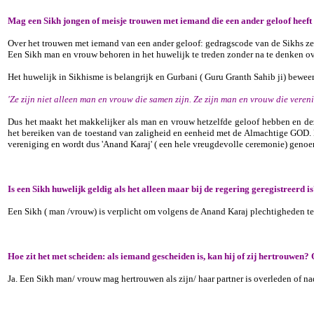
Mag een Sikh jongen of meisje trouwen met iemand die een ander geloof heeft 
Over het trouwen met iemand van een ander geloof: gedragscode van de Sikhs ze
Een Sikh man en vrouw behoren in het huwelijk te treden zonder na te denken ov
Het huwelijk in Sikhisme is belangrijk en Gurbani ( Guru Granth Sahib ji) beweer
'Ze zijn niet alleen man en vrouw die samen zijn. Ze zijn man en vrouw die verenig
Dus het maakt het makkelijker als man en vrouw hetzelfde geloof hebben en de
het bereiken van de toestand van zaligheid en eenheid met de Almachtige GOD. D
vereniging en wordt dus 'Anand Karaj' ( een hele vreugdevolle ceremonie) geno
Is een Sikh huwelijk geldig als het alleen maar bij de regering geregistreerd 
Een Sikh ( man /vrouw) is verplicht om volgens de Anand Karaj plechtigheden t
Hoe zit het met scheiden: als iemand gescheiden is, kan hij of zij hertrouwen?
Ja. Een Sikh man/ vrouw mag hertrouwen als zijn/ haar partner is overleden of na