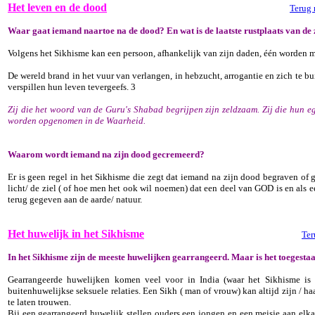
Het leven en de dood
Terug 
Waar gaat iemand naartoe na de dood? En wat is de laatste rustplaats van de 
Volgens het Sikhisme kan een persoon, afhankelijk van zijn daden, één worden m
De wereld brand in het vuur van verlangen, in hebzucht, arrogantie en zich te 
verspillen hun leven tevergeefs. 3
Zij die het woord van de Guru's Shabad begrijpen zijn zeldzaam. Zij die hun eg
worden opgenomen in de Waarheid.
Waarom wordt iemand na zijn dood gecremeerd?
Er is geen regel in het Sikhisme die zegt dat iemand na zijn dood begraven of
licht/ de ziel ( of hoe men het ook wil noemen) dat een deel van GOD is en als e
terug gegeven aan de aarde/ natuur.
Het huwelijk in het Sikhisme
Ter
In het Sikhisme zijn de meeste huwelijken gearrangeerd. Maar is het toegestaa
Gearrangeerde huwelijken komen veel voor in India (waar het Sikhisme is 
buitenhuwelijkse seksuele relaties. Een Sikh ( man of vrouw) kan altijd zijn / h
te laten trouwen.
Bij een gearrangeerd huwelijk stellen ouders een jongen en een meisje aan elkaa