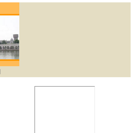
gene die lief heeft zal God verkrijgen. -Guru