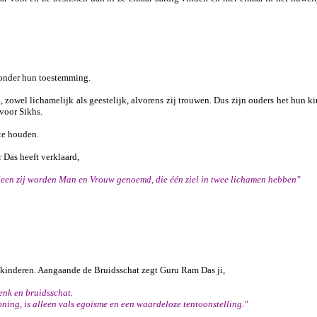
zonder hun toestemming.
, zowel lichamelijk als geestelijk, alvorens zij trouwen. Dus zijn ouders het hun k
voor Sikhs.
te houden.
Das heeft verklaard,
 alleen zij worden Man en Vrouw genoemd, die één ziel in twee lichamen hebben"
 kinderen. Aangaande de Bruidsschat zegt Guru Ram Das ji,
enk en bruidsschat.
ing, is alleen vals egoisme en een waardeloze tentoonstelling."