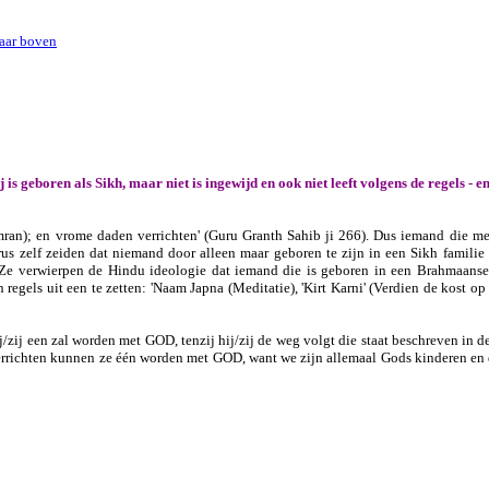
aar boven
j is geboren als Sikh, maar niet is ingewijd en ook niet leeft volgens de regels - e
-Simran); en vrome daden verrichten' (Guru Granth Sahib ji 266). Dus iemand die 
us zelf zeiden dat niemand door alleen maar geboren te zijn in een Sikh familie
i. Ze verwierpen de Hindu ideologie dat iemand die is geboren in een Brahmaanse
egels uit een te zetten: 'Naam Japna (Meditatie), 'Kirt Karni' (Verdien de kost op 
/zij een zal worden met GOD, tenzij hij/zij de weg volgt die staat beschreven in d
verrichten kunnen ze één worden met GOD, want we zijn allemaal Gods kinderen en