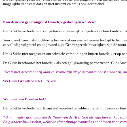
mogelijkheid bestaat dat één niet instemt en dat is ook acceptabel.
Kan ik in een gearrangeerd Huwelijk gedwongen worden?
Het is Sikhs verboden om een geforceerd huwelijk te regelen van hun kinderen 
Voor zowel zonen als dochters is het vereist om een volwassen leeftijd te hebben
ze volledig volgroeid en opgevoed zijn. Gearrangeerde huwelijken zijn de norm 
Het is Sikhs niet toegestaan om seksuele verhoudingen buiten huwelijk er op na 
De Gurus beschouwd het huwelijk als een gelijkwaardig partnerschap. Guru Amar 
"Het is niet gezegd dat zij Man en Vrouw zijn als je getrouwd naast elkaar zit,
Sri Guru Granth Sahib Ji, Pg 788
Wat over een Bruidsschat?
Het is Sikhs verboden om financieel voordeel te hebben bij het trouwen van hun
" O mijn vader geeft, aan mij de Naam van de Heer God als mijn huwelijks gesch
Enig andere bruidsschat, welke de eigenzinnige manmukhs aanbieden voor verton