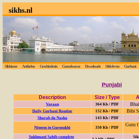
sikhs.nl
Sikhisme
Artikelen
Geschiedenis
Gurudwaras
Downloads
Sikh leven
Gurbani
Punjabi
Description
Size / Type
A
Bhai
Varaan
364 Kb / PDF
Bibi 
Daily Gurbani Routine
152 Kb / PDF
Sharab da Nasha
143 Kb / PDF
Guru G
Nitnem in Gurmukhi
350 Kb / PDF
Sukhmani Sahib complete
Sik