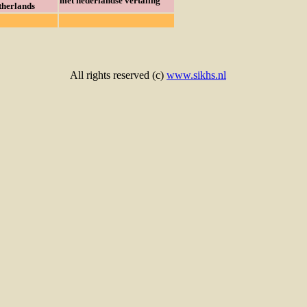
met nederlandse vertaling
therlands
All rights reserved (c)
www.sikhs.nl