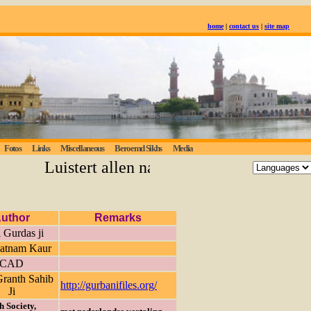
home
|
contact us
|
site map
Fotos
Links
Miscellaneous
Beroemd Sikhs
Media
Luistert allen naar de eeuwige waarheid
uthor
Remarks
 Gurdas ji
Satnam Kaur
CAD
ranth Sahib
http://gurbanifiles.org/
Ji
h Society,