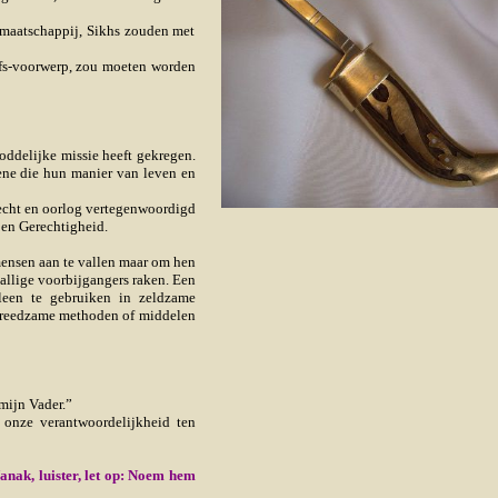
 maatschappij, Sikhs zouden met
ofs-voorwerp, zou moeten worden
oddelijke missie heeft gekregen.
ene die hun manier van leven en
nrecht en oorlog vertegenwoordigd
 en Gerechtigheid.
ensen aan te vallen maar om hen
allige voorbijgangers raken. Een
leen te gebruiken in zeldzame
 vreedzame methoden of middelen
mijn Vader.”
 onze verantwoordelijkheid ten
anak, luister, let op: Noem hem