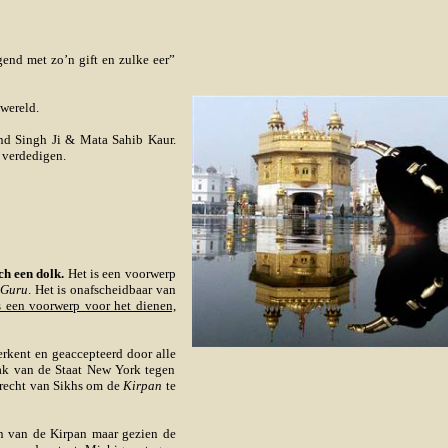
gend met zo’n gift en zulke eer”
 wereld.
ind Singh Ji & Mata Sahib Kaur.
 verdedigen.
ch een dolk.
Het is een voorwerp
n
Guru
. Het is onafscheidbaar van
 een voorwerp voor het dienen,
erkent en geaccepteerd door alle
aak van de Staat New York tegen
t recht van Sikhs om de
Kirpan
te
en van de Kirpan maar gezien de