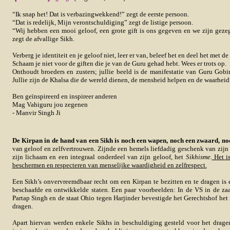
“Ik snap het! Dat is verbazingwekkend!” zegt de eerste persoon.
“Dat is redelijk, Mijn verontschuldiging” zegt de listige persoon.
“Wij hebben een mooi geloof, een grote gift is ons gegeven en we zijn geze
zegt de afvallige Sikh.
Verberg je identiteit en je geloof niet, leer er van, beleef het en deel het met de
Schaam je niet voor de giften die je van de Guru gehad hebt. Wees er trots op.
Onthoudt broeders en zusters; jullie beeld is de manifestatie van Guru Gob
Jullie zijn de Khalsa die de wereld dienen, de mensheid helpen en de waarheid
Ben geïnspireerd en inspireer anderen
M
ag Vahiguru jou zegenen
- Manvir Singh Ji
De Kirpan in de hand van een Sikh is noch een wapen, noch een zwaard, no
van geloof en zelfvertrouwen. Zijnde een hemels liefdadig geschenk van zij
zijn lichaam en een integraal onderdeel van zijn geloof, het
Sikhisme.
Het is
beschermen en respecteren van menselijke waardigheid en zelfrespect.
Een Sikh’s onvervreemdbaar recht om een Kirpan te bezitten en te dragen is 
beschaafde en ontwikkelde staten. Een paar voorbeelden: In de VS in de z
Partap Singh en de staat Ohio tegen Harjinder bevestigde het Gerechtshof he
dragen.
Apart hiervan werden enkele Sikhs in beschuldiging gesteld voor het drag