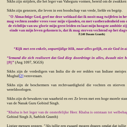
Sikhs zijn strijders, die het leger van Vaheguru vormen, bereid om de zwakken
Sikhs zijn genezers, die leven in een boodschap van vrede, liefde en begrip.
"
O
Almachtige God, geef me deze weldaad dat ik nooit mag twijfelen in he
mag vechten zonder vrees voor mijn vijanden, en met vastberadenheid om 
de richtlijn van uw glorie mijn geest leiden en laat mijn hoogste ambitie zij
einde van mijn leven gekomen is, dat ik mag sterven vechtend op het slagv
P.240 Dasam Granth)
“Kijk met een enkele, onpartijdige blik, naar alles gelijk, en zie God in al
“Iemand die zich realiseert dat God diep doordringt in alles, dwaalt niet 
||9||”
(Ang 1097, SGGS)
Sikhs zijn de verdedigers van India die de eer redden van Indiase meisje
Mughal
[2]
veroveraars.
Sikhs zijn de beschermers van rechtvaardigheid die vochten en stierven
wereldoorlogen.
Sikhs zijn de bewakers van waarheid en eer. Ze leven met een hoge morele stan
van de Nanak Guru Gobind Singh.
“Khalsa is het leger van de onsterfelijke Heer. Khalsa is ontstaan tot welbe
Gobind Singh Ji, Sarbloh Granth)
Listige mensen zeggen, “Als jullie een zwaard mogen dragen omdat dat jullie 