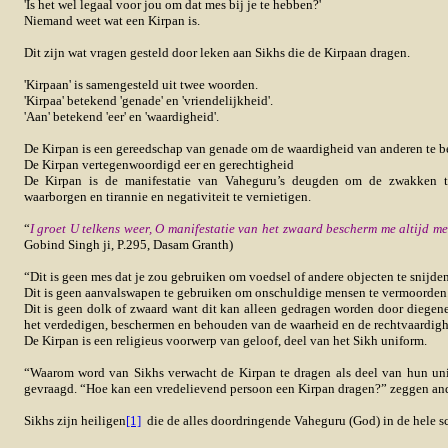
'Is het wel legaal voor jou om dat mes bij je te hebben?'
Niemand weet wat een Kirpan is.
Dit zijn wat vragen gesteld door leken aan Sikhs die de Kirpaan dragen.
'Kirpaan' is samengesteld uit twee woorden.
'Kirpaa' betekend 'genade' en 'vriendelijkheid'.
'Aan' betekend 'eer' en 'waardigheid'.
De Kirpan is een gereedschap van genade om de waardigheid van anderen te b
De Kirpan vertegenwoordigd eer en gerechtigheid
De Kirpan is de manifestatie van Vaheguru’s deugden om de zwakken te
waarborgen en tirannie en negativiteit te vernietigen.
“
I groet U telkens weer, O manifestatie van het zwaard bescherm me altijd 
Gobind Singh ji, P.295, Dasam Granth)
“Dit is geen mes dat je zou gebruiken om voedsel of andere objecten te snijden
Dit is geen aanvalswapen te gebruiken om onschuldige mensen te vermoorden
Dit is geen dolk of zwaard want dit kan alleen gedragen worden door diegen
het verdedigen, beschermen en behouden van de waarheid en de rechtvaardigh
De Kirpan is een religieus voorwerp van geloof, deel van het Sikh uniform.
“Waarom word van Sikhs verwacht de Kirpan te dragen als deel van hun u
gevraagd. “Hoe kan een vredelievend persoon een Kirpan dragen?” zeggen an
Sikhs zijn heiligen
[1]
die de alles doordringende Vaheguru (God) in de hele s