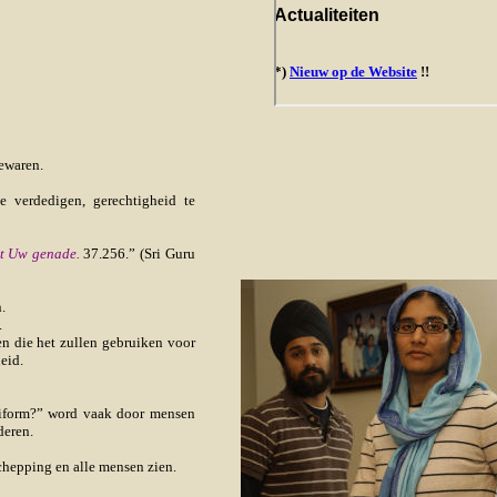
ewaren.
 verdedigen, gerechtigheid te
met Uw genade
.
37.256.” (Sri Guru
.
.
en die het zullen gebruiken voor
eid.
niform?” word vaak door mensen
deren.
chepping en alle mensen zien.