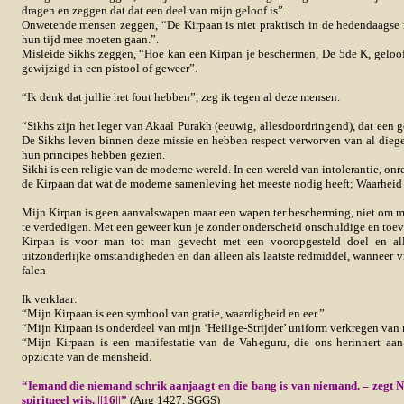
dragen en zeggen dat dat een deel van mijn geloof is”.
Onwetende mensen zeggen, “De Kirpaan is niet praktisch in de hedendaagse
hun tijd mee moeten gaan.”.
Misleide Sikhs zeggen, “Hoe kan een Kirpan je beschermen, De 5de K, gelo
gewijzigd in een pistool of geweer”.
“Ik denk dat jullie het fout hebben”, zeg ik tegen al deze mensen.
“Sikhs zijn het leger van Akaal Purakh (eeuwig, allesdoordringend), dat een g
De Sikhs leven binnen deze missie en hebben respect verworven van al dieg
hun principes hebben gezien.
Sikhi is een religie van de moderne wereld. In een wereld van intolerantie, o
de Kirpaan dat wat de moderne samenleving het meeste nodig heeft; Waarheid
Mijn Kirpan is geen aanvalswapen maar een wapen ter bescherming, niet om m
te verdedigen. Met een geweer kun je zonder onderscheid onschuldige en toev
Kirpan is voor man tot man gevecht met een vooropgesteld doel en al
uitzonderlijke omstandigheden en dan alleen als laatste redmiddel, wanneer
falen
Ik verklaar:
“Mijn Kirpaan is een symbool van gratie, waardigheid en eer.”
“Mijn Kirpaan is onderdeel van mijn ‘Heilige-Strijder’ uniform verkregen van 
“Mijn Kirpaan is een manifestatie van de Vaheguru, die ons herinnert aan
opzichte van de mensheid.
“Iemand die niemand schrik aanjaagt en die bang is van niemand. – zegt N
spiritueel wijs. ||16||”
(Ang 1427, SGGS)