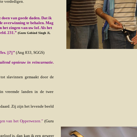
 te verdedigen.
t doen van goede daden. Dat ik
de overwinning te behalen. Mag
n het
zingen van uw lof. Als het
eld. 231.”
(Guru Gobind Singh Ji,
les. ||7||”
(Ang 833, SGGS)
huilend opnieuw in reïncarnatie.
s tot slavinnen gemaakt door de
 in vreemde landen in de twee
daard. Zij zijn het levende beeld
hagen van het Opperwezen.”
(Guru
geloof is, dan kan ik een geweer