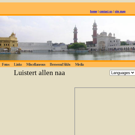
home
|
contact us
|
site map
Fotos
Links
Miscellaneous
Beroemd Sikhs
Media
Luistert allen naar de eeuwige waarheid; de