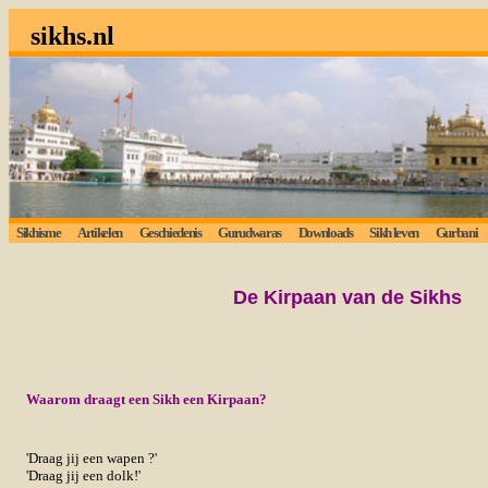
sikhs.nl
Sikhisme
Artikelen
Geschiedenis
Gurudwaras
Downloads
Sikh leven
Gurbani
De Kirpaan van de Sikhs
Waarom draagt een Sikh een Kirpaan?
'Draag jij een wapen ?'
'Draag jij een dolk!'