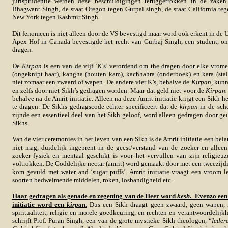
jurisprudentie werden deze beschuldigingen teruggetrokken in de zake
Bhagwant Singh, de staat Oregon tegen Gurpal singh, de staat California te
New York tegen Kashmir Singh.
Dit fenomeen is niet alleen door de VS bevestigd maar word ook erkent in de
Apex Hof in Canada bevestigde het recht van Gurbaj Singh, een student, 
dragen.
De
Kirpan
is een van de vijf ‘K’s’ verordend om the dragen door elke vrome
(ongeknipt haar), kangha (houten kam), kachhahra (onderboek) en kara (st
niet zomaar een zwaard of wapen. De andere vier K’s, behalve de
Kirpan
, kunn
en zelfs door niet Sikh’s gedragen worden. Maar dat geld niet voor de
Kirpan.
behalve na de Amrit initiatie. Alleen na deze Amrit initiatie krijgt een Sikh h
te dragen. De Sikhs gedragscode echter specificeert dat de
kirpan
in de sch
zijnde een essentieel deel van het Sikh geloof, word alleen gedragen door geï
Sikhs.
Van de vier ceremonies in het leven van een Sikh is de Amrit initiatie een bela
niet mag, duidelijk ingeprent in de geest/verstand van de zoeker en allee
zoeker fysiek en mentaal geschikt is voor het vervullen van zijn religieuz
voltrokken. De Goddelijke nectar (amrit) word gemaakt door met een tweezijdi
kom gevuld met water and ‘sugar puffs’. Amrit initiatie vraagt een vroom l
soorten bedwelmende middelen, roken, losbandigheid etc.
Haar gedragen als genade en zegening van de Heer word
kesh
. Evenzo een
initiatie word een
kirpan
.
Dus een Sikh draagt geen zwaard, geen wapen,
spiritualiteit, religie en morele goedkeuring, en rechten en verantwoordelij
schrijft Prof. Puran Singh, een van de grote mystieke Sikh theologen, “
Ieder