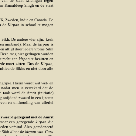
n van de staat Michigan tegen
gen Kamaldeep Singh en de staat
 UK, Zweden, India en Canada. De
om de
Kirpan
in school te mogen
 Sikh.
De andere vier zijn: kesh
alen armband). Maar de
kirpan
is
en altijd door iedere vrome Sikh
Deze mag niet gedragen worden
et recht een
kirpan
te bezitten en
ede moet zitten. Dus de
Kirpan
,
nitieerde Sikhs en niet door alle
ngrijke. Hierin wordt wat wel- en
n nadat men is verzekerd dat de
e taak word de Amrit (initiatie)
g snijdend zwaard in een ijzeren
even en onthouding van allerlei
 zwaard gezegend met de Amrit
 maar een gezegende
kirpan
die
kheden verbind. Alzo geredeneerd
e Sikh dient de kirpan van Guru