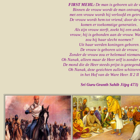
FIRST MEHL:
De man is geboren uit de 
Binnen de vrouw wordt de man ontvan
met een vrouw wordt hij verloofd en get
De vrouw wordt hem tot vriend; door de
komen er toekomstige generaties..
Als zijn vrouw sterft, zoekt hij een and
vrouw; hij is gebonden aan de vrouw. W
zou hij haar slecht noemen?
Uit haar werden koningen geboren.
De vrouw is geboren uit de vrouw;
Zonder de vrouw zou er helemaal niemand
Oh Nanak, alleen maar de Heer zelf is zonder 
De mond die de Heer steeds prijst is gezegen
Oh Nanak, deze gezichten zullen schittere
in het Hof van de Ware Heer. II 2 II
Sri Guru Granth Sahib Ji(pg 473)