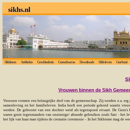
sikhs.nl
Sikhisme
Artikelen
Geschiedenis
Gurudwaras
Downloads
Sikh leven
Gurbani
S
Vrouwen binnen de Sikh Gemee
Vrouwen vormen een belangrijke deel van de gemeenschap. Zij worden o.a. erg g
samenleving en het familieleven. India heeft een periode gekend waarin vrouw
werden. De geboorte van een dochter werd als tegenspoed ervaart. De Guru's k
waren grote tegenstanders van onzinnige/ absurde gebruiken zoals Sati - het
het lijk van haar man tijdens de crematie ceremonie -. In het Sikhisme mag de we