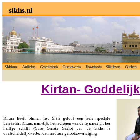
sikhs.nl
Sikhisme
Artikelen
Geschiedenis
Gurudwaras
Downloads
Sikh leven
Gurbani
Kirtan- Goddelij
Kirtan heeft binnen het Sikh geloof een hele speciale
betekenis. Kirtan, namelijk het reciteren van de hymnen uit het
heilige schrift (Guru Granth Sahib) van de Sikhs is
onafscheidelijk verbonden met hun geloofsovertuiging.