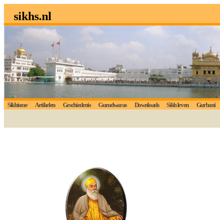
sikhs.nl
Sikhisme
Artikelen
Geschiedenis
Gurudwaras
Downloads
Sikh leven
Gurbani