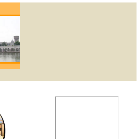
egene die lief heeft zal God verkrijgen. -Gur