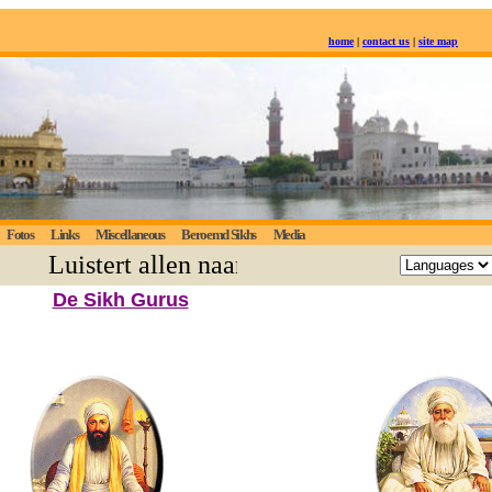
home
|
contact us
|
site map
Fotos
Links
Miscellaneous
Beroemd Sikhs
Media
Luistert allen naar de eeuwige waarheid; d
De Sikh Gurus