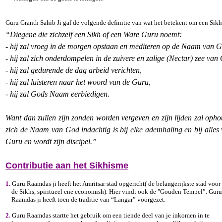
Guru Granth Sahib Ji gaf de volgende definitie van wat het betekent om een Sikh 
“Diegene die zichzelf een Sikh of een Ware Guru noemt:
- hij zal vroeg in de morgen opstaan en mediteren op de Naam van 
- hij zal zich onderdompelen in de zuivere en zalige (Nectar) zee va
- hij zal gedurende de dag arbeid verichten,
- hij zal luisteren naar het woord van de Guru,
- hij zal Gods Naam eerbiedigen.
Want dan zullen zijn zonden worden vergeven en zijn lijden zal opho
zich de Naam van God indachtig is bij elke ademhaling en bij alles 
Guru en wordt zijn discipel.”
Contributie aan het Sikhisme
1.
Guru Raamdas ji heeft het Amritsar stad opgericht( de belangerijkste stad voor
de Sikhs, spiritueel ene economish). Hier vindt ook de "Gouden Tempel”. Guru
Raamdas ji heeft toen de traditie van “Langar” voorgezet.
2.
Guru Raamdas startte het gebruik om een tiende deel van je inkomen in te