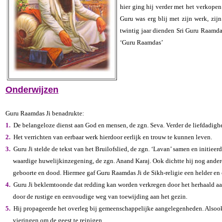
hier ging hij verder met het verkopen
Guru was erg blij met zijn werk, zi
twintig jaar dienden Sri Guru Raamda
‘Guru Raamdas’
Onderwijzen
Guru Raamdas Ji benadrukte:
1.
De belangeloze dienst aan God en mensen, de zgn. Seva. Verder de liefdadigh
2.
Het verrichten van eerbaar werk hierdoor eerlijk en trouw te kunnen leven.
3.
Guru Ji stelde de tekst van het Bruilofslied, de zgn. ‘Lavan’ samen en initie
waardige huwelijkinzegening, de zgn. Anand Karaj. Ook dichtte hij nog ander
geboorte en dood. Hiermee gaf Guru Raamdas Ji de Sikh-religie een helder en 
4.
Guru Ji beklemtoonde dat redding kan worden verkregen door het herhaald a
door de rustige en eenvoudige weg van toewijding aan het gezin.
5.
Hij propageerde het overleg bij gemeenschappelijke aangelegenheden. Alsook 
vieringen om de geest te reinigen.