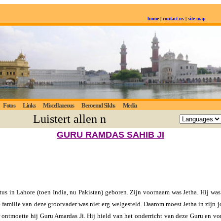
home
|
contact us
|
site map
Fotos
Links
Miscellaneous
Beroemd Sikhs
Media
Luistert allen naar de eeuwige waarheid;
GURU RAMDAS SAHIB JI
s in Lahore (toen India, nu Pakistan) geboren. Zijn voornaam was Jetha. Hij was n
 familie van deze grootvader was niet erg welgesteld. Daarom moest Jetha in zijn
 ontmoette hij Guru Amardas Ji. Hij hield van het onderricht van deze Guru en von