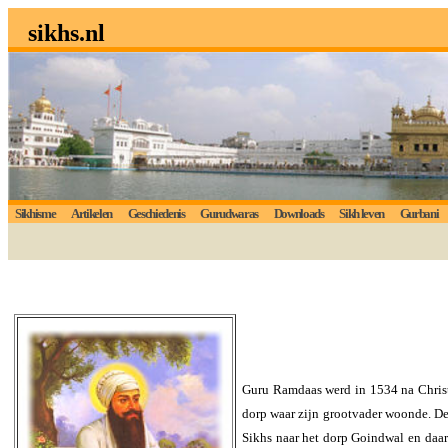
sikhs.nl
Sikhisme
Artikelen
Geschiedenis
Gurudwaras
Downloads
Sikh leven
Gurbani
Guru Ramdaas werd in 1534 na Christu
dorp waar zijn grootvader woonde. De
Sikhs naar het dorp Goindwal en daar