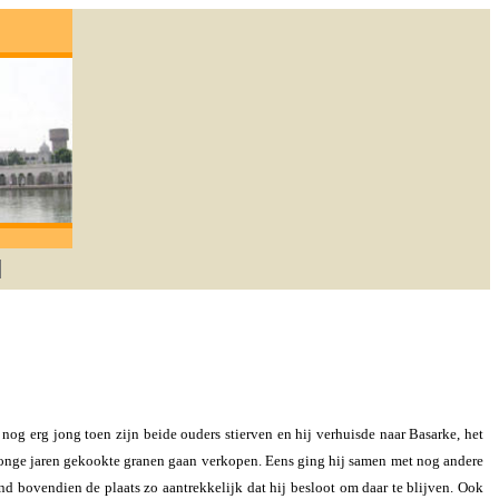
 degene die lief heeft zal God verkrijgen. -G
og erg jong toen zijn beide ouders stierven en hij verhuisde naar Basarke, het
 jonge jaren gekookte granen gaan verkopen. Eens ging hij samen met nog andere
d bovendien de plaats zo aantrekkelijk dat hij besloot om daar te blijven. Ook