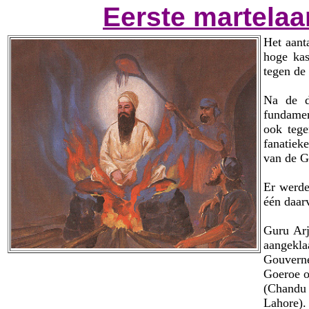
Eerste martelaar
Het aant
hoge kas
tegen de
Na de d
fundamen
ook tege
fanatiek
van de G
Er werde
één daar
Guru Arj
aangekl
Gouvern
Goeroe o
(Chandu
Lahore).