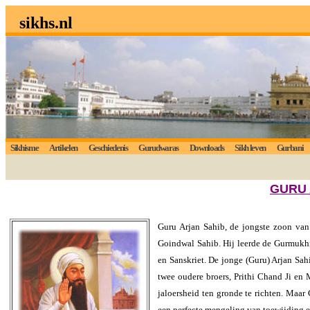
sikhs.nl
Sikhisme
Artikelen
Geschiedenis
Gurudwaras
Downloads
Sikh leven
Gurbani
GURU 
Guru Arjan Sahib, de jongste zoon van
Goindwal Sahib. Hij leerde de Gurmukhi 
en Sanskriet. De jonge (Guru) Arjan Sah
twee oudere broers, Prithi Chand Ji en 
jaloersheid ten gronde te richten. Maar
een perfecte mengeling van toewijding en