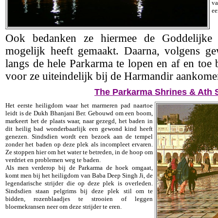
va
ee
Ook bedanken ze hiermee de Goddelijke 
mogelijk heeft gemaakt. Daarna, volgens ge
langs de hele Parkarma te lopen en af en toe 
voor ze uiteindelijk bij de Harmandir aankome
The Parkarma Shrines & Ath S
Het eerste heiligdom waar het marmeren pad naartoe
leidt is de Dukh Bhanjani Ber. Gebouwd om een boom,
markeert het de plaats waar, naar gezegd, het baden in
dit heilig bad wonderbaarlijk een gewond kind heeft
genezen. Sindsdien wordt een bezoek aan de tempel
zonder het baden op deze plek als incompleet ervaren.
Ze stoppen hier om het water te betreden, in de hoop om
verdriet en problemen weg te baden.
Als men verderop bij de Parkarma de hoek omgaat,
komt men bij het heiligdom van Baba Deep Singh Ji, de
legendarische strijder die op deze plek is overleden.
Sindsdien staan pelgrims bij deze plek stil om te
bidden, rozenblaadjes te strooien of leggen
bloemekransen neer om deze strijder te eren.