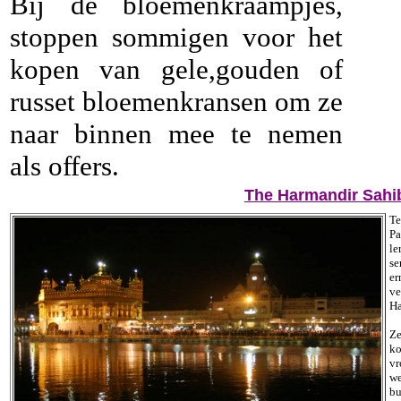
Bij de bloemenkraampjes,
stoppen sommigen voor het
kopen van gele,gouden of
russet bloemenkransen om ze
naar binnen mee te nemen
als offers.
The Harmandir Sahi
Te
Pa
le
se
er
ve
Ha
Ze
ko
v
we
bu