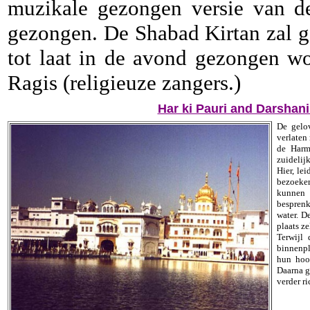
muzikale gezongen versie van de 
gezongen. De Shabad Kirtan zal g
tot laat in de avond gezongen w
Ragis (religieuze zangers.)
Har ki Pauri and Darshani
De gelo
verlaten
de Harm
zuidelij
Hier, le
bezoeker
kunnen
besprenk
water. D
plaats z
Terwijl
binnenpl
hun hoof
Daarna g
verder r