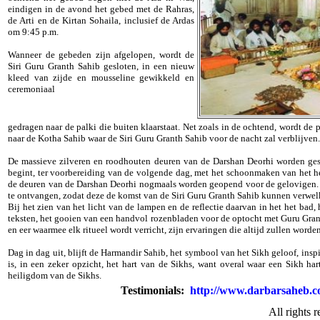
eindigen in de avond het gebed met de Rahras,
de Arti en de Kirtan Sohaila, inclusief de Ardas
om 9:45 p.m.
Wanneer de gebeden zijn afgelopen, wordt de
Siri Guru Granth Sahib gesloten, in een nieuw
kleed van zijde en mousseline gewikkeld en
ceremoniaal
gedragen naar de palki die buiten klaarstaat. Net zoals in de ochtend, wordt 
naar de Kotha Sahib waar de Siri Guru Granth Sahib voor de nacht zal verblijven.
De massieve zilveren en roodhouten deuren van de Darshan Deorhi worden gesl
begint, ter voorbereiding van de volgende dag, met het schoonmaken van het he
de deuren van de Darshan Deorhi nogmaals worden geopend voor de gelovigen. 
te ontvangen, zodat deze de komst van de Siri Guru Granth Sahib kunnen verwe
Bij het zien van het licht van de lampen en de reflectie daarvan in het het bad
teksten, het gooien van een handvol rozenbladen voor de optocht met Guru Granth
en eer waarmee elk ritueel wordt verricht, zijn ervaringen die altijd zullen worde
Dag in dag uit, blijft de Harmandir Sahib, het symbool van het Sikh geloof, ins
is, in een zeker opzicht, het hart van de Sikhs, want overal waar een Sikh hart
heiligdom van de Sikhs.
Testimonials:
http://www.darbarsaheb.co
All rights 