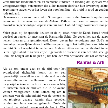
verschillende klederdrachten en sieraden; kinderen in kleding dat speciaal voo
vertegenwoordigd, van mensen die al het mooiste deel van hun levensweg acht
zegening te vragen voor het leven dat voor hun ligt – de bruid in rood en goudg
rode tulband.
De mensen zijn overal verspreidt. Sommigen zitten in de Harmandir op de gron
verzonken in de woorden van de Akhand Path op een van de hogere verdie
zwaarden en persoonlijke wapens van Siri Guru Gobind Singh worden tentoonges
Velen gaan bij de speciale keuken in de rij staan, waar de Karah Parsad word
voedsel en nemen dit mee naar de Harmandir Sahib. Ze geven het aan de aanwe
nemen hiervan zijn gestationeerd. Dezen geven het vervolgens met God’s ze
Sommige toegewijden zitten in stille overpeinzing in het heiligdom van Baba A
van Siri Guru Hargobind te herdenken. Anderen zitten met het zelfde doel in he
Guru Tegh Bahadur. Gezien vrijwilligerswerk de essentie is van het Sikhisme, ga
Ram Das Langar, om te helpen bij het bereiden van het voedsel dat zal worden op
Rahras & Arti
Als de zon onder gaat en de tijd voor het
avondgebed dichterbij komt, is er een
opmerkelijk verschil te zien in de aard van de
mensen die nu naar de Harmandir komen. Deze
toegewijden komen om te zitten en aandachtig
te luisteren naar de stukken die in de avond
worden voorgelezen. Ook komen zij om te
genieten van de schoonheid van de verzen en
het religieus gezang waarin deze gebeden
worden ten hore worden gebracht. Zoals de
ochtend het gebed begon met de Asa ki War,