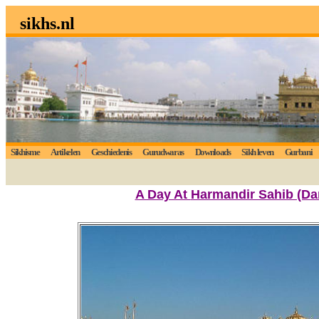
sikhs.nl
Sikhisme
Artikelen
Geschiedenis
Gurudwaras
Downloads
Sikh leven
Gurbani
Lu
A Day At
Harmandir Sahib (Da