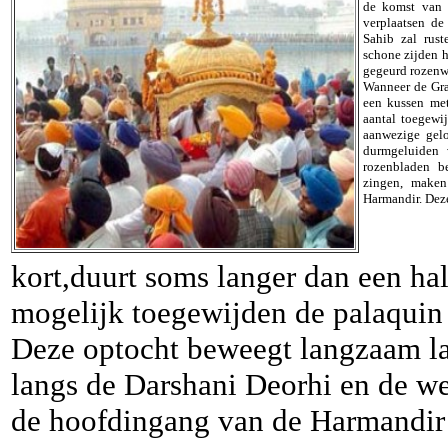
de komst van 
verplaatsen de
Sahib zal rus
schone zijden ho
gegeurd rozenw
Wanneer de Gra
een kussen met
aantal toegewij
aanwezige gelo
durmgeluiden 
rozenbladen be
zingen, maken
Harmandir. Deze
kort,duurt soms langer dan een ha
mogelijk toegewijden de palaquin
Deze optocht beweegt langzaam la
langs de Darshani Deorhi en de weg
de hoofdingang van de Harmandir