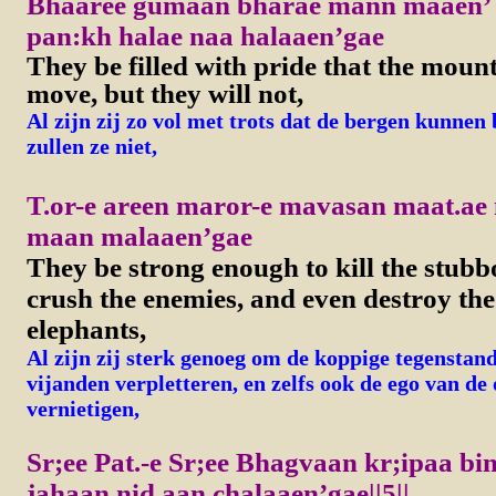
Bhaaree gumaan bharae mann maaen’ 
pan:kh halae naa halaaen’gae
They be filled with pride that the mou
move, but they will not,
Al zijn zij zo vol met trots dat de bergen kunne
zullen ze niet,
T.or-e areen maror-e mavasan maat.ae
maan malaaen’gae
They be strong enough to kill the stub
crush the enemies, and even destroy the
elephants,
Al zijn zij sterk genoeg om de koppige tegenstand
vijanden verpletteren, en zelfs ook de ego van de 
vernietigen,
Sr;ee Pat.-e Sr;ee Bhagvaan kr;ipaa bin
jahaan nid.aan chalaaen’gae||5||