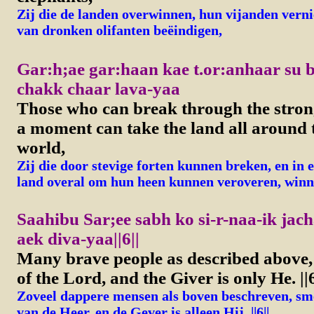
Zij die de landen overwinnen, hun vijanden vernie
van dronken olifanten beëindigen,
Gar:h;ae gar:haan kae t.or:anhaar su b
chakk chaar lava-yaa
Those who can break through the strong
a moment can take the land all around 
world,
Zij die door stevige forten kunnen breken, en in 
land overal om hun heen kunnen veroveren, winn
Saahibu Sar;ee sabh ko si-r-naa-ik jac
aek diva-yaa||6||
Many brave people as described above, 
of the Lord, and the Giver is only He.
||
Zoveel dappere mensen als boven beschreven, sm
van de Heer, en de Gever is alleen Hij. ||6||