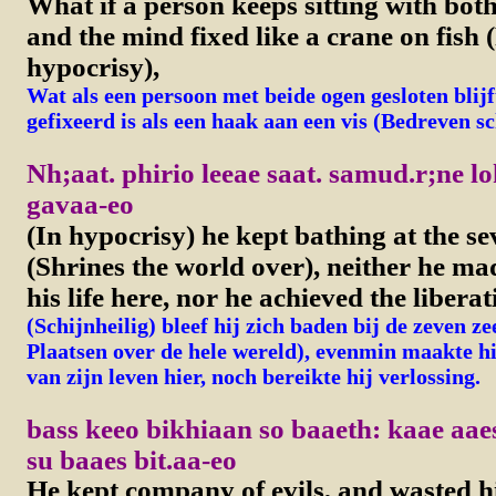
What if a person keeps sitting with both
and the mind fixed like a crane on fish 
hypocrisy),
Wat als een persoon met beide ogen gesloten blijft
gefixeerd is als een haak aan een vis (Bedreven sc
Nh;aat. phirio leeae saat. samud.r;ne l
gavaa-eo
(In hypocrisy) he kept bathing at the se
(Shrines the world over), neither he mad
his life here, nor he achieved the liberat
(Schijnheilig) bleef hij zich baden bij de zeven ze
Plaatsen over de hele wereld), evenmin maakte hi
van zijn leven hier, noch bereikte hij verlossing.
bass keeo bikhiaan so baaeth: kaae aae
su baaes bit.aa-eo
He kept company of evils, and wasted his