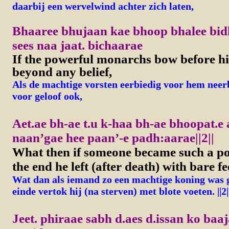
daarbij een wervelwind achter zich laten,
Bhaaree bhujaan kae bhoop bhalee bidh
sees naa jaat. bichaarae
If the powerful monarchs bow before hi
beyond any belief,
Als de machtige vorsten eerbiedig voor hem neer
voor geloof ook,
Aet.ae bh-ae t.u k-haa bh-ae bhoopat.e 
naan’gae hee paan’-e padh:aarae||2||
What then if someone became such a po
the end he left (after death) with bare fe
Wat dan als iemand zo een machtige koning was 
einde vertok hij (na sterven) met blote voeten. ||2|
Jeet. phiraae sabh d.aes d.issan ko baaj