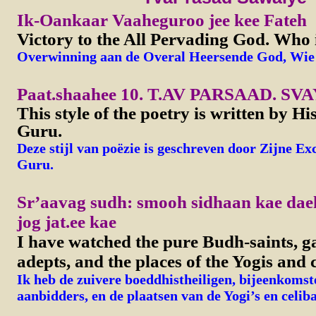
Ik-Oankaar Vaaheguroo jee kee Fateh
Victory to the All Pervading God.
Who i
Overwinning aan de Overal Heersende God, Wie 
Paat.shaahee 10.
T.AV PARSAAD. SV
This style of the poetry is written by H
Guru.
Deze stijl van poëzie is geschreven door Zijne Ex
Guru.
Sr’aavag sudh: smooh sidhaan kae dae
jog jat.ee kae
I have watched the pure Budh-saints, g
adepts, and the places of the Yogis and 
Ik heb de zuivere boeddhistheiligen, bijeenkomst
aanbidders, en de plaatsen van de Yogi’s en celiba