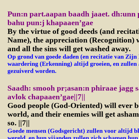
Pun:n part.aapan baadh jaaet. dh:unn
bahu pun:j khapaaen’gae
By the virtue of good deeds (and recitat
Name), the appreciation (Recognition) w
and all the sins will get washed away.
Op grond van goede daden (en recitatie van Zijn
waardering (Erkenning) altijd groeien, en zullen 
gezuiverd worden.
Saadh: smooh pr;asan:n phiraae jagg s
avlok chapaaen’gae||7||
Good people (God-Oriented) will ever b
world, and their enemies will get asham
so.
||7||
Goede mensen (Godsgericht) zullen voor altijd bli
wereld, en hun vijanden zullen zich schamen hun zo