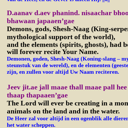
D.aanav d.aev phanind. nisaachar bhoo
bhawaan japaaen’gae
Demons, gods, Shesh-Naag (King-serpen
mythological support of the world),
and the elements (spirits, ghosts), had b
will forever recite Your Name.
Demonen, goden, Shesh-Naag (Koning-slang – my
steunstuk van de wereld), en de elementen (geest
zijn, en zullen voor altijd Uw Naam reciteren.
Jeev jit.ae jall maae thall maae pall he
thaap thapaaen’gae
The Lord will ever be creating in a mom
animals on the land and in the water.
De Heer zal voor altijd in een ogenblik alle diere
het water scheppen.