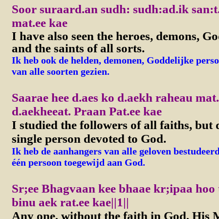
Soor suraard.an sudh: sudh:ad.ik san:
mat.ee kae
I have also seen the heroes, demons, Go
and the saints of all sorts.
Ik heb ook de helden, demonen, Goddelijke person
van alle soorten gezien.
Saarae hee d.aes ko d.aekh raheau mat.
d.aekheeat. Praan Pat.ee kae
I studied the followers of all faiths, but 
single person devoted to God.
Ik heb de aanhangers van alle geloven bestudeer
één persoon toegewijd aan God.
Sr;ee Bhagvaan kee bhaae kr;ipaa hoo t
binu aek rat.ee kae||1||
Any one, without the faith in God, His 