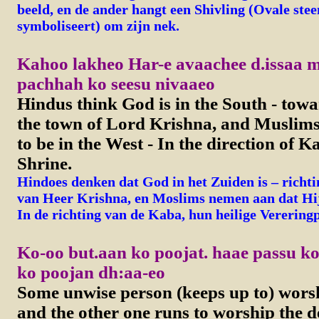
beeld, en de ander hangt een Shivling (Ovale stee
symboliseert) om zijn nek.
Kahoo lakheo Har-e avaachee d.issaa 
pachhah ko seesu nivaaeo
Hindus think God is in the South - to
the town of Lord Krishna, and Muslim
to be in the West - In the direction of K
Shrine.
Hindoes denken dat God in het Zuiden is – richt
van Heer Krishna, en Moslims nemen aan dat Hij 
In de richting van de Kaba, hun heilige Vereringp
Ko-oo but.aan ko poojat. haae passu ko
ko poojan dh:aa-eo
Some unwise person (keeps up to) worsh
and the other one runs to worship the d