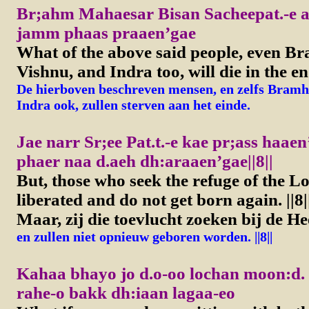
Br;ahm Mahaesar Bisan Sacheepat.-e a-
jamm phaas praaen’gae
What of the above said people, even Br
Vishnu, and Indra too, will die in the en
De hierboven beschreven mensen, en zelfs Bramha
Indra ook, zullen sterven aan het einde.
Jae narr Sr;ee Pat.t.-e kae pr;ass haaen
phaer naa d.aeh dh:araaen’gae||8||
But, those who seek the refuge of the Lo
liberated and do not get born again.
||8|
Maar, zij die toevlucht zoeken bij de He
en zullen niet opnieuw geboren worden. ||8||
Kahaa bhayo jo d.o-oo lochan moon:d. 
rahe-o bakk dh:iaan lagaa-eo