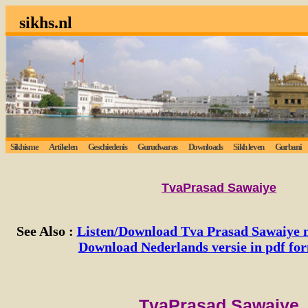
sikhs.nl
Sikhisme
Artikelen
Geschiedenis
Gurudwaras
Downloads
Sikh leven
Gurbani
Lu
TvaPrasad Sawaiye
See Also :
Listen/Download Tva Prasad Sawaiye
Download Nederlands versie
in pdf fo
TvaPrasad Sawaiye