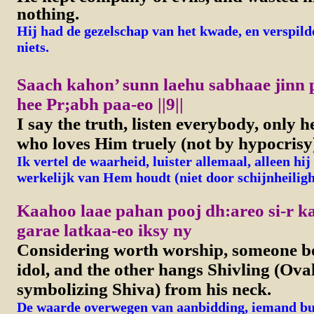
nothing.
Hij had de gezelschap van het kwade, en verspilde
niets.
Saach kahon’ sunn laehu sabhaae jinn 
hee Pr;abh paa-eo ||9||
I say the truth, listen everybody, only h
who loves Him truely (not by hypocrisy
Ik vertel de waarheid, luister allemaal, alleen hij
werkelijk van Hem houdt (niet door schijnheilighei
Kaahoo laae pahan pooj dh:areo si-r ka
garae latkaa-eo iksy ny
Considering worth worship, someone bo
idol, and the other hangs Shivling (Ova
symbolizing Shiva) from his neck.
De waarde overwegen van aanbidding, iemand bui