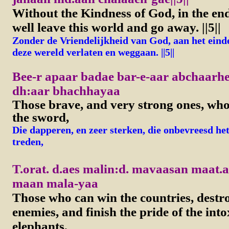
Without the Kindness of God, in the end,
well leave this world and go away.
||5||
Zonder de Vriendelijkheid van God, aan het einde,
deze wereld verlaten en weggaan. ||5||
Bee-r apaar badae bar-e-aar abchaarhe
dh:aar bhachhayaa
Those brave, and very strong ones, who 
the sword,
Die dapperen, en zeer sterken, die onbevreesd h
treden,
T.orat. d.aes malin:d. mavaasan maat.
maan mala-yaa
Those who can win the countries, destro
enemies, and finish the pride of the int
elephants,