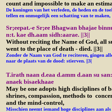
count and impossible to make an estima
De koningen van het verleden, de heden en de toe
tellen en onmogelijk een schatting van te maken,
Sr;eepat.-e Sr;ee Bhagwan bhajae binnu
n:t. kae dh.aam sidh:aarae.
||3||
Without reciting the Name of God, all 
went to the place of death - died.
||3||
Zonder de Naam van God te reciteren, gingen all
naar de plaats van de dood: stierven. ||3|
T.irath naan d.eaa d.amm d.aan su sa
anaek bisaekhaae
May be one adopts high disciplines of b
shrines, compassion, methods to conce
and the mind-control,
Misschien neemt iemand hoge disciplines aan als 