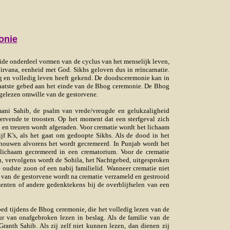
onie
ide onderdeel vormen van de cyclus van het menselijk leven,
irvana, eenheid met God. Sikhs geloven dus in reïncarnatie.
 en volledig leven heeft gekend. De doodsceremonie kan in
 laatste gebed aan het einde van de Bhog ceremonie. De Bhog
tgelezen omwille van de gestorvene.
mani Sahib, de psalm van vrede/vreugde en gelukzaligheid
ervende te troosten. Op het moment dat een sterfgeval zich
en treuren wordt afgeraden. Voor crematie wordt het lichaam
jf K’s, als het gaat om gedoopte Sikhs. Als de dood in het
schouwen alvorens het wordt gecremeerd. In Punjab wordt het
 lichaam gecremeerd in een crematorium. Voor de crematie
n, vervolgens wordt de Sohila, het Nachtgebed, uitgesproken
 oudste zoon of een nabij familielid. Wanneer crematie niet
 as van de gestorvene wordt na crematie verzameld en gestrooid
enten of andere gedenktekens bij de overblijfselen van een
ed tijdens de Bhog ceremonie, die het volledig lezen van de
 van onafgebroken lezen in beslag. Als de familie van de
ranth Sahib. Als zij zelf niet kunnen lezen, dan dienen zij