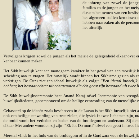
de inbreng van zowel de jongen
families en de jongen en het meis
dus om het nemen van een beslissi
het algemeen stellen kennissen 
hebben naar zaken als de persoon
het uiterlijk.
Vervolgens krijgen zowel de jongen als het meisje de gelegenheid elkaar over e
kenbaar kunnen maken.
Het Sikh huwelijk kent een monogaam karakter. In het geval van een moeilijk h
scheiding aan te vragen. Het huwelijk wordt binnen het Sikhisme gezien als e
verkrijgen. De Guru ziet een ideaal huwelijk als volgt:
“Een ideaal huwelijk 
hebben; het bestaat echter uit echtgenoten die één geest zijn bestaand uit twee 
De Sikh huwelijksceremonie heet Anand Karaj ofwel “ceremonie van vreugde
huwelijksliederen, gecomponeerd om de heilige eenwording van de menselijke z
Gebaseerd op de ideeën zoals beschreven in de Lavan is het Sikh huwelijk niet 
ook een heilige eenwording van twee zielen, die fysiek in twee lichamen zijn, m
de bruid wordt het verleden en heden van de bruidegom en andersom. Zij den
elkaar. Met andere woorden zij zijn: “Ek Jot Do murti” ofwel een geest in twee l
Meestal vindt in het huis van de bruidegom of in de Gurdwara voor de huwelij