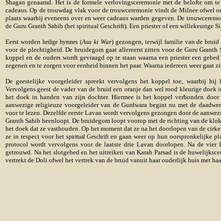
Shagan genaamd. Het is de formele verlovingsceremonie met de belofte om te 
cadeaus. Op de trouwdag vlak voor de trouwceremonie vindt de Milnee ofwel o
plaats waarbij eveneens over en weer cadeaus warden gegeven. De trouwceremon
de Guru Granth Sa
hib (het spiritual Geschrift). Een priester of een willekeurige 
Eerst worden
Asa ki War
) gezongen, terwijl familie van de bru
heilige hymnes (
voor de plechtigheid. De bruidegom gaat allereerst zitten voor de Guru Granth 
koppel en de ouders wordt gevraagd op te staan waarna een priester een gebed 
zegenen en te zorgen voor eenheid binnen het paar. Waarna iedereen weer gaat zi
De geestelijke voorgeleider spreekt vervolgens het koppel toe, waarbij hij
Vervolgens geest de vader van de bruid een oranje dan wel rood kleurige doek 
het doek in handen van zijn dochter. Hiermee is het koppel verbonden door 
aanwezige religieuze voorgeleider van de Gurdwara begint nu met de daadwerk
voor te lezen. Dezelfde eerste Lavan wordt vervolgens gezongen door de aanwezig
Granth Sahib heenloopt. De bruidegom loopt voorop met de richting van de klok 
het doek dat ze vasthouden. Op het moment dat ze na het doorlopen van de cirke
ze in respect voor het
en gaan weer op hun oorspronkelijke plaa
spiritual Geschrift
protocol wordt vervolgens voor de laatste drie Lavan doorlopen. Na de vier 
getrouwd. Na het slotgebed en het uitreiken van Karah Parsad is de huwelijksce
vertrekt de Doli ofwel het vertrek van de bruid vanuit haar ouderlijk huis met h