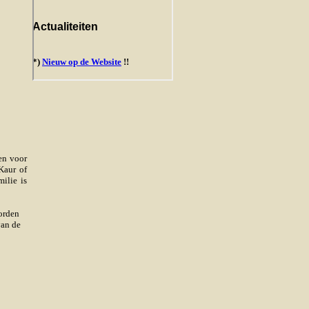
men voor
Kaur of
ilie is
orden
van de