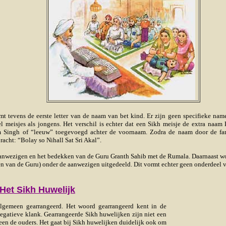
rmt tevens de eerste letter van de naam van bet kind. Er zijn geen specifieke na
meisjes als jongens. Het verschil is echter dat een Sikh meisje de extra naam 
am Singh of “leeuw” toegevoegd achter de voornaam. Zodra de naam door de fam
acht: “Bolay so Nihall Sat Sri Akal”.
aanwezigen en het bedekken van de Guru Granth Sahib met de Rumala. Daarnaast w
n van de Guru) onder de aanwezigen uitgedeeld. Dit vormt echter geen onderdeel 
Het Sikh Huwelijk
algemeen gearrangeerd. Het woord gearrangeerd kent in de
egatieve klank. Gearrangeerde Sikh huwelijken zijn niet een
een de ouders. Het gaat bij Sikh huwelijken duidelijk ook om