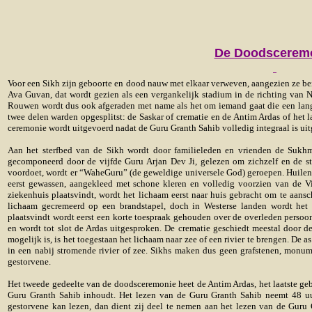
De Doodscerem
Voor een Sikh zijn geboorte en dood nauw met elkaar verweven, aangezien ze be
Ava Guvan, dat wordt gezien als een vergankelijk stadium in de richting van N
Rouwen wordt dus ook afgeraden met name als het om iemand gaat die een lang
twee delen warden opgesplitst: de Saskar of crematie en de Antim Ardas of het
ceremonie wordt uitgevoerd nadat de Guru Granth Sahib volledig integraal is ui
Aan het sterfbed van de Sikh wordt door familieleden en vrienden de Sukh
gecomponeerd door de vijfde Guru Arjan Dev Ji, gelezen om zichzelf en de st
voordoet, wordt er “WaheGuru” (de geweldige universele God) geroepen. Huilen 
eerst gewassen, aangekleed met schone kleren en volledig voorzien van de Vi
ziekenhuis plaatsvindt, wordt het lichaam eerst naar huis gebracht om te aan
lichaam gecremeerd op een brandstapel, doch in Westerse landen wordt het
plaatsvindt wordt eerst een korte toespraak gehouden over de overleden persoo
en wordt tot slot de Ardas uitgesproken. De crematie geschiedt meestal door de
mogelijk is, is het toegestaan het lichaam naar zee of een rivier te brengen. De
in een nabij stromende rivier of zee. Sikhs maken dus geen grafstenen, monum
gestorvene.
Het tweede gedeelte van de doodsceremonie heet de Antim Ardas, het laatste geb
Guru Granth Sahib inhoudt. Het lezen van de Guru Granth Sahib neemt 48 uur
gestorvene kan lezen, dan dient zij deel te nemen aan het lezen van de Guru G