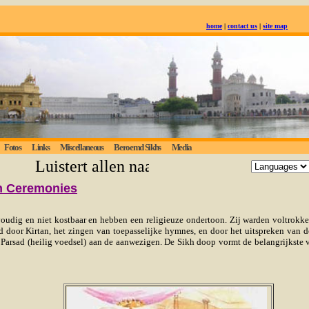
home
|
contact us
|
site map
Fotos
Links
Miscellaneous
Beroemd Sikhs
Media
Luistert allen naar de eeuwige waarheid; d
h Ceremonies
oudig en niet kostbaar en hebben een religieuze ondertoon. Zij warden voltrokke
 door Kirtan, het zingen van toepasselijke hymnes, en door het uitspreken van d
Parsad (heilig voedsel) aan de aanwezigen. De Sikh doop vormt de belangrijkste v