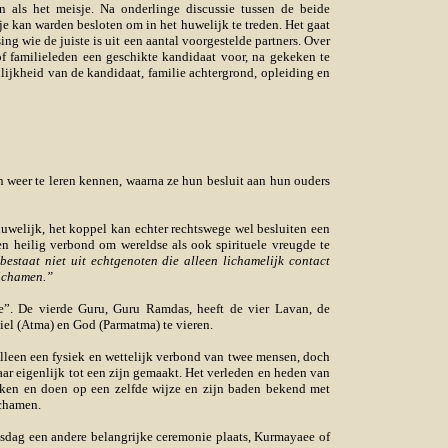
 als het meisje. Na onderlinge discussie tussen de beide
je kan warden besloten om in het huwelijk te treden. Het gaat
ng wie de juiste is uit een aantal voorgestelde partners. Over
of familieleden een geschikte kandidaat voor, na gekeken te
lijkheid van de kandidaat, familie achtergrond, opleiding en
n weer te leren kennen, waarna ze hun besluit aan hun ouders
uwelijk, het koppel kan echter rechtswege wel besluiten een
en heilig verbond om wereldse als ook spirituele vreugde te
bestaat niet uit echtgenoten die alleen lichamelijk contact
lichamen.”
”. De vierde Guru, Guru Ramdas, heeft de vier Lavan, de
iel (Atma) en God (Parmatma) te vieren.
alleen een fysiek en wettelijk verbond van twee mensen, doch
aar eigenlijk tot een zijn gemaakt. Het verleden en heden van
ken en doen op een zelfde wijze en zijn baden bekend met
ichamen.
ksdag een andere belangrijke ceremonie plaats, Kurmayaee of