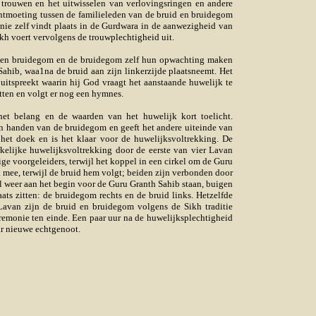
trouwen en het uitwisselen van verlovingsringen en andere
ntmoeting tussen de familieleden van de bruid en bruidegom
ie zelf vindt plaats in de Gurdwara in de aanwezigheid van
Sikh voert vervolgens de trouwplechtigheid uit.
id en bruidegom en de bruidegom zelf hun opwachting maken
Sahib, waa1na de bruid aan zijn linkerzijde plaatsneemt. Het
uitspreekt waarin hij God vraagt het aanstaande huwelijk te
tten en volgt er nog een hymnes.
 het belang en de waarden van het huwelijk kort toelicht.
in handen van de bruidegom en geeft het andere uiteinde van
het doek en is het klaar voor de huwelijksvoltrekking. De
elijke huwelijksvoltrekking door de eerste van vier Lavan
e voorgeleiders, terwijl het koppel in een cirkel om de Guru
mee, terwijl de bruid hem volgt; beiden zijn verbonden door
l weer aan het begin voor de Guru Granth Sahib staan, buigen
ts zitten: de bruidegom rechts en de bruid links. Hetzelfde
Lavan zijn de bruid en bruidegom volgens de Sikh traditie
remonie ten einde. Een paar uur na de huwelijksplechtigheid
aar nieuwe echtgenoot.