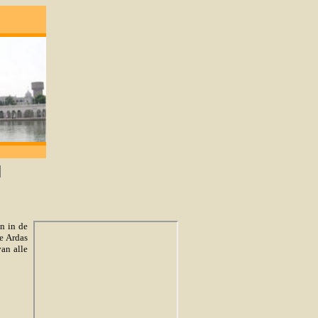
egene die lief heeft zal God verkrijgen. -Gur
n in de
e Ardas
an alle