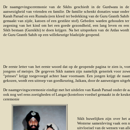
De naamgevingsceremonie van de Sikhs geschiedt in de Gurdwara in de
aanwezigheid van vrienden en familie. De familie schenkt donaties waar onder
Karah Parsad en een Rumala (een kleed ter bedekking van de Guru Granth Sahib
gemaakt van zijde, katoen of een gestikte stof). Gebeden warden gehouden ter
zegening van het kind om het een goede gezondheid, een lang leven en een
Sikh bestaan (Gursikhi) te doen krijgen. Na het uitspreken van de Ardas wordt
de Guru Granth Sahib op een willekeurige bladzijde geopend.
De eerste letter van het eerste woord dat op de geopende pagina te zien is, vo
jongens of meisjes. De gegeven Sikh namen zijn namelijk generiek voor zowel 
“prinses” krijgt toegevoegd achter haar voornaam. Een jongen krijgt de na
gekozen, wordt een uitroep van goedkeuring, Jaikara, door de aanwezigen uitgebr
De naamgevingsceremonie eindigt met het uitdelen van Karah Parsad onder de 
ook nog wel eens zoetigheden of Langar (kosteloos voedsel gemaakt in de keuke
ceremonie
Sikh huwelijken zijn over het 
Westerse samenleving vaak een n
uitvloeisel van de wensen van all