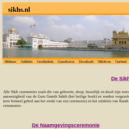
sikhs.nl
Sikhisme
Artikelen
Geschiedenis
Gurudwaras
Downloads
Sikh leven
Gurbani
De Sik
Alle Sikh ceremonies zoals die van geboorte, doop, huwelijk en dood zijn eenv
aanwezigheid van de Guru Granth Sahib (het heilige boek) en warden vergezeld
(een formeel gebed aan het einde van een ceremonie) en het uitdelen van Karah 
ceremonies.
De Naamgevingsceremonie