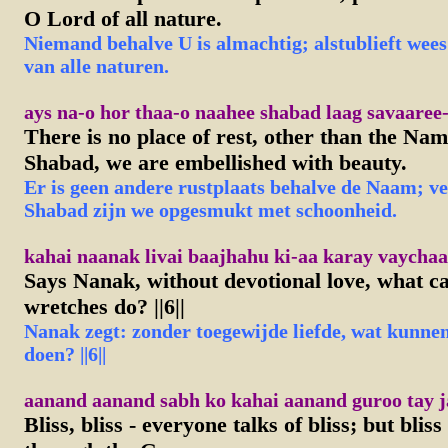
O Lord of all nature.
Niemand behalve U is almachtig; alstublieft wees
van alle naturen.
ays na-o hor thaa-o naahee shabad laag savaaree-
There is no place of rest, other than the Nam
Shabad, we are embellished with beauty.
Er is geen andere rustplaats behalve de Naam; v
Shabad zijn we opgesmukt met schoonheid.
kahai naanak livai baajhahu ki-aa karay vaychaare
Says Nanak, without devotional love, what c
wretches do? ||6||
Nanak zegt: zonder toegewijde liefde, wat kunne
doen? ||6||
aanand aanand sabh ko kahai aanand guroo tay j
Bliss, bliss - everyone talks of bliss; but blis