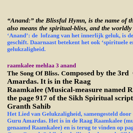
“Anand:” the Blissful Hymn, is the name of the
also means the spiritual-bliss, and the worldly
‘Anand’: de lofzang
van het innerlijk geluk, is 
geschift. Daarnaast betekent het ook ‘spirituele 
gelukzaligheid.
raamkalee mehlaa 3 anand
omposed by the 3rd
The Song Of Bliss. C
Amardas. It is in the Raag
Raamkalee (Musical-measure named Ra
the page 917 of the Sikh Spiritual scri
Granth Sahib
Het Lied van Gelukzaligheid, samengesteld door
Guru Amardas. Het is in de Raag Raamkalee (muz
genaamd Raamkalee) en is terug te vinden op pag