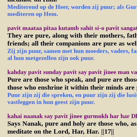
Mediterend op de Heer, worden zij puur; als Gur
mediteren op Hem.
pavit maataa pitaa kutamb sahit si-o pavit sanga
They are pure, along with their mothers, fat
friends; all their companions are pure as wel
Zij zijn puur, samen met hun moeders, vaders, fa
al hun metgezellen zijn ook puur.
kahday pavit sunday pavit say pavit jinee man va
Pure are those who speak, and pure are those
those who enshrine it within their minds are
P
uur zijn zij die spreken, en puur zijn zij die lus
vastleggen in hun geest zijn puur.
kahai naanak say pavit jinee gurmukh har har Dhi-
Says Nanak, pure and holy are those who, 
meditate on the Lord, Har, Har. ||17||