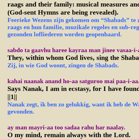
raags and their family: musical measures an
(God-sent Hymns are being revealed).
Feerieke Wezens zijn gekomen om “Shabads” te z
raags en hun familie, muzikale regeles en sub-re
gezonden lofliederen worden geopenbaard.
sabdo ta gaavhu haree kayraa man jinee vasaa-i-
They, within whom God lives, sing the Shaba
Zij, in wie God woont, zingen de Shabads.
kahai naanak anand ho-aa satguroo mai paa-i-aa. |
Says Nanak, I am in ecstasy, for I have fou
||1||
Nanak zegt, ik ben zo gelukkig, want ik heb de 
gevonden.
ay man mayri-aa too sadaa rahu har naalay.
O my mind, remain always with the Lord.