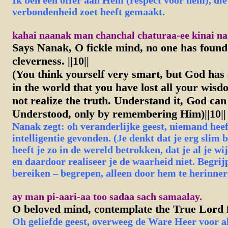
I
k
ben een offer aan Hem (respect voor hem), die
verbondenheid zoet heeft gemaakt.
kahai naanak man chanchal chaturaa-ee kinai na pa
Says Nanak, O fickle mind, no one has foun
cleverness. ||10||
(You think yourself very smart, but God has 
in the world that you have lost all your wis
not realize the truth. Understand it, God can
Understood, only by remembering Him)
||10||
Nanak zegt: oh veranderlijke geest, niemand he
intelligentie gevonden. (Je denkt dat je erg slim
heeft je zo in de wereld betrokken, dat je al je wi
en daardoor realiseer je de waarheid niet. Begrij
bereiken – begrepen, alleen door hem te herinneren
ay man pi-aari-aa too sadaa sach samaalay.
O beloved mind, contemplate the True Lord 
Oh geliefde geest, overweeg de Ware Heer voor al