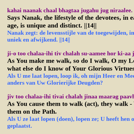
kahai naanak chaal bhagtaa jugahu jug niraalee. |
Says Nanak, the lifestyle of the devotees, in 
age, is unique and distinct. ||14||
Nanak zegt: de levensstijle van de toegewijden, in 
uniek en afwijkend. ||14||
ji-o too chalaa-ihi tiv chalah su-aamee hor ki-aa
As You make me walk, so do I walk, O my L
what else do I know of Your Glorious Virtue
Als U me laat lopen, loop ik, oh mijn Heer en Mee
anders van Uw Glorierijke Deugden?
jiv too chalaa-ihi tivai chalah jinaa maarag paav
As You cause them to walk (act), they walk -
them on the Path.
Als
U ze laat lopen (doen), lopen ze; U heeft hen 
geplaatst.