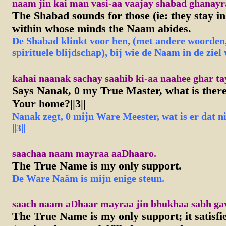
naam jin kai man vasi-aa vaajay shabad ghanayr
The Shabad sounds for those (ie: they stay in 
within whose minds the Naam abides.
De Shabad klinkt voor hen, (met andere woorden, 
spirituele blijdschap), bij wie de Naam in de ziel
kahai naanak sachay saahib ki-aa naahee ghar tayra
Says Nanak, 0 my True Master, what is there 
Your home?||3||
N
anak
zegt, 0 mijn Ware Meester, wat is er dat n
||3||
saachaa naam mayraa aaDhaaro.
The True Name is my only support.
De Ware Naâm is mijn enige steun.
saach naam aDhaar mayraa jin bhukhaa sabh gav
The True Name is my only support; it satisfie