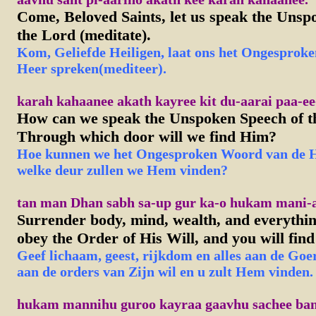
Come, Beloved Saints, let us speak the Unsp
the Lord (meditate).
Kom, Geliefde Heiligen, laat ons het Ongesprok
Heer spreken(mediteer).
karah kahaanee akath kayree kit du-aarai paa-ee-
How can we speak the Unspoken Speech of t
Through which door will we find Him?
H
oe
kunnen we het Ongesproken Woord van de H
welke deur zullen we Hem vinden?
tan man Dhan sabh sa-up gur ka-o hukam mani-ai
Surrender body, mind, wealth, and everythin
obey the Order of His Will, and you will fin
Geef lichaam, geest, rijkdom en alles aan de Go
aan de orders van Zijn wil en u zult Hem vinden.
hukam mannihu guroo kayraa gaavhu sachee ban