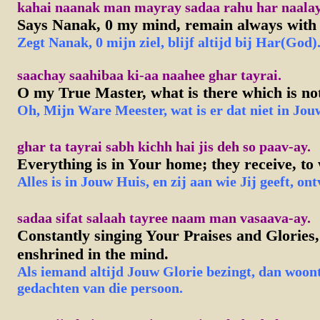
kahai naanak man mayray sadaa rahu har naalay. 
Says Nanak, 0 my mind, remain always with t
Z
egt
Nanak, 0 mijn ziel, blijf altijd bij Har(God)
saachay saahibaa ki-aa naahee ghar tayrai.
O my True Master, what is there which is no
Oh, Mijn Ware Meester, wat is er dat niet in Jou
ghar ta tayrai sabh kichh hai jis deh so paav-ay.
Everything is in Your home; they receive, t
Alles is in Jouw Huis, en zij aan wie Jij geeft, on
sadaa sifat salaah tayree naam man vasaava-ay.
Constantly singing Your Praises and Glories
enshrined in the mind.
Als iemand altijd Jouw Glorie bezingt, dan woo
gedachten van die persoon.