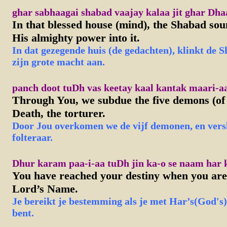
ghar sabhaagai shabad vaajay kalaa jit ghar Dha
In that blessed house (mind), the Shabad sou
His almighty power into it.
In dat gezegende huis (de gedachten), klinkt de S
zijn grote macht aan.
panch doot tuDh vas keetay kaal kantak maari-aa
Through You, we subdue the five demons (of 
Death, the torturer.
Door Jou overkomen we de vijf demonen, en vers
folteraar.
Dhur karam paa-i-aa tuDh jin ka-o se naam har k
You have reached your destiny when you are 
Lord’s Name.
J
e bereikt je bestemming als je met Har’s(God'
bent.