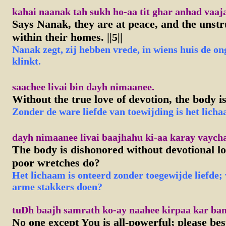
kahai naanak tah sukh ho-aa tit ghar anhad vaajay.
Says Nanak, they are at peace, and the unstr
within their homes. ||5||
Nanak zegt, zij hebben vrede, in wiens huis de o
klinkt.
saachee livai bin dayh nimaanee.
Without the true love of devotion, the body i
Zonder de ware liefde van toewijding is het licha
dayh nimaanee livai baajhahu ki-aa karay vaych
The body is dishonored without devotional lo
poor wretches do?
Het lichaam is onteerd zonder toegewijde liefde;
arme stakkers doen?
tuDh baajh samrath ko-ay naahee kirpaa kar ban
No one except You is all-powerful; please b