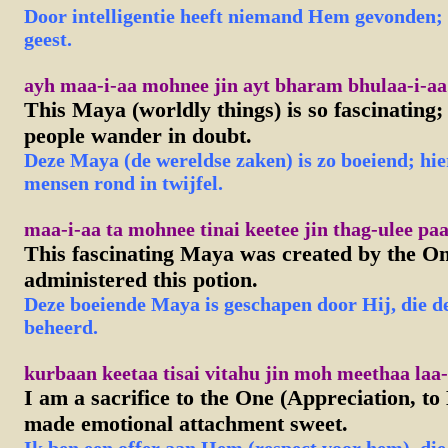
Door intelligentie heeft niemand Hem gevonden; l
geest.
ayh maa-i-aa mohnee jin ayt bharam bhulaa-i-aa
This Maya (worldly things) is so fascinating; 
people wander in doubt.
Deze Maya (de wereldse zaken) is zo boeiend; hi
mensen rond in twijfel.
maa-i-aa ta mohnee tinai keetee jin thag-ulee paa
This fascinating Maya was created by the O
administered this potion.
Deze boeiende Maya is geschapen door Hij, die d
beheerd.
kurbaan keetaa tisai vitahu jin moh meethaa laa-
I am a sacrifice to the One (Appreciation, t
made emotional attachment sweet.