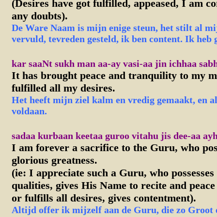
(Desires have got fulfilled, appeased, I am 
any doubts).
De Ware Naam is mijn enige steun, het stilt al mi
vervuld, tevreden gesteld, ik ben content. Ik heb 
kar saaNt sukh man aa-ay vasi-aa jin ichhaa sabh
It has brought peace and tranquility to my mi
fulfilled all my desires.
Het heeft mijn ziel kalm en vredig gemaakt, en a
voldaan.
sadaa kurbaan keetaa guroo vitahu jis dee-aa ayh
I am forever a sacrifice to the Guru, who po
glorious greatness.
(ie: I appreciate such a Guru, who possesses
qualities, gives His Name to recite and peac
or fulfills all desires, gives contentment).
Altijd offer ik mijzelf aan de Guru, die zo Groot