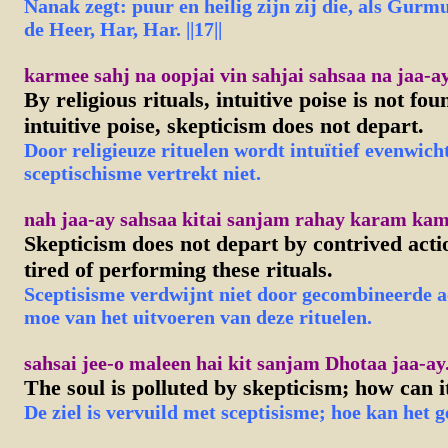
Nanak zegt: puur en heilig zijn zij die, als Gur
de Heer, Har, Har. ||17||
karmee sahj na oopjai vin sahjai sahsaa na jaa-ay
By religious rituals, intuitive poise is not fo
intuitive poise, skepticism does not depart.
Door religieuze rituelen wordt intuïtief evenwich
sceptischisme vertrekt niet.
nah jaa-ay sahsaa kitai sanjam rahay karam kam
Skepticism does not depart by contrived acti
tired of performing these rituals.
Sceptisisme verdwijnt niet door gecombineerde ac
moe van het uitvoeren van deze rituelen.
sahsai jee-o maleen hai kit sanjam Dhotaa jaa-ay
The soul is polluted by skepticism; how can i
De ziel is vervuild met sceptisisme; hoe kan het