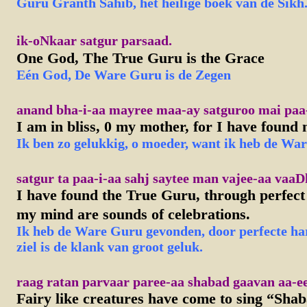
Guru Granth Sahib, het heilige boek van de Sikh
ik-oNkaar satgur parsaad.
One God, The True Guru is the Grace
Eén God, De Ware Guru is de Zegen
anand bha-i-aa mayree maa-ay satguroo mai paa-
I am in bliss, 0 my mother, for I have foun
Ik ben zo gelukkig, o moeder, want ik heb de Wa
satgur ta paa-i-aa sahj saytee man vajee-aa vaaD
I have found the True Guru, through perfect
my mind are sounds of celebrations.
I
k
heb de Ware Guru gevonden, door perfecte har
ziel is de klank van groot geluk.
raag ratan parvaar paree-aa shabad gaavan aa-ee
Fairy like creatures have come to sing “Shab