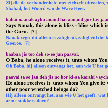
Zij die de verbondenheid met zichzelf uitroeien, 
Shabad, het Woord van de Ware Heer.
kahai naanak ayhu anand hai aanand gur tay jaani-
Says Nanak, this alone is bliss - bliss which
the Guru. ||7||
Nanak zegt: dit alleen is zaligheid, zaligheid die
Goeroe. ||7||
baabaa jis too deh so-ee jan paavai.
O Baba, he alone receives it, unto whom You 
Oh Baba, hij alleen ontvangt het, aan wie U het ge
paavai ta so jan deh jis no hor ki-aa karahi vaych
He alone receives it, unto whom You give it;
other poor wretched beings do?
Hij alleen ontvangt het, aan wie U het geeft; wa
arme stakkers doen?