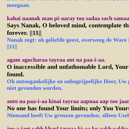
meegaan.
kahai naanak man pi-aaray too sadaa sach samaala
Says Nanak, O beloved mind, contemplate t
forever. ||11||
Nanak zegt: oh geliefde geest, overweeg de Ware 
||11||
agam agocharaa tayraa ant na paa-i-aa.
O inaccessible and unfathomable Lord, Your 
found.
Oh ontoegankelijke en onbegrijpelijke Heer, Uw
niet gevonden worden.
anto na paa-i-aa kinai tayraa aapnaa aap too jaa
No one has found Your limits; only You Your
Niemand heeft Uw grenzen gevonden; alleen Uzelf
jee-a jant sabh khayl tayraa ki-aa ko aakh vakha