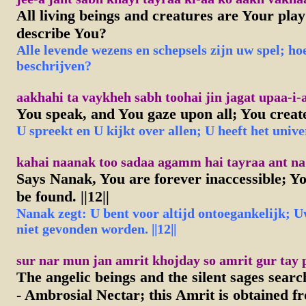
All living beings and creatures are Your pla
describe You?
Alle levende wezens en schepsels zijn uw spel; h
beschrijven?
aakhahi ta vaykheh sabh toohai jin jagat upaa-i-
You speak, and You gaze upon all; You creat
U spreekt en U kijkt over allen; U heeft het univ
kahai naanak too sadaa agamm hai tayraa ant na pa
Says Nanak, You are forever inaccessible; Yo
be found. ||12||
Nanak zegt: U bent voor altijd ontoegankelijk; 
niet gevonden worden. ||12||
sur nar mun jan amrit khojday so amrit gur tay p
The angelic beings and the silent sages sear
- Ambrosial Nectar; this Amrit is obtained f