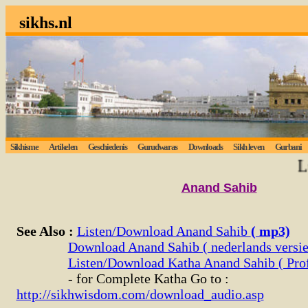
sikhs.nl
Sikhisme
Artikelen
Geschiedenis
Gurudwaras
Downloads
Sikh leven
Gurbani
Luist
Anand Sahib
See Also :
Listen/Download Anand Sahib
( mp3)
Download Anand Sahib ( nederlands versi
Listen/Download Katha Anand Sahib ( Prof
- for Complete Katha Go to :
http://sikhwisdom.com/download_audio.asp