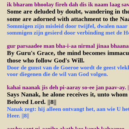
ik bharam bhoolay fireh dah dis ik naam laag sav
Some are deluded by doubt, wandering in the 
some are adorned with attachment to the Na
Sommigen zijn misleid door twijfel, dwalen naar 
sommigen zijn gesierd door verbinding met de He
gur parsaadee man bha-i-aa nirmal jinaa bhaana
By Guru's Grace, the mind becomes immacul
those who follow God's Will.
Door de gunst van de Goeroe wordt de geest vlekk
voor diegenen die de wil van God volgen.
kahai naanak jis deh pi-aaray so-ee jan paav-ay. ||
Says Nanak, he alone receives it, unto whom 
Beloved Lord. ||8||
Nanak zegt: hij alleen ontvangt het, aan wie U het
Heer. ||8||
aavhu sant pi-aariho akath kee karah kahaanee.