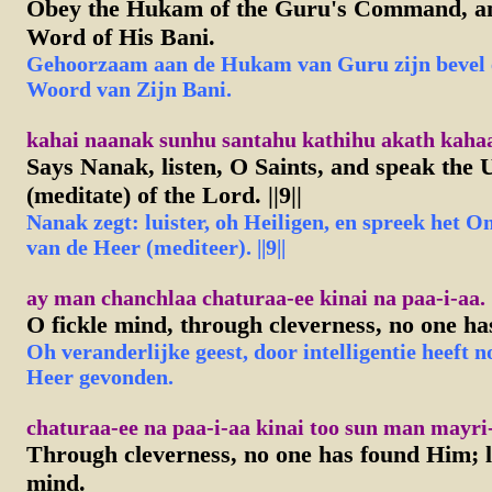
Obey the Hukam of the Guru's Command, an
Word of His Bani.
Gehoorzaam aan de Hukam van Guru zijn bevel 
Woord van Zijn Bani.
kahai naanak sunhu santahu kathihu akath kahaane
Says Nanak, listen, O Saints, and speak the
(meditate) of the Lord. ||9||
Nanak zegt: luister, oh Heiligen, en spreek het
van de Heer (mediteer). ||9||
ay man chanchlaa chaturaa-ee kinai na paa-i-aa.
O fickle mind, through cleverness, no one ha
Oh veranderlijke geest, door intelligentie heeft 
Heer gevonden.
chaturaa-ee na paa-i-aa kinai too sun man mayri
Through cleverness, no one has found Him; l
mind.