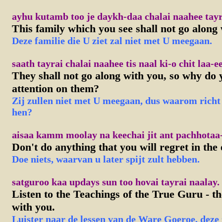
ayhu kutamb too je daykh-daa chalai naahee tayr
This family which you see shall not go along 
Deze familie die U ziet zal niet met U meegaan.
saath tayrai chalai naahee tis naal ki-o chit laa-ee
They shall not go along with you, so why do 
attention on them?
Zij zullen niet met U meegaan, dus waarom rich
hen?
aisaa kamm moolay na keechai jit ant pachhotaa-
Don't do anything that you will regret in the 
Doe niets, waarvan u later spijt zult hebben.
satguroo kaa updays sun too hovai tayrai naalay.
Listen to the Teachings of the True Guru - th
with you.
Luister naar de lessen van de Ware Goeroe, deze 