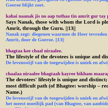
Goeroe blijkt zoet.
kahai naanak jis no aap tuthaa tin amrit gur tay pa
Says Nanak, those with whom the Lord is ple
Amrit, through the Guru. ||13||
Nanak zegt: diegenen waarmee de Heer tevreden i
Amrit, door de Goeroe. ||13||
bhagtaa kee chaal niraalee.
The lifestyle of the devotees is unique and dis
De levensstijl van de toegewijden is uniek en afw
chaalaa niraalee bhagtaah kayree bikham maara
The devotees' lifestyle is unique and distinct;
most difficult path (of Bhagtee: worship – rec
Name.)
De levensstijl van de toegewijden is uniek en afwi
het meest moeilijk pad (van Bhagtee, van aanbid