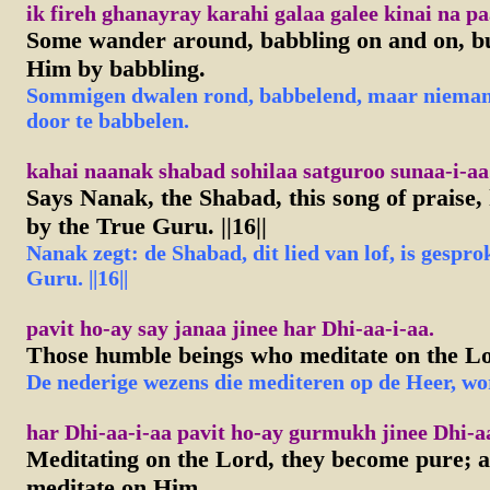
ik fireh ghanayray karahi galaa galee kinai na pa
Some wander around, babbling on and on, bu
Him by babbling.
Sommigen dwalen rond, babbelend, maar nieman
door te babbelen.
kahai naanak shabad sohilaa satguroo sunaa-i-aa. 
Says Nanak, the Shabad, this song of praise,
by the True Guru. ||16||
N
anak
zegt: de Shabad, dit lied van lof, is gesp
Guru. ||16||
pavit ho-ay say janaa jinee har Dhi-aa-i-aa.
Those humble beings who meditate on the L
D
e
nederige wezens die mediteren op de Heer, wo
har Dhi-aa-i-aa pavit ho-ay gurmukh jinee Dhi-aa
Meditating on the Lord, they become pure; 
meditate on Him.