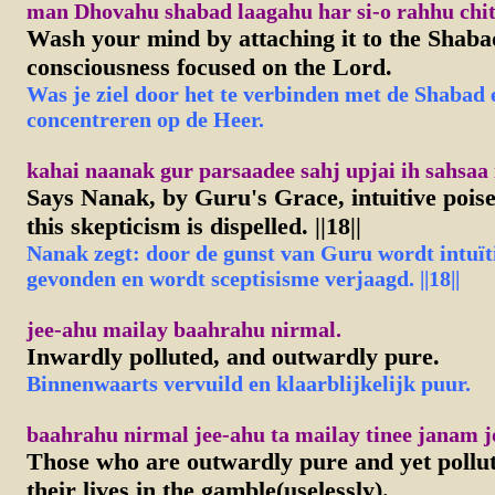
man Dhovahu shabad laagahu har si-o rahhu chit 
Wash
your mind by attaching it to the Shab
consciousness focused on the Lord.
Was je ziel door het te verbinden met de Shabad e
concentreren op de Heer.
kahai naanak gur parsaadee sahj upjai ih sahsaa iv
Says
Nanak, by Guru's Grace, intuitive poise
this skepticism is dispelled. ||18||
Nanak zegt: door de gunst van Guru wordt intuït
gevonden en wordt sceptisisme verjaagd. ||18||
jee-ahu mailay baahrahu nirmal.
Inwardly polluted, and outwardly pure.
Binnenwaarts vervuild en klaarblijkelijk puur.
baahrahu nirmal jee-ahu ta mailay tinee janam jo
Those
who are outwardly pure and yet pollut
their lives in the gamble(uselessly).