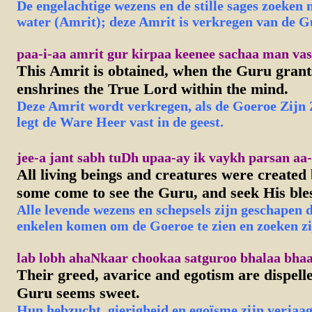
De engelachtige wezens en de stille sages zoeken n
water (Amrit); deze Amrit is verkregen van de G
paa-i-aa amrit gur kirpaa keenee sachaa man vas
This Amrit is obtained, when the Guru gran
enshrines the True Lord within the mind.
Deze Amrit wordt verkregen, als de Goeroe Zijn 
legt de Ware Heer vast in de geest.
jee-a jant sabh tuDh upaa-ay ik vaykh parsan aa-
All living beings and creatures were created
some come to see the Guru, and seek His ble
Alle levende wezens en schepsels zijn geschapen d
enkelen komen om de Goeroe te zien en zoeken zi
lab lobh ahaNkaar chookaa satguroo bhalaa bhaa
Their greed, avarice and egotism are dispell
Guru seems sweet.
Hun hebzucht, gierigheid en egoïsme zijn verjaa