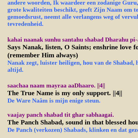
andere woorden, Ik waardeer een zodanige Guru, 
grote kwaliteiten beschikt, geeft Zijn Naam om te
gemoedsrust, neemt alle verlangens weg of vervu
tevredenheid.
kahai naanak sunhu santahu shabad Dharahu pi-
Says Nanak, listen, O Saints; enshrine love f
(remember Him always)
Nanak zegt, luister heiligen, hou van de Shabad,
altijd.
saachaa naam mayraa aaDhaaro. ||4||
The True Name is my only support. ||4||
De Ware Naâm is mijn enige steun.
vaajay
panch shabad tit ghar sabhaagai.
The Panch Shabad, sound in that blessed hou
De Panch (verkozen) Shabads, klinken en dat geze