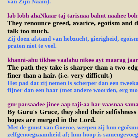
van Zijn Naam).
lab lobh ahaNkaar taj tarisnaa bahut naahee bol
T
hey renounce greed, avarice, egotism and d
talk too much.
Zij doen afstand van hebzucht, gierigheid, egoïsm
praten niet te veel.
khanni-ahu tikhee vaalahu nikee ayt maarag jaa
The path they take is sharper than a two-ed
finer than a hair. (i.e. very difficult.)
Het pad dat zij nemen is scherper dan een tweek
fijner dan een haar (met andere woorden, erg moe
gur parsaadee jinee aap taji-aa har vaasnaa sam
By Guru's Grace, they shed their selfishness 
hopes are merged in the Lord.
Met de gunst van Goeroe, werpen zij hun egoïsm
zelfgenoegzaamheid af; hun hoop is samengevoeg