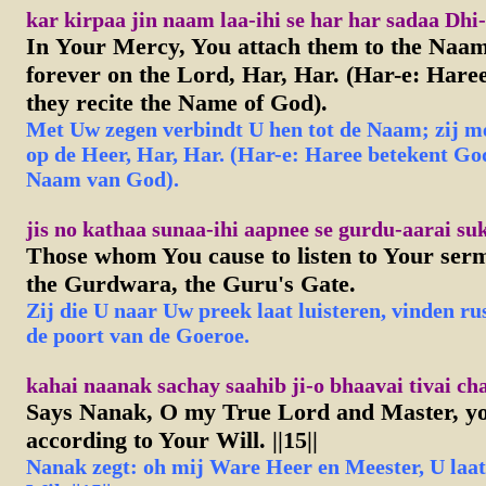
kar kirpaa jin naam laa-ihi se har har sadaa Dhi
In
Your Mercy, You attach them to the Naam
forever on the Lord, Har, Har. (Har-e: Hare
they recite the Name of God).
Met Uw zegen verbindt U hen tot de Naam; zij me
op de Heer, Har, Har. (Har-e: Haree betekent God,
Naam van God).
jis no kathaa sunaa-ihi aapnee se gurdu-aarai su
Those whom You cause to listen to Your serm
the Gurdwara, the Guru's Gate.
Zij die U naar Uw preek laat luisteren, vinden r
de poort van de Goeroe.
kahai naanak sachay saahib ji-o bhaavai tivai chal
Says Nanak, O my True Lord and Master, y
according to Your Will. ||15||
Nanak zegt: oh mij Ware Heer en Meester, U laa