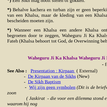
*)
Een Sikh mag nooit stelen of gokken.
*)
Behalve kachera en turban zijn er geen beperk
van een Khalsa, maar de kleding van een Khals
bescheiden moeten zijn.
*)
Wanneer een Khalsa een andere Khalsa on
begroeten door te zeggen, Waheguru Ji Ka Khal
Fateh (Khalsa behoort tot God, de Overwinning beh
Waheguru Ji Ka Khalsa Waheguru Ji 
-
f
See Also :
Presentation : Kirpaan
( External)
-
De Kirpaan van de Sikhs
(New)
-
De Sikh Baptism
-
Wij zijn geen symbolen
(Dit is de brie
zoon
( Jaskirat - die voor een dilemma stond en
waarom hij nog