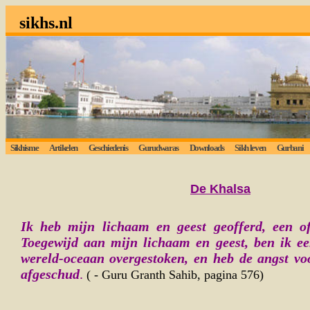
sikhs.nl
Sikhisme
Artikelen
Geschiedenis
Gurudwaras
Downloads
Sikh leven
Gurbani
De Khalsa
Ik heb mijn lichaam en geest geofferd, een o
Toegewijd aan mijn lichaam en geest, ben ik e
wereld-oceaan overgestoken, en heb de angst v
afgeschud
.
( - Guru Granth Sahib, pagina 576)