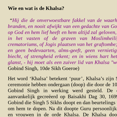
Wie en wat is de Khalsa?
“
Hij die de onverwoestbare fakkel van de waarhe
branden, en nooit afwijkt van een gedachte van Go
op God en hem lief heeft en hem altijd zal geloven, 
in het vasten of de graven van Moslimheili
crematoriums, of Jogis plaatsen van het graftombe
en geen bedevaarten, alms-geeft, geen vernietig
biecht, of strengheid erkent; en in wiens hart he
glanst, - hij moet als een zuiver lid van Khalsa 
Gobind Singh, 10de Sikh Goeroe)
Het word ‘Khalsa’ betekent ‘puur’, Khalsa’s zijn 
ceremonie hebben ondergaan (doop) die door de 1
Gobind Singh in werking werd gesteld. De 
aanvankelijk gecreëerd op Baisakhi Dag 30, 16
Gobind die Singh 5 Sikhs doopt en dan beurtelings 
om hem te dopen. Na dit doopte Guru persoonlij
en vrouwen in de orde Khalsa. De Khalsa doo