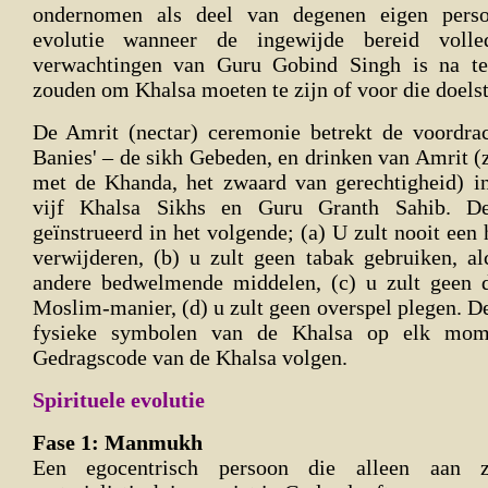
ondernomen als deel van degenen eigen persoo
evolutie wanneer de ingewijde bereid vol
verwachtingen van Guru Gobind Singh is na te
zouden om Khalsa moeten te zijn of voor die doelste
De Amrit (nectar) ceremonie betrekt de voordrac
Banies' – de sikh Gebeden, en drinken van Amrit (
met de Khanda, het zwaard van gerechtigheid) i
vijf Khalsa Sikhs en Guru Granth Sahib. D
geïnstrueerd in het volgende; (a) U zult nooit een
verwijderen, (b) u zult geen tabak gebruiken, a
andere bedwelmende middelen, (c) u zult geen d
Moslim-manier, (d) u zult geen overspel plegen. D
fysieke symbolen van de Khalsa op elk mom
Gedragscode van de Khalsa volgen.
Spirituele evolutie
Fase 1: Manmukh
Een egocentrisch persoon die alleen aan z