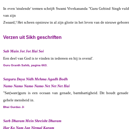
In even 'stralende' termen schrijft Swami Vivekananda "Guru Gobind Singh vulde 
van zijn
Zwaard,! Het scheen opnieuw in al zijn glorie in het leven van de nieuwe gebore
Verzen uit Sikh geschriften
Sab Main Jot Jot Hai Soi
Een deel van God is te vinden in iedereen en hij is overal'.
Guru Granth Sahib, pagina 663.
Satguru Daya Nidh Mehma Agadh Bodh
Namo Namo Namo Namo Net Net Net Hai
"Sat(ware)guru is een oceaan van genade, barmhartigheid. Dit houdt genade
gehele mensheid in.
Bhai Gurdas Ji
Sarb Dharam Mein Shreisht Dharam
Har Ko Nam Jap Nirmal Karam