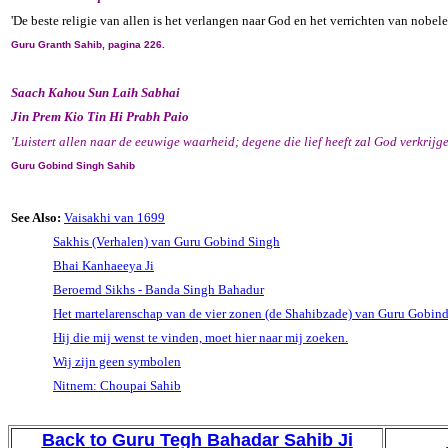
'De beste religie van allen is het verlangen naar God en het verrichten van nobel
Guru Granth Sahib, pagina 226.
Saach Kahou Sun Laih Sabhai
Jin Prem Kio Tin Hi Prabh Paio
'Luistert allen naar de eeuwige waarheid; degene die lief heeft zal God verkrijge
Guru Gobind Singh Sahib
See Also:
Vaisakhi van 1699
Sakhis (Verhalen) van Guru Gobind Singh
Bhai Kanhaeeya Ji
Beroemd Sikhs - Banda Singh Bahadur
Het martelarenschap van de vier zonen (de Shahibzade) van Guru Gobind
Hij die mij wenst te vinden, moet hier naar mij zoeken.
Wij zijn geen symbolen
Nitnem: Choupai Sahib
Back to Guru Tegh Bahadar Sahib Ji