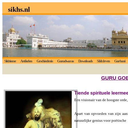
sikhs.nl
Sikhisme
Artikelen
Geschiedenis
Gurudwaras
Downloads
Sikh leven
Gurbani
GURU GOBI
Tiende spirituele leerme
Een visionair van de hoogste orde,
Apart van opvoeden van zijn aanha
natuurlijke genius voor poëtische