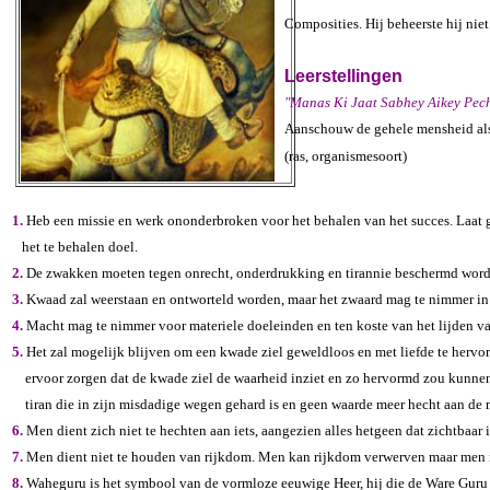
Composities. Hij beheerste hij niet
Leerstellingen
"Manas Ki Jaat Sabhey Aikey Pec
Aanschouw de gehele mensheid al
(ras, organismesoo
1.
Heb een missie en werk ononderbroken voor het behalen van het succes. Laat g
het te behalen doel.
2.
De zwakken moeten tegen onrecht, onderdrukking en tirannie beschermd word
3.
Kwaad zal weerstaan en ontworteld worden, maar het zwaard mag te nimmer in h
4.
Macht mag te nimmer voor materiele doeleinden en ten koste van het lijden v
5.
Het zal mogelijk blijven om een kwade ziel geweldloos en met liefde te hervor
ervoor zorgen dat de kwade ziel de waarheid inziet en zo hervormd zou kunnen
tiran die in zijn misdadige wegen gehard is en geen waarde meer hecht aan de m
6.
Men dient zich niet te hechten aan iets, aangezien alles hetgeen dat zichtbaar i
7.
Men dient niet te houden van rijkdom. Men kan rijkdom verwerven maar men mo
8.
Waheguru is het symbool van de vormloze eeuwige Heer, hij die de Ware Guru ('