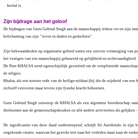
heelal is.
Zijn bijdrage aan het geloof
De bijdragen van Guru Gobind Singh aan de maatschappij reiken ver en zijn immen
belichaming van zijn " leven in daden en gedachten".
Zijn bekwaamheden op organisatie gebied waren een zuivere vermenging van prakti
het vestigen van een maatschappij gebaseerd op gelijkheid en rechtvaardigheid. 
De Pure KHALSA werd ogenschijnlijk gecreëerd om de versplinterde maatschappij
de religies.
Khalsa, als een nieuwe orde van de heilige-soldaat (hij die de wijsheid van een
zichzelf veroveren maar tevens zijn fysieke kracht beheersen.
Guru Gobind Singh ontwierp de KHALSA als een algemene broederschap samen
deelnemen aan de gemeenschapskeuken en alle andere activiteiten als gelijken - 
De significantie van deze daad onderstrepend, schrijft Sri Aurobindo in zijn
ongekende creatie, waarvan het gezicht niet naar het verleden maar naar de toek