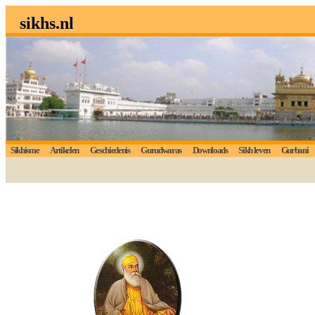
sikhs.nl
Sikhisme
Artikelen
Geschiedenis
Gurudwaras
Downloads
Sikh leven
Gurbani