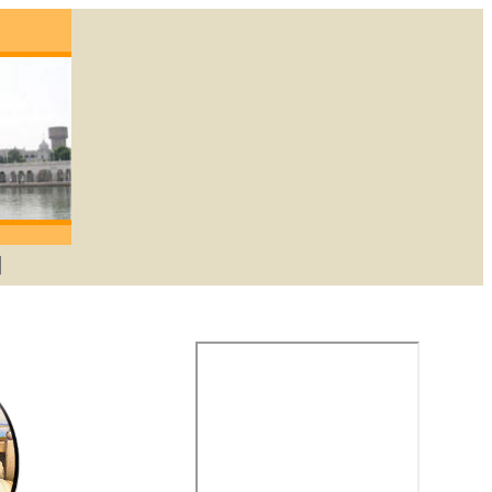
egene die lief heeft zal God verkrijgen. -Gur