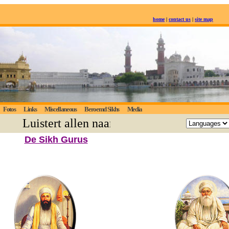
home
|
contact us
|
site map
Fotos
Links
Miscellaneous
Beroemd Sikhs
Media
Luistert allen naar de eeuwige waarheid; d
De Sikh Gurus