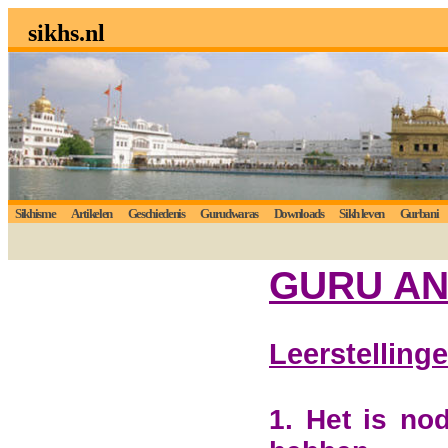
sikhs.nl
Sikhisme
Artikelen
Geschiedenis
Gurudwaras
Downloads
Sikh leven
Gurbani
GURU AN
Leerstelling
1. Het is no