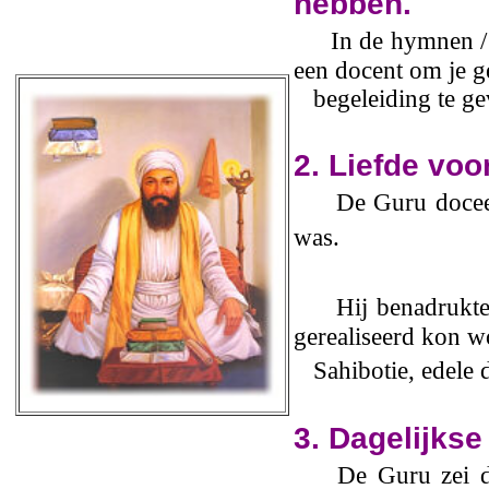
hebben.
In de hymnen /
een docent om je ge
begeleiding te ge
2. Liefde voo
De Guru doceer
was.
Hij benadrukte 
gerealiseerd kon 
Sahibotie, edele 
3. Dagelijks
De Guru zei dat