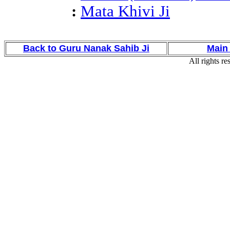
:
Mata Khivi Ji
Back to Guru Nanak Sahib Ji
Main
All rights re