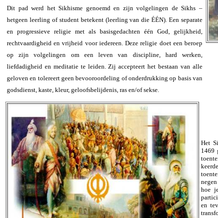
Dit pad werd het Sikhisme genoemd en zijn volgelingen de Sikhs –
hetgeen leerling of student betekent (leerling van die ÉÉN). Een separate
en progressieve religie met als basisgedachten één God, gelijkheid,
rechtvaardigheid en vrijheid voor iedereen. Deze religie doet een beroep
op zijn volgelingen om een leven van discipline, hard werken,
liefdadigheid en meditatie te leiden. Zij accepteert het bestaan van alle
geloven en tolereert geen bevooroordeling of onderdrukking op basis van
godsdienst, kaste, kleur, geloofsbelijdenis, ras en/of sekse.
Het S
1469 g
toente
keerd
toente
negen 
hoe je
partic
en te
trans