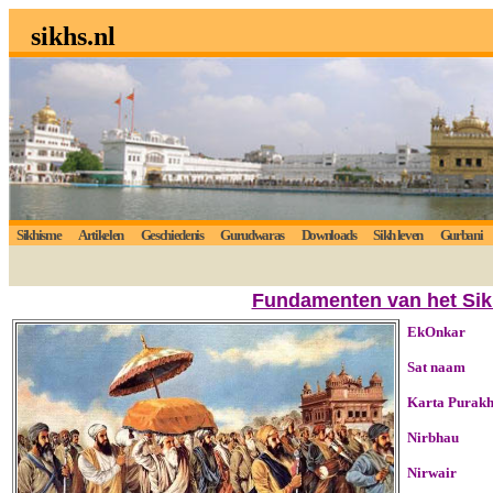
sikhs.nl
Sikhisme
Artikelen
Geschiedenis
Gurudwaras
Downloads
Sikh leven
Gurbani
Fundamenten van het Si
EkOnkar
Sat naam
Karta Purak
Nirbhau
Nirwair