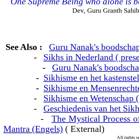
One Supreme Being who alone is b
Dev, Guru Granth Sahib
See Also :
Guru Nanak's boodscha
-
Sikhs in Nederland ( prese
-
Guru Nanak's boodsch
-
Sikhisme en het kastenste
-
Sikhisme en Mensenrecht
-
Sikhisme en Wetenschap (
-
Geschiedenis van het Sik
-
The Mystical Process o
Mantra (Engels)
( External)
All rights 