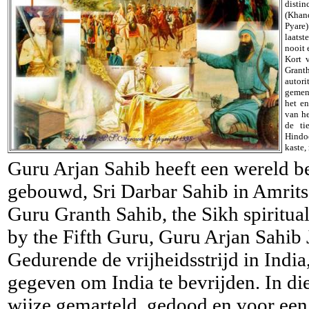
distin
(Khand
Pyare
laatst
nooit 
Kort 
Granth
autori
gemene
het en
van he
de ti
Hindo
kaste, 
Guru Arjan Sahib heeft een wereld 
gebouwd, Sri Darbar Sahib in Amritsa
Guru Granth Sahib, the Sikh spiritua
by the Fifth Guru, Guru Arjan Sahib 
Gedurende de vrijheidsstrijd in Indi
gegeven om India te bevrijden. In di
wijze gemarteld, gedood en voor een