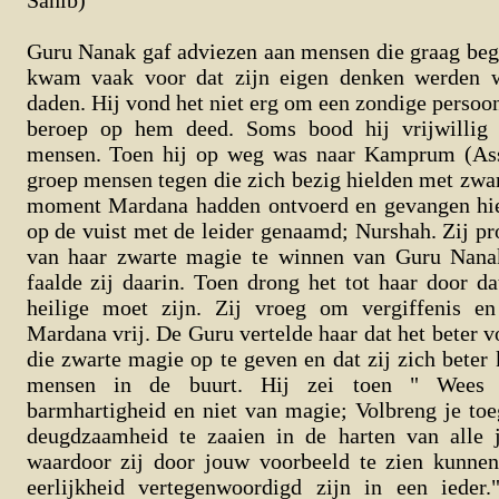
Sahib)
Guru Nanak gaf adviezen aan mensen die graag beg
kwam vaak voor dat zijn eigen denken werden we
daden. Hij vond het niet erg om een zondige persoon
beroep op hem deed. Soms bood hij vrijwillig 
mensen. Toen hij op weg was naar Kamprum (As
groep mensen tegen die zich bezig hielden met zwar
moment Mardana hadden ontvoerd en gevangen hie
op de vuist met de leider genaamd; Nurshah. Zij p
van haar zwarte magie te winnen van Guru Nanak
faalde zij daarin. Toen drong het tot haar door 
heilige moet zijn. Zij vroeg om vergiffenis en
Mardana vrij. De Guru vertelde haar dat het beter v
die zwarte magie op te geven en dat zij zich beter 
mensen in de buurt. Hij zei toen " Wees 
barmhartigheid en niet van magie; Volbreng je to
deugdzaamheid te zaaien in de harten van alle 
waardoor zij door jouw voorbeeld te zien kunne
eerlijkheid vertegenwoordigd zijn in een ieder