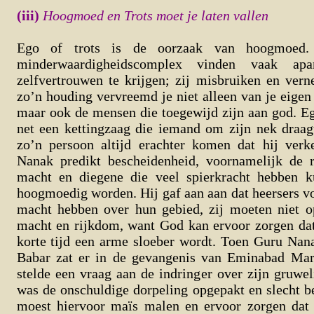
(iii)
Hoogmoed en Trots moet je laten vallen
Ego of trots is de oorzaak van hoogmoed
minderwaardigheidscomplex vinden vaak ap
zelfvertrouwen te krijgen; zij misbruiken en ver
zo’n houding vervreemd je niet alleen van je eige
maar ook de mensen die toegewijd zijn aan god. Eg
net een kettingzaag die iemand om zijn nek draagt
zo’n persoon altijd erachter komen dat hij verk
Nanak predikt bescheidenheid, voornamelijk de 
macht en diegene die veel spierkracht hebben k
hoogmoedig worden. Hij gaf aan aan dat heersers vo
macht hebben over hun gebied, zij moeten niet 
macht en rijkdom, want God kan ervoor zorgen da
korte tijd een arme sloeber wordt. Toen Guru Nan
Babar zat er in de gevangenis van Eminabad Mar
stelde een vraag aan de indringer over zijn gruw
was de onschuldige dorpeling opgepakt en slecht 
moest hiervoor maïs malen en ervoor zorgen dat 