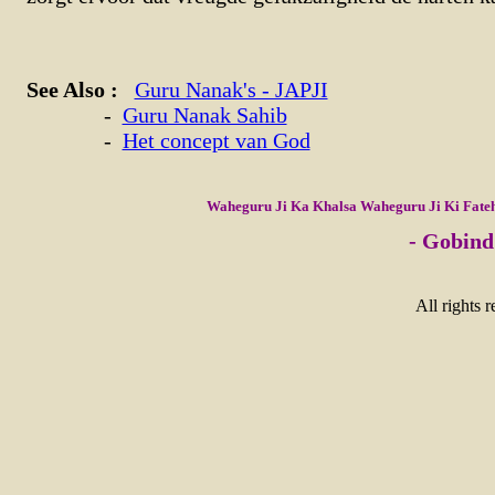
See Also :
Guru Nanak's - JAPJI
-
Guru Nanak Sahib
-
Het concept van God
Waheguru Ji Ka Khalsa Waheguru Ji Ki Fate
- Gobind
All rights 