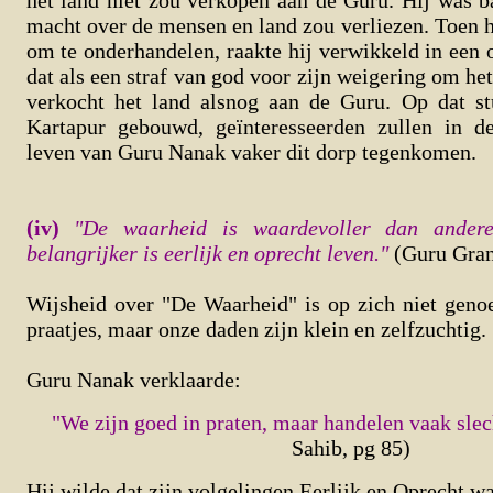
het land niet zou verkopen aan de Guru. Hij was b
macht over de mensen en land zou verliezen. Toen h
om te onderhandelen, raakte hij verwikkeld in een 
dat als een straf van god voor zijn weigering om he
verkocht het land alsnog aan de Guru. Op dat st
Kartapur gebouwd, geïnteresseerden zullen in d
leven van Guru Nanak vaker dit dorp tegenkomen.
(iv)
"De waarheid is waardevoller dan ander
belangrijker is eerlijk en oprecht leven."
(Guru Gran
Wijsheid over "De Waarheid" is op zich niet geno
praatjes, maar onze daden zijn klein en zelfzuchtig.
Guru Nanak verklaarde:
"We zijn goed in praten, maar handelen vaak slec
Sahib, pg 85)
Hij wilde dat zijn volgelingen Eerlijk en Oprecht w