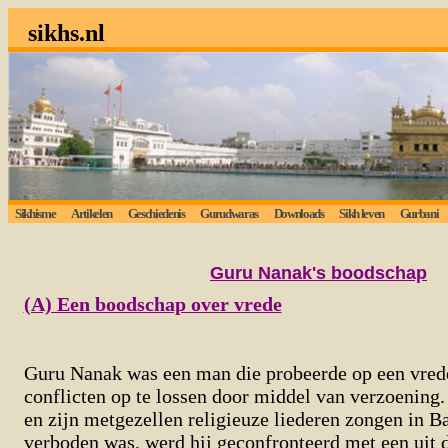
sikhs.nl
Sikhisme
Artikelen
Geschiedenis
Gurudwaras
Downloads
Sikh leven
Gurbani
Guru Nanak's boodschap
(A) Een boodschap over vrede
Guru Nanak was een man die probeerde op een vred
conflicten op te lossen door middel van verzoenin
en zijn metgezellen religieuze liederen zongen in 
verboden was, werd hij geconfronteerd met een uit 