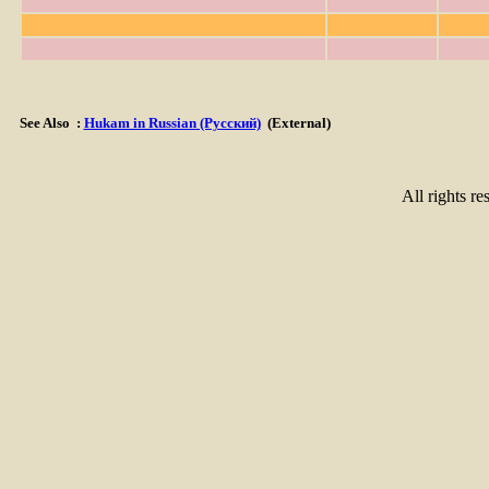
See Also
:
Hukam in Russian (Русский)
(External)
All rights re