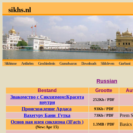
sikhs.nl
Sikhisme
Artikelen
Geschiedenis
Gurudwaras
Downloads
Sikh leven
Gurbani
Russian
Bestand
Grootte
Au
Знакомство с Сикхизмом:Красота
252Kb / PDF
внутри
Происхождение Ардаса
93Kb / PDF
Вахегуру Бани Гутка
Prem S
73Kb / PDF
Основ ная идея cикхизма (3Facts )
Basics 
1.3MB / PDF
(New: Apr 15)