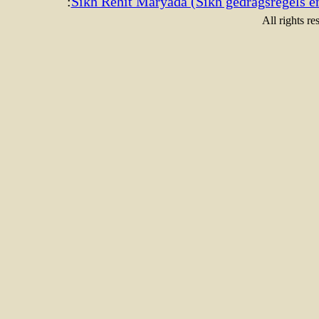
:
Sikh Rehit Maryada (Sikh gedragsregels e
All rights re