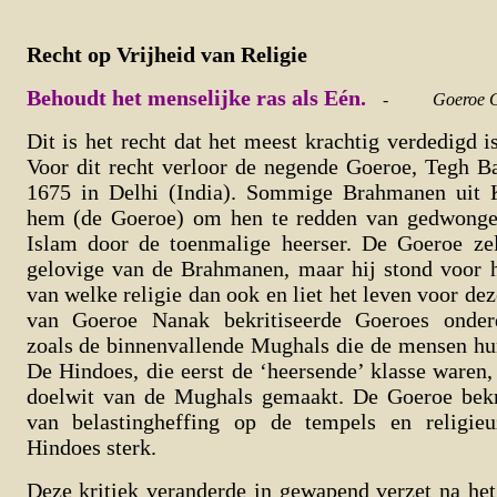
Recht op Vrijheid van Religie
Behoudt het menselijke ras als Eén.
-
Goeroe G
Dit is het recht dat het meest krachtig verdedigd i
Voor dit recht verloor de negende Goeroe, Tegh Ba
1675 in Delhi (India). Sommige Brahmanen uit 
hem (de Goeroe) om hen te redden van gedwongen
Islam door de toenmalige heerser. De Goeroe ze
gelovige van de Brahmanen, maar hij stond voor h
van welke religie dan ook en liet het leven voor dez
van Goeroe Nanak bekritiseerde Goeroes onder
zoals de binnenvallende Mughals die de mensen hu
De Hindoes, die eerst de ‘heersende’ klasse waren,
doelwit van de Mughals gemaakt. De Goeroe bekri
van belastingheffing op de tempels en religieu
Hindoes sterk.
Deze kritiek veranderde in gewapend verzet na he