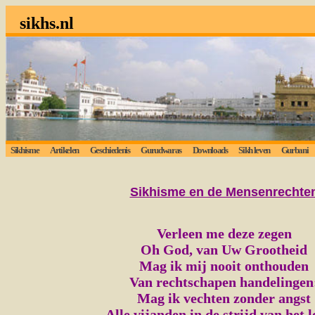
sikhs.nl
Sikhisme
Artikelen
Geschiedenis
Gurudwaras
Downloads
Sikh leven
Gurbani
L
Sikhisme en de Mensenrechte
Verleen me deze zegen
Oh God, van Uw Grootheid
Mag ik mij nooit onthouden
Van rechtschapen handelingen
Mag ik vechten zonder angst
Alle vijanden in de strijd van het l