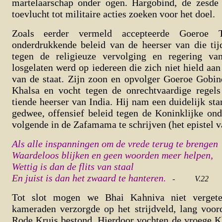
martelaarschap onder ogen. Hargobind, de zesde
toevlucht tot militaire acties zoeken voor het doel.
Zoals eerder vermeld accepteerde Goeroe 
onderdrukkende beleid van de heerser van die tij
tegen de religieuze vervolging en regering van
losgelaten werd op iedereen die zich niet hield aan
van de staat. Zijn zoon en opvolger Goeroe Gobin
Khalsa en vocht tegen de onrechtvaardige regel
tiende heerser van India. Hij nam een duidelijk sta
gedwee, offensief beleid tegen de Koninklijke on
volgende in de Zafamama te schrijven (het epistel 
Als alle inspanningen om de vrede terug te brengen
Waardeloos blijken en geen woorden meer helpen,
Wettig is dan de flits van staal
En juist is dan het zwaard te hanteren.
-
V.22
Tot slot mogen we Bhai Kahniva niet vergete
kameraden verzorgde op het strijdveld, lang voord
Rode Kruis bestond. Hierdoor vochten de vroege K