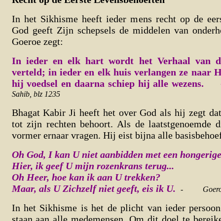
In het Sikhisme heeft ieder mens recht op de eer
God geeft Zijn schepsels de middelen van onderho
Goeroe zegt:
In ieder en elk hart wordt het Verhaal van 
verteld; in ieder en elk huis verlangen ze naar 
hij voedsel en daarna schiep hij alle wezens. 
Sahib, blz 1235
Bhagat Kabir Ji heeft het over God als hij zegt dat
tot zijn rechten behoort. Als de laatstgenoemde di
vormer ernaar vragen. Hij eist bijna alle basisbehoef
Oh God, I kan U niet aanbidden met een hongerig
Hier, ik geef U mijn rozenkrans terug...
Oh Heer, hoe kan ik aan U trekken?
Maar, als U Zichzelf niet geeft, eis ik U.
-
Goero
In het Sikhisme is het de plicht van ieder persoon
staan aan alle medemensen. Om dit doel te bereik