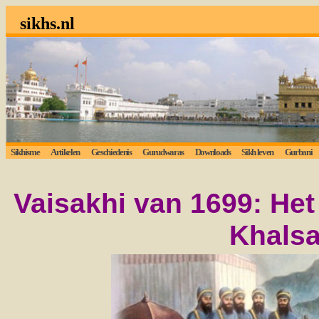
sikhs.nl
Sikhisme
Artikelen
Geschiedenis
Gurudwaras
Downloads
Sikh leven
Gurbani
Vaisakhi van 1699: Het
Khals