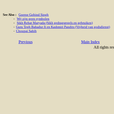
See Also :
Goeroe Gobind Singh
-
Wij zijn geen symbolen
-
Sikh Rehat Maryada (Sikh gedragsregels en gebruiken)
-
Guru Tegh Bahadur Ji en Kashmiri Pandits (Vrijheid van godsdienst)
-
Choupai Sahib
Previous
Main Index
All rights re