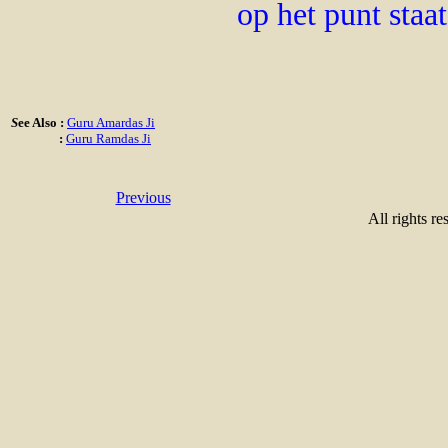
op het punt staa
S
ee Also :
Guru Amardas Ji
:
Guru Ramdas Ji
Previous
All rights re