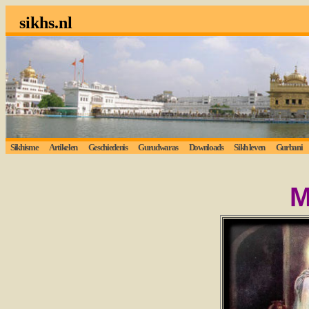
sikhs.nl
Sikhisme
Artikelen
Geschiedenis
Gurudwaras
Downloads
Sikh leven
Gurbani
L
M