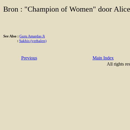
Bron : "Champion of Women" door Alice
S
ee Also :
Guru Amardas Ji
:
Sakhis (verhalen)
Previous
Main Index
All rights re