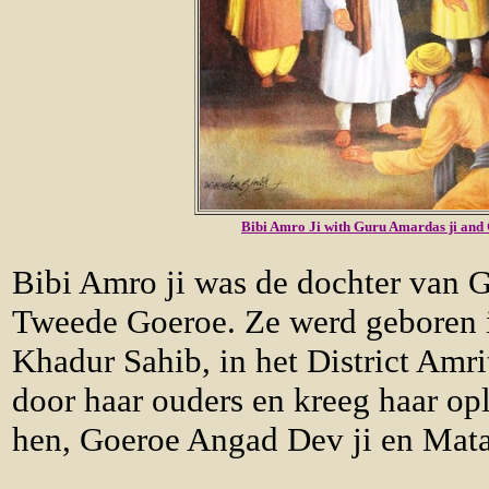
Bibi Amro Ji with G
uru Amardas ji and
Bibi Amro ji was de dochter van 
Tweede Goeroe. Ze werd geboren i
Khadur Sahib, in het District Amr
door haar ouders en kreeg haar opl
hen, Goeroe Angad Dev ji en Mata