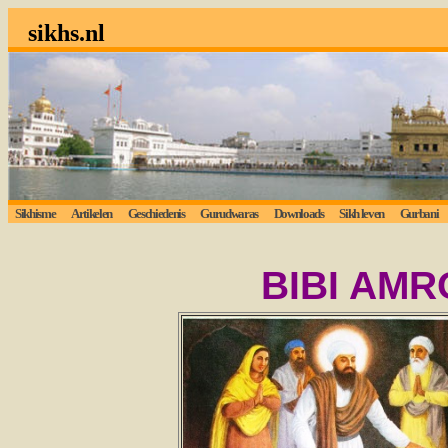
sikhs.nl
Sikhisme
Artikelen
Geschiedenis
Gurudwaras
Downloads
Sikh leven
Gurbani
BIBI AMR