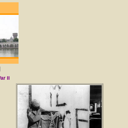
; degene die lief heeft zal God verkrijgen. -
r II