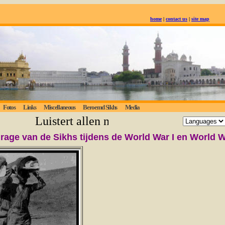
home
|
contact us
|
site map
Fotos
Links
Miscellaneous
Beroemd Sikhs
Media
Luistert allen naar de eeuwige waarheid
drage van de Sikhs tijdens de World War I en World Wa