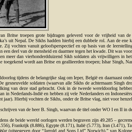
van Britse troepen grote bijdragen geleverd voor de vrijheid van
ka’s uit Nepal. De Sikhs hadden hierbij een dubbele rol. Aan de ene ka
e. Zij vochten vanuit geloofsperspectief en op basis van de leerstel
an een deel van de mensheid en daarmee tegen het kwade. Dit was voor
en meer dan vierhonderdduizend Sikh soldaten als vrijwilligers in he
 die toegekend wordt aan Britse en geallieerden troepen; Ishar Singh,
doorlog tijdens de belangrijke slag om Ieper, België en daarnaast onde
 De gesneuvelde soldaten (waarvan alle Sikhs de achternaam Singh dr
olking van deze stad gebracht. Ook in de tweede wereldoorlog hebben 
an in Nederlands-Indië en hebben zij vele Nederlanders en Indonesiërs
cht jaar). Hierbij vochten de Sikhs, onder de Britse vlag, niet voor hen
schrijven van de heer B. Singh, waarvan de titel onder WO I en II in de 
e tijdens de beide wereld oorlogen werden begraven zijn 49.285 – gecr
56), Frankrijk (8.886), Egypte (8.171), Italië (5.773), Iran (3.471), Ta
 War (uitgegeven door “Jarrold and Sons Ltd” Norwich),” van Kolone