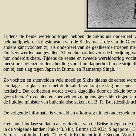
Tijdens de beide wereldoorlogen hebben de Sikhs als onderdeel 
heldhaftigheid en krijgskunsten van de Sikhs, naast die van de Ghor
andere kant vochten zij als onderdeel van de geallieerde troepen me
Duitsers werden aangevallen. Zij vochten aldus voor de bevrijding v
hun onderdrukkers. Tijdens de eerste en tweede wereldoorlog vocht
meest prestigieuze onderscheiding voor hun dapperheid in de strijd
om bij een slag tegen Japan in Birma) en Ramsarup Singh.
Zo vochten en sneuvelden vele moedige Sikhs tijdens de eerste werel
ten dage jaarlijks samen met de lokale bevolking de slag om Ieper.
herdacht. Dat eerbetoon wordt tevens dagelijks door de lokale bev
gevochten. Zo vochten en sneuvelden zij tijdens gevechten tegen Jap
de huidige minister van buitenlandse zaken, dr. B. R. Bot (destijds a
De volgende informatie is vertaald en afkomstig uit het onderzoek en 
Het aantal Indiase soldaten als onderdeel van de Britse troepen di
in de volgende landen: Irak (43.848), Burma (22.932), Singapore (13.5
Verder staat in het boek, “The Sikh Regiment in the Second World