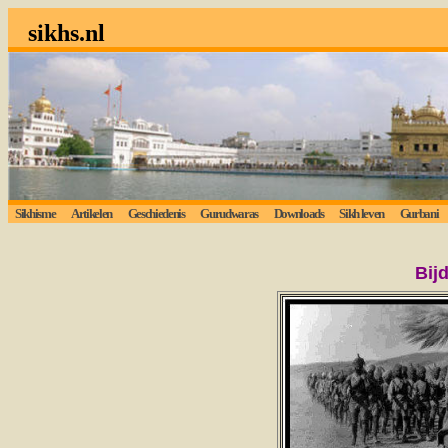
sikhs.nl
Sikhisme
Artikelen
Geschiedenis
Gurudwaras
Downloads
Sikh leven
Gurbani
Bij