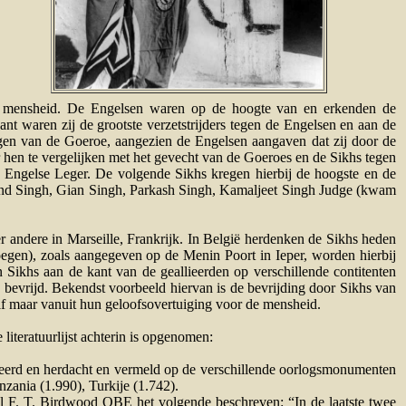
 de mensheid. De Engelsen waren op de hoogte van en erkenden de
nt waren zij de grootste verzetstrijders tegen de Engelsen en aan de
lingen van de Goeroe, aangezien de Engelsen aangaven dat zij door de
 hen te vergelijken met het gevecht van de Goeroes en de Sikhs tegen
t Engelse Leger. De volgende Sikhs kregen hierbij de hoogste en de
 Nand Singh, Gian Singh, Parkash Singh, Kamaljeet Singh Judge (kwam
r andere in Marseille, Frankrijk. In België herdenken de Sikhs heden
oegen), zoals aangegeven op de Menin Poort in Ieper, worden hierbij
Sikhs aan de kant van de geallieerden op verschillende contitenten
 bevrijd. Bekendst voorbeeld hiervan is de bevrijding door Sikhs van
zelf maar vanuit hun geloofsovertuiging voor de mensheid.
literatuurlijst achterin is opgenomen:
emeerd en herdacht en vermeld op de verschillende oorlogsmonumenten
nzania (1.990), Turkije (1.742).
l F. T. Birdwood OBE het volgende beschreven: “In de laatste twee