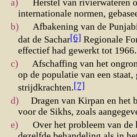
a)
Herstel van rivierwateren o
internationale normen, gebase
b)
Afbakening van de Punjabi
[6]
dat de Sachar
Regionale For
effectief had gewerkt tot 1966.
c)
Afschaffing van het ongron
op de populatie van een staat,
[7]
strijdkrachten.
d)
Dragen van Kirpan en het be
voor de Sikhs, zoals aangegev
e)
Over het probleem van de h
dezelfde behandeling als in h