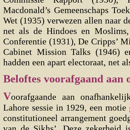
Macdonald’s Gemeenschaps Toeke
Wet (1935) verwezen allen naar de 
net als de Hindoes en Moslims,
Conferentie (1931), De Cripps’ Mi
Cabinet Mission Talks (1946) 
hadden een apart electoraat, net a
Beloftes voorafgaand aan 
V
oorafgaande aan onafhankelij
Lahore sessie in 1929, een motie 
constitutioneel arrangement goe
van de Sikhs’. Deze zekerheid i