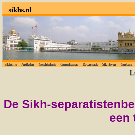
sikhs.nl
Sikhisme
Artikelen
Geschiedenis
Gurudwaras
Downloads
Sikh leven
Gurbani
Luis
De Sikh-separatistenbe
een 