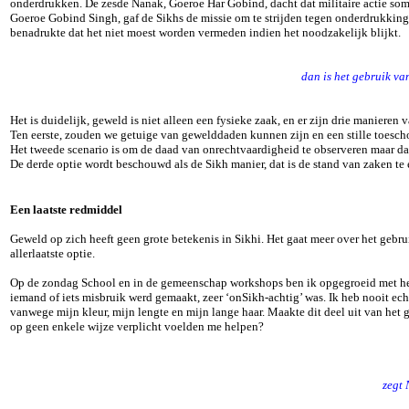
onderdrukken. De zesde Nanak, Goeroe Har Gobind, dacht dat militaire actie so
Goeroe Gobind Singh, gaf de Sikhs de missie om te strijden tegen onderdrukking
benadrukte dat het niet moest worden vermeden indien het noodzakelijk blijkt.
dan is het gebruik va
Het is duidelijk, geweld is niet alleen een fysieke zaak, en er zijn drie manieren
Ten eerste, zouden we getuige van gewelddaden kunnen zijn en een stille toesch
Het tweede scenario is om de daad van onrechtvaardigheid te observeren maar dan
De derde optie wordt beschouwd als de Sikh manier, dat is de stand van zaken te
Een laatste redmiddel
Geweld op zich heeft geen grote betekenis in Sikhi. Het gaat meer over het geb
allerlaatste optie.
Op de zondag School en in de gemeenschap workshops ben ik opgegroeid met het l
iemand of iets misbruik werd gemaakt, zeer ‘onSikh-achtig’ was. Ik heb nooit ec
vanwege mijn kleur, mijn lengte en mijn lange haar. Maakte dit deel uit van het
op geen enkele wijze verplicht voelden me helpen?
zegt 