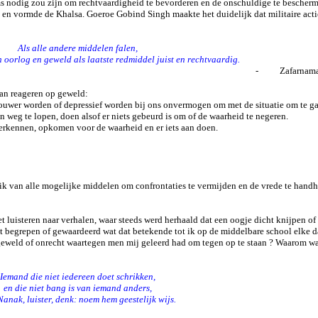
ms nodig zou zijn om rechtvaardigheid te bevorderen en de onschuldige te bescher
 en vormde de Khalsa. Goeroe Gobind Singh maakte het duidelijk dat militaire act
Als alle andere middelen falen,
n oorlog en geweld als laatste redmiddel juist en rechtvaardig.
-
Zafarnama
 van reageren op geweld:
ouwer worden of depressief worden bij ons onvermogen om met de situatie om te g
 weg te lopen, doen alsof er niets gebeurd is om of de waarheid te negeren.
 erkennen, opkomen voor de waarheid en er iets aan doen.
ruik van alle mogelijke middelen om confrontaties te vermijden en de vrede te han
uisteren naar verhalen, waar steeds werd herhaald dat een oogje dicht knijpen of
ht begrepen of gewaardeerd wat dat betekende tot ik op de middelbare school elke d
 geweld of onrecht waartegen men mij geleerd had om tegen op te staan
? Waarom wa
Iemand die niet iedereen doet schrikken,
en die niet bang is van iemand anders,
Nanak, luister, denk: noem hem geestelijk wijs.