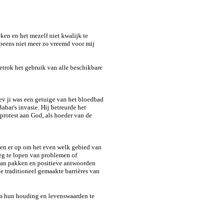
en en het mezelf niet kwalijk te
opeens niet meer zo vreemd voor mij
etrok het gebruik van alle beschikbare
ev ji was een getuige van het bloedbad
abar's invasie. Hij betreurde het
 protest aan God, als hoeder van de
dien er op om het even welk gebied van
weg te lopen van problemen of
 aan pakken en positieve antwoorden
e traditioneel gemaakte barrières van
m hun houding en levenswaarden te