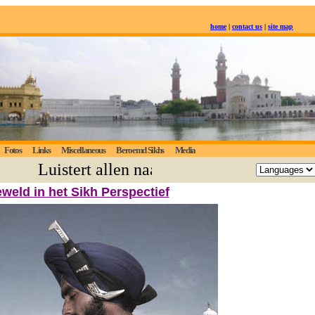
home
|
contact us
|
site map
Fotos
Links
Miscellaneous
Beroemd Sikhs
Media
Luistert allen naar de eeuwige waarheid; 
weld in het Sikh Perspectief