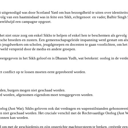
at uitgenodigd was door Scotland Yard om hun bezorgdheid te uiten over identiteit
gevolg van een haatmisdaad was in feite een Sikh, echtgenoot en vader, Balbir Sing
wereldwijd een campagne opgezet.
 het niet onze zorg om enkel Sikhs te helpen of enkel hen te beschermen als gevolg
sche broeders en zusters. Een gemeenschapsgeleide inspanning werd gestart om als v
an jeugdwerkers om scholen, jeugdgroepen en docenten te gaan voorlichten, om het 
eweld verspreid door de media en andere groepen.
eergegeven in het Sikh geloof en is Dharam Yudh, wat betekent: oorlog in de verde
et conflict op te lossen moeten eerst geprobeerd worden.
rden, burgers mogen niet geschaad worden.
erd worden, afgenomen eigendom moet teruggegeven worden.
 Oorlog (Just War). Sikhs geloven ook dat verdragen en wapenstilstanden gehonore
niet geschaad worden. Het cruciale verschil met de Rechtvaardige Oorlog (Just War
ewonnen kan worden.
d om met de geschiedenis en zijn opgerichte machtssysteem te breken, creëerde ee