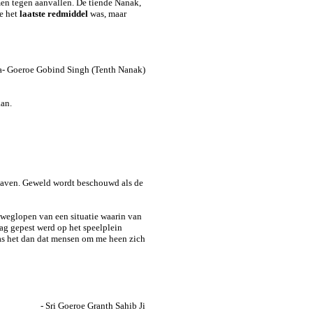
men tegen aanvallen. De tiende Nanak,
ie het
laatste redmiddel
was, maar
- Goeroe Gobind Singh (Tenth Nanak)
aan.
dhaven. Geweld wordt beschouwd als de
 weglopen van een situatie waarin van
ag gepest werd op het speelplein
s het dan dat mensen om me heen zich
- Sri Goeroe Granth Sahib Ji