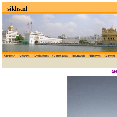
sikhs.nl
Sikhisme
Artikelen
Geschiedenis
Gurudwaras
Downloads
Sikh leven
Gurbani
Ge