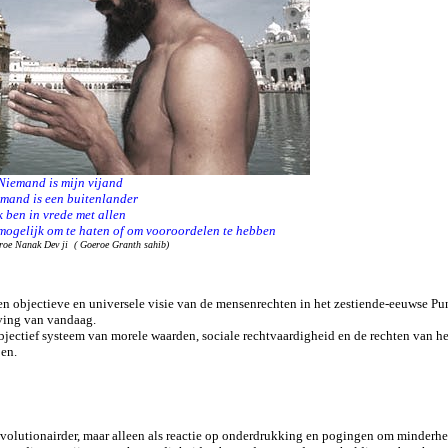
Niemand is mijn vijand
mand is een buitenlander
k ben in vrede met allen
mogelijk om te haten of om vooroordelen te hebben
roe Nanak Dev ji ( Goeroe Granth sahib)
een objectieve en universele visie van de mensenrechten in het zestiende-eeuwse Pun
eving van vandaag.
ctief systeem van morele waarden, sociale rechtvaardigheid en de rechten van het 
oen.
evolutionairder, maar alleen als reactie op onderdrukking en pogingen om minderhed