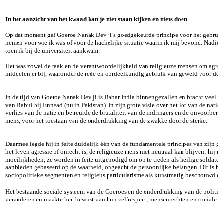
In het aanzicht van het kwaad kan je niet staan kijken en niets doen
Op dat moment gaf Goeroe Nanak Dev ji’s goedgekeurde principe voor het gebrui
nemen voor wie ik was of voor de hachelijke situatie waarin ik mij bevond. Nadie
toen ik bij de universiteit aankwam.
Het was zowel de taak en de verantwoordelijkheid van religieuze mensen om agres
middelen er bij, waaronder de rede en oordeelkundig gebruik van geweld voor d
In de tijd van Goeroe Nanak Dev ji is Babar India binnengevallen en bracht veel
van Babul bij Ennead (nu in Pakistan). In zijn grote visie over het lot van de na
verlies van de natie en betreurde de brutaliteit van de indringers en de onvoorb
mens, voor het toestaan
van de onderdrukking van de zwakke door de sterke.
Daarmee legde hij in feite duidelijk één van de fundamentele principes van zijn
het leven agressie of onrecht is, de religieuze mens niet neutraal kan blijven; 
moeilijkheden, ze worden in feite uitgenodigd om op te treden als heilige solda
aanbieden gebaseerd op de waarheid, ongeacht de persoonlijke belangen. Dit is h
sociopolitieke segmenten en religieus particularisme als kunstmatig beschouwd e
Het bestaande sociale systeem van de Goeroes en de onderdrukking van de politi
veranderen en maakte hen bewust van hun zelfrespect, mensenrechten en sociale