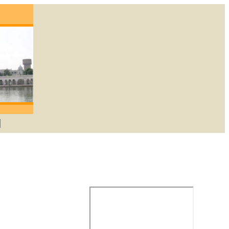
degene die lief heeft zal God verkrijgen. -Gu