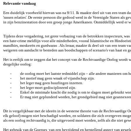
Relevantie vandaag
Een duidelijk voorbeeld hiervan was na 9/11. Ik maakte deel uit van een team d
'rassen relaties'. De eerste persoon die gedood werd in de Verenigde Staten als 
in zijn benzinestation door een groep jonge Amerikanen. Onmiddellijk werd er 
Tijdens deze vergadering, tot grote verbazing van de betrokken inspecteurs, was
een hate-crime meldlijn voor alle minderheden, vooral Islamitische en Hindoeïsti
mandhirs, moskeeën en gurdwaras . Als leraar, maakte ik deel uit van een team v
weigeren om aandacht te besteden aan boodschappen of scenario's van haat en g
Het is eerlijk om te zeggen dat het concept van de Rechtvaardige Oorlog wordt w
dergelijke oorlog:
-
de oorlog moet het laatste redmiddel zijn – alle andere manieren om h
-
het motief mag geen wraak of vijandschap zijn.
-
het leger mag geen huurlingen inzetten.
-
het leger moet gedisciplineerd zijn.
-
Enkel de minimale kracht die nodig is om te slagen moet gebruikt wo
-
Er mag niet geplunderd worden, het grondgebied mag niet geannexe
Dit is vergelijkbaar met de ideeën in de westerse theorie van de Rechtvaardige
elk geloof) mogen niet beschadigd worden, en soldaten die zich overgeven mogen 
als een oorlog rechtvaardig is, die uitgevoerd moet worden, zelfs als die niet g
Het gebruik van de Goeroes van een bevrijdend en herstellend aspect van gewel