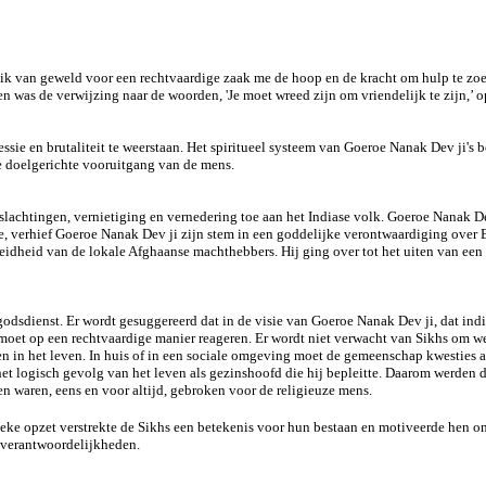
k van geweld voor een rechtvaardige zaak me de hoop en de kracht om hulp te zoek
n was de verwijzing naar de woorden, 'Je moet wreed zijn om vriendelijk te zijn,’ 
sie en brutaliteit te weerstaan
. Het spiritueel systeem van Goeroe Nanak Dev ji's b
e doelgerichte vooruitgang van de mens.
 slachtingen, vernietiging en vernedering toe aan het Indiase volk. Goeroe Nanak D
tie, verhief Goeroe Nanak Dev ji zijn stem in een goddelijke verontwaardiging over B
ereidheid van de lokale Afghaanse machthebbers. Hij ging over tot het uiten van een
 godsdienst. Er wordt gesuggereerd dat in de visie van Goeroe Nanak Dev ji, dat in
hij moet op een rechtvaardige manier reageren. Er wordt niet verwacht van Sikhs om 
ten in het leven. In huis of in een sociale omgeving moet de gemeenschap kwesties
et logisch gevolg van het leven als gezinshoofd die hij bepleitte. Daarom werden d
n waren, eens en voor altijd, gebroken voor de religieuze mens.
eke opzet verstrekte de Sikhs een betekenis voor hun bestaan
en motiveerde hen o
 verantwoordelijkheden.