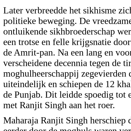
Later verbreedde het sikhisme zich
politieke beweging. De vreedzame 
ontluikende sikhbroederschap wer
een trotse en felle krijgsnatie do
de Amrit-pan. Na een lang en voo
verscheidene decennia tegen de ti
moghulheerschappij zegevierden d
uiteindelijk en schiepen de 12 k
de Punjab. Dit leidde spoedig tot 
met Ranjit Singh aan het roer.
Maharaja Ranjit Singh herschiep 
eerder door de moghuls waren vern