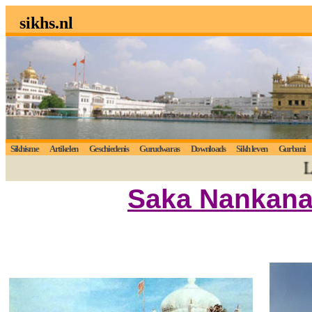
sikhs.nl
Sikhisme
Artikelen
Geschiedenis
Gurudwaras
Downloads
Sikh leven
Gurbani
Luis
Saka Nankana