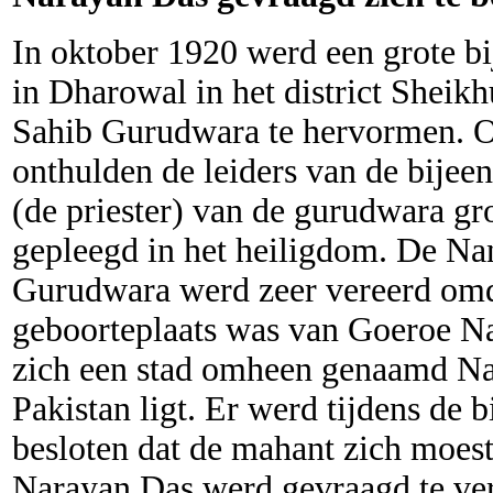
In oktober 1920 werd een grote 
in Dharowal in het district Shei
Sahib Gurudwara te hervormen. O
onthulden de leiders van de bije
(de priester) van de gurudwara g
gepleegd in het heiligdom. De N
Gurudwara werd zeer vereerd omd
geboorteplaats was van Goeroe N
zich een stad omheen genaamd Na
Pakistan ligt. Er werd tijdens de
besloten dat de mahant zich moes
Narayan Das werd gevraagd te ver