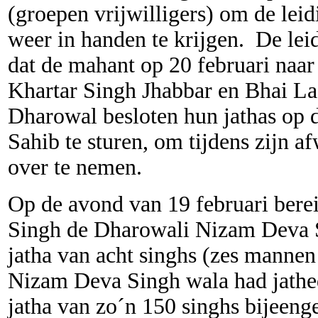
(groepen vrijwilligers) om de lei
weer in handen te krijgen. De le
dat de mahant op 20 februari naa
Khartar Singh Jhabbar en Bhai L
Dharowal besloten hun jathas op 
Sahib te sturen, om tijdens zijn a
over te nemen.
Op de avond van 19 februari ber
Singh de Dharowali Nizam Deva S
jatha van acht singhs (zes mannen
Nizam Deva Singh wala had jathed
jatha van zo´n 150 singhs bijeeng