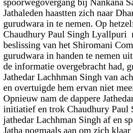
spoorwegovergang bij Nankana Sa
Jathaleden haastten zich naar Dh
gurudwara in te nemen. Op hetze
Chaudhury Paul Singh Lyallpuri m
beslissing van het Shiromani Co
gurudwara in handen te nemen uit t
de informatie overgebracht had, 
Jathedar Lachhman Singh van acht
en overtuigde hem ervan niet meer
Opnieuw nam de dappere Jathedar
initiatief en trok Chaudhury Paul
jathedar Lachhman Singh af en s
Jatha nogmaals aan om zich klaar