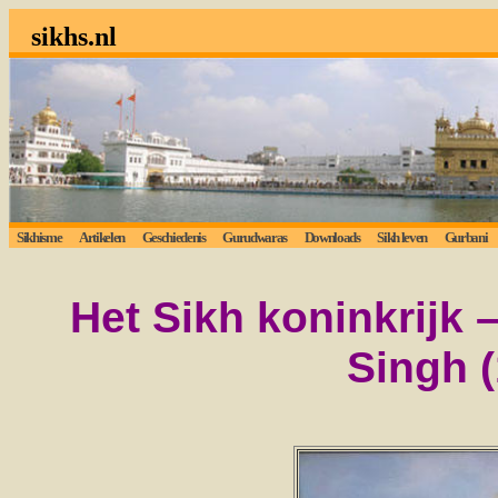
sikhs.nl
Sikhisme
Artikelen
Geschiedenis
Gurudwaras
Downloads
Sikh leven
Gurbani
Het Sikh koninkrijk 
Singh (