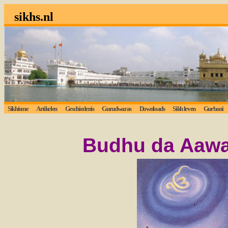
sikhs.nl
Sikhisme
Artikelen
Geschiedenis
Gurudwaras
Downloads
Sikh leven
Gurbani
Budhu da Aawa