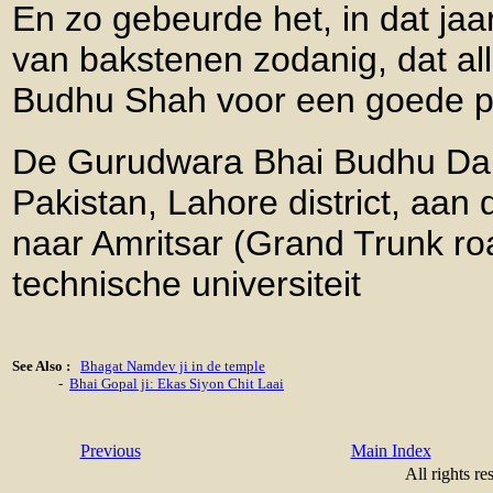
En zo gebeurde het, in dat jaa
van bakstenen zodanig, dat al
Budhu Shah voor een goede pr
De Gurudwara Bhai Budhu Da 
Pakistan, Lahore district, aa
naar Amritsar (Grand Trunk ro
technische universiteit
See Also :
Bhagat Namdev ji in de temple
-
Bhai Gopal ji: Ekas Siyon Chit Laai
Previous
Main Index
All rights re