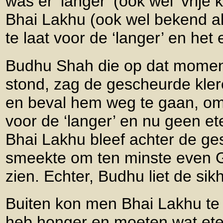
was er ‘langer’ (ook wel ‘vrij
Bhai Lakhu (ook wel bekend a
te laat voor de ‘langer’ en het
Budhu Shah die op dat momen
stond, zag de gescheurde kle
en beval hem weg te gaan, omd
voor de ‘langer’ en nu geen et
Bhai Lakhu bleef achter de ge
smeekte om ten minste even G
zien. Echter, Budhu liet de sik
Buiten kon men Bhai Lakhu te 
heb honger en moeten wat eten