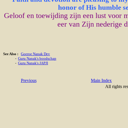
honor of His humble ser
Geloof en toewijding zijn een lust voor
eer van Zijn nederige di
See Also :
Goeroe Nanak Dev
-
Guru Nanak's boodschap
-
Guru Nanak's JAPJI
Previous
Main Index
All rights re