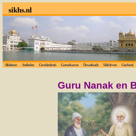
sikhs.nl
Sikhisme
Artikelen
Geschiedenis
Gurudwaras
Downloads
Sikh leven
Gurbani
Guru Nanak en B