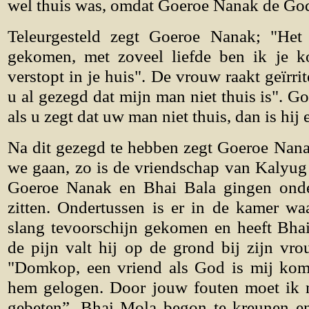
wel thuis was, omdat Goeroe Nanak de Godd
Teleurgesteld zegt Goeroe Nanak; "Het
gekomen, met zoveel liefde ben ik je k
verstopt in je huis". De vrouw raakt geïrri
u al gezegd dat mijn man niet thuis is". Go
als u zegt dat uw man niet thuis, dan is hij 
Na dit gezegd te hebben zegt Goeroe Nana
we gaan, zo is de vriendschap van Kalyug (l
Goeroe Nanak en Bhai Bala gingen ond
zitten. Ondertussen is er in de kamer wa
slang tevoorschijn gekomen en heeft Bha
de pijn valt hij op de grond bij zijn vr
"Domkop, een vriend als God is mij kom
hem gelogen. Door jouw fouten moet ik n
gebeten”. Bhai Mola begon te kreunen en