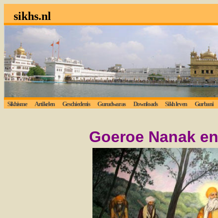
sikhs.nl
Sikhisme
Artikelen
Geschiedenis
Gurudwaras
Downloads
Sikh leven
Gurbani
Goeroe
Nanak en