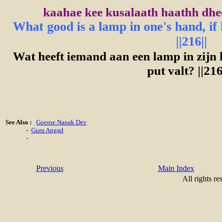
kaahae kee kusalaath haathh dhee
What good is a lamp in one's hand, if he
||216||
Wat heeft iemand aan een lamp in zijn h
put valt? ||216
See Also :
Goeroe Nanak Dev
-
Guru Angad
-
Previous
Main Index
All rights re