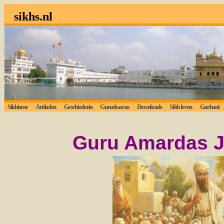
sikhs.nl
Sikhisme
Artikelen
Geschiedenis
Gurudwaras
Downloads
Sikh leven
Gurbani
Guru Amardas Ji