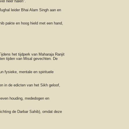
vel neer halen".
Mughal leider Bhai Alam Singh aan en
hib pakte en hoog hield met een hand,
jdens het tijdperk van Maharaja Ranjit
ten tijden van Misal gevechten. De
n fysieke, mentale en spirituele
en in de edicten van het Sikh geloof,
ten leven houding, mededogen en
richting de Darbar Sahib), omdat deze