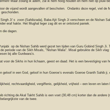
chermen! Maar zolang ik adem, zal ik hem hoog houden en hem niet op jouw be
 door de vijand wordt aangevallen of beschoten. Ondanks deze regel, viel de 
l geschonden.
 Singh Ji' s zoon (Sahibzada), Baba Ajit Singh Ji verscheen en de Nishan Sa
eider eraf hakte. Het Mughal leger zag dit en er ontstond paniek.
in die dagen.
unjabi op de Nishan Sahib werd gezet ten tijden van Guru Gobind Singh Ji. Ti
de periode van de Sikh Misals, "Nishan Walia". Misal gebruikte de Sikh vlag 
esen bij alle Gurdwara’s.
at voor de Sikhs in hun lichaam, geest en daad. Het is een bevestiging van hu
un geloof in een God, geloof in hun Goeroe’s evenals Goeroe Granth Sahib ji, 
lijkheid, rechtvaardigheid, vergiffenis, gelijkheid, vrijheid – een leven en la
ib richting de Akal Takht Sahib is een voet (30,48 cm) korter dan de andere (
 belangrijkste van de twee.