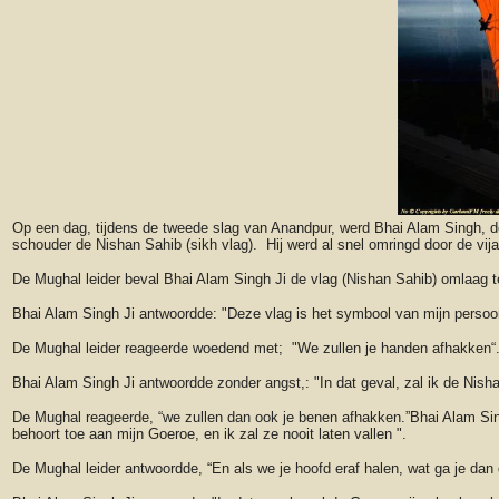
Op een dag, tijdens de tweede slag van Anandpur, werd Bhai Alam Singh, 
schouder de Nishan Sahib (sikh vlag). Hij werd al snel omringd door de vija
De Mughal leider beval Bhai Alam Singh Ji de vlag (Nishan Sahib) omlaag 
Bhai Alam Singh Ji antwoordde: "Deze vlag is het symbool van mijn persoonl
De Mughal leider reageerde woedend met; "We zullen je handen afhakken“
Bhai Alam Singh Ji antwoordde zonder angst,: "In dat geval, zal ik de Ni
De Mughal reageerde, “we zullen dan ook je benen afhakken.”Bhai Alam Sin
behoort toe aan mijn Goeroe, en ik zal ze nooit laten vallen ".
De Mughal leider antwoordde, “En als we je hoofd eraf halen, wat ga je dan