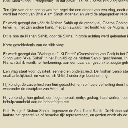
Bhai Alam Singh Ji reageerde; "In dat geval , zal de Goeroe zijn vlag bes
Ten tijde van deze oorlog was het regel dat een drager van een vlag, nooit
werd het hoofd van Bhai Alam Singh afgehakt en werd de afgesproken rege
Er wordt gezegd dat vóór de Nishan Sahib op de grond viel, Goeroe Gobind
terwijl hij met zijn andere hand, met zijn zwaard, het hoofd van de Mughal l
Dit is hoe de Nishan Sahib, door de Sikhs, in grote achting werd gehouden 
Korte geschiedenis van de sikh vlag:
Er wordt gezegd dat "Waheguru Ji Ki Fateh" (Overwinning van God) in het P
Singh werd "Akal Sahai" in het Punjabi op de Nishan Sahib geschreven. In 
Nishan Sahib wordt, ter herkenning, aan een paal van geschikte hoogte geh
Een vlag staat voor loyaliteit, eenheid en onderscheid. De Nishan Sahib sta
onafhankelijkheid, en van de EENHEID onder zijn bescherming.
Hij kondigt de zuiverheid van hun gedachten en spirituele verheffing door h
waaronder de discipline van Amrit, af.
Hij verkondigt hun geloof, een hoge moraal, eerlijk gedrag, hard werken, eer
behulpzaamheid aan de behoeftigen etc.
Feit: Er zijn 2 Nishan Sahibs tegenover de Akal Takht Sahib. De Nishan sah
laatste het geestelijke of hemelse rijk representeert, en gezien wordt als de