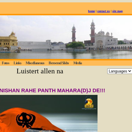
home
|
contact us
|
site map
Fotos
Links
Miscellaneous
Beroemd Sikhs
Media
Luistert allen naar de eeuwige waarheid; 
NISHAN RAHE PANTH MAHARA(D)J DE!!!