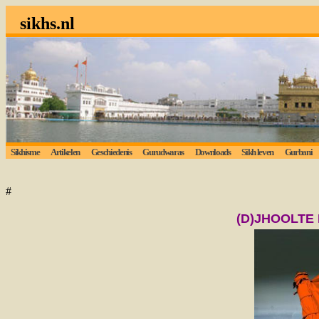
sikhs.nl
Sikhisme
Artikelen
Geschiedenis
Gurudwaras
Downloads
Sikh leven
Gurbani
#
(D)JHOOLTE 