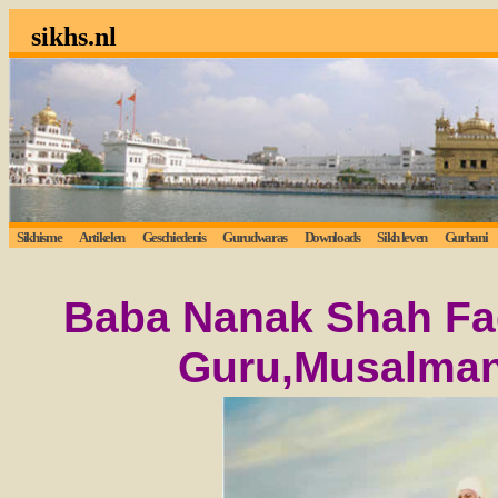
sikhs.nl
Sikhisme
Artikelen
Geschiedenis
Gurudwaras
Downloads
Sikh leven
Gurbani
Baba Nanak Shah Faq
Guru,Musalman