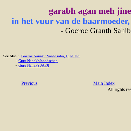
garabh agan meh jine
in het vuur van de baarmoeder, 
- Goeroe Granth Sahib
See Also :
Goeroe Nanak : Vasde raho, Ujad Jao
-
Guru Nanak's boodschap
-
Guru Nanak's JAPJI
Previous
Main Index
All rights re