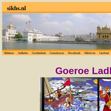
sikhs.nl
Sikhisme
Artikelen
Geschiedenis
Gurudwaras
Downloads
Sikh leven
Gurbani
L
Goeroe Lad