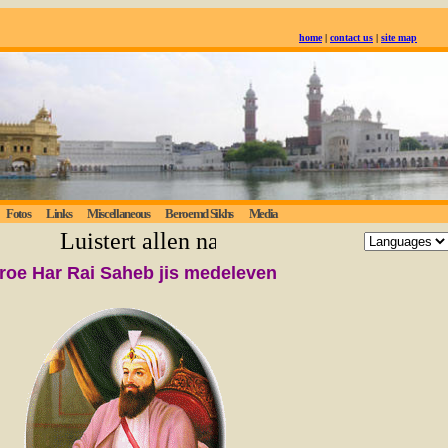
home
|
contact us
|
site map
Fotos
Links
Miscellaneous
Beroemd Sikhs
Media
Luistert allen naar de eeuwige waarheid;
roe
Har Rai Saheb jis medeleven