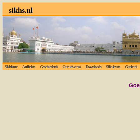
sikhs.nl
Sikhisme
Artikelen
Geschiedenis
Gurudwaras
Downloads
Sikh leven
Gurbani
Goe