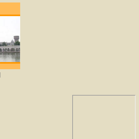
 degene die lief heeft zal God verkrijgen. -G