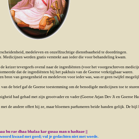
bescheidenheid, medeleven en onzelfzuchtige dienstbaarheid te doordringen.
n. Medicijnen werden gratis verstrekt aan ieder die voor behandeling kwam.
 de keizer tevergeefs overal naar de ingrediënten (voor het voorgeschreven medicij
nformeerde dat de ingrediënten bij het pakhuis van de Goeroe verkrijgbaar waren.
en bron van genegenheid en medeleven voor ieder was, was er geen twijfel mogelijk
gst van de brief gaf de Goeroe toestemming om de benodigde medicijnen toe te sturen
gheid had gehad met zijn grootvader en vader (Goeroe Arjan Dev Ji en Goeroe Har
et de andere offert hij ze, maar bloemen parfumeren beide handen gelijk. De bijl
aa bu rae dhaa bhalaa kar gusaa man n hadtaae ||
woord kwaad met goed; vul je gedachten niet met woede.