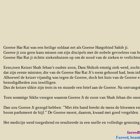
Goeroe Har Rai was een heilige soldaat net als Goeroe Hargobind Sahib ji.
Goeroe ji zou geen kans missen om zijn discipels met de nobele gevoelens van 
Goeroe Har Rai ji richtte ziekenhuizen op om de nood van de zieken te verlichte
Eens,toen Keizer Shah Jehan’s oudste zoon, Dara Shikoh ernstig ziek werd, zocht
dat zijn eerste minister, die van de Goeroe Har Rai Ji’s roem gehoord had, hem i
Alhoewel de keizer vijandig was tegen de Goeroe, doch het huis van de Goeroe e
benodigdheden zou inwilligen.
Dus de keizer slikte zijn trots in en stuurde een brief aan de Goeroe. Na ontvan
Toen sommige Sikhs vroegen waarom Goeroe Ji de zoon van Shah Jehan die oneni
Dan zou Goeroe Ji gezegd hebben: ”Met één hand breekt de mens de bloemen en m
boom parfumeert de bijl.” De Goeroe moest, daarom, kwaad met goed vergelden.
Het medicijn werd toegediend en resulteerde in een snelle en volledige genezing
fareedh
Fareed, beant