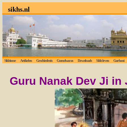
sikhs.nl
Sikhisme
Artikelen
Geschiedenis
Gurudwaras
Downloads
Sikh leven
Gurbani
Guru Nanak Dev Ji in 