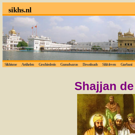
sikhs.nl
Sikhisme
Artikelen
Geschiedenis
Gurudwaras
Downloads
Sikh leven
Gurbani
Shajjan de