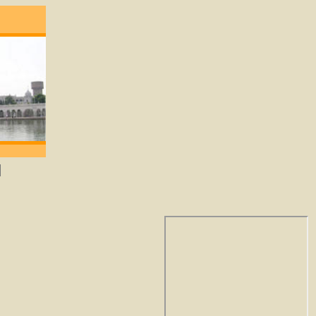
degene die lief heeft zal God verkrijgen. -Gu