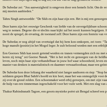
De Subedar zei: “Jou aanwezigheid is omgeven door een hemels licht. Om de een 
mij moeten aanbieden.”
Tahru Singh antwoordde: “De Sikh en zijn haar zijn een. Het is mij een genoegen
Deze haren zijn het eeuwige Geschenk van liefde van de onvergelijkbare sch
oon
weg te nemen. Degene die er slechts naar kijkt zal het nooit kunnen begrijpen. He
nooit de spiegel, de ervaring, de toestand zelf. Deze haren zijn een fontein van v
De Subedar, er nog altijd van overtuigd dat hij hem kon omkopen, zei toen: “Ta
hoge mansib (positie) in het Mogol leger. Je zult beloond worden met een erfelijke
Een Goeroes Sikh kan nooit getemd worden en tranen vermengden zich nu met e
keren zij terug” zei Goeroe Nanak. “Het is het recht en genoegen van de heldha
leven, noch mijn haar zijn verhandelbaar in jouw hof waar schoonheid, leven 
manier van denken is materialistisch en daarmee verwaarloosbaar, maar een geïnteg
De Subedar kon deze lofzang der waarheid niet langer aanhoren en riep: “Stop he
soldaten grepen Bhai Sahib's hoofd en kin beet, maar het was onmogelijk voor de
zij over de grond rolden. Een schoenmaker werd erbij geroepen, om met zijn vaar
de hulp van een timmerman ingeschakeld voor het vuile werk. Met een slag van zijn
Thakur Rabindranath Tagore, een groots mystieke poëet uit Bengal schreef een pr