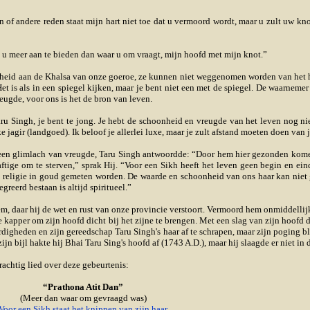
of andere reden staat mijn hart niet toe dat u vermoord wordt, maar u zult uw kn
 u meer aan te bieden dan waar u om vraagt, mijn hoofd met mijn knot.”
heid aan de Khalsa van onze goeroe, ze kunnen niet weggenomen worden van het h
t is als in een spiegel kijken, maar je bent niet een met de spiegel. De waarnemer i
reugde, voor ons is het de bron van leven.
ru Singh, je bent te jong. Je hebt de schoonheid en vreugde van het leven nog ni
 jagir (landgoed). Ik beloof je allerlei luxe, maar je zult afstand moeten doen van j
en glimlach van vreugde, Taru Singh antwoordde: “Door hem hier gezonden komen
ftige om te sterven,” sprak Hij. “Voor een Sikh heeft het leven geen begin en ei
en religie in goud gemeten worden. De waarde en schoonheid van ons haar kan nie
reerd bestaan is altijd spiritueel.”
m, daar hij de wet en rust van onze provincie verstoort. Vermoord hem onmiddellijk
 kapper om zijn hoofd dicht bij het zijne te brengen. Met een slag van zijn hoofd
digheden en zijn gereedschap Taru Singh's haar af te schrapen, maar zijn poging b
 bijl hakte hij Bhai Taru Sing's hoofd af (1743 A.D.), maar hij slaagde er niet in d
achtig lied over deze gebeurtenis:
“Prathona Atit Dan”
(Meer dan waar om gevraagd was)
Voor een Sikh staat het knippen van zijn haar