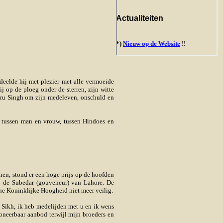
deelde hij met plezier met alle vermoeide
 op de ploeg onder de sterren, zijn witte
 Taru Singh om zijn medeleven, onschuld en
k tussen man en vrouw, tussen Hindoes en
nen, stond er een hoge prijs op de hoofden
ij de Subedar (gouveneur) van Lahore. De
ne Koninklijke Hoogheid niet meer veilig.
 Sikh, ik heb medelijden met u en ik wens
oneerbaar aanbod terwijl mijn broeders en