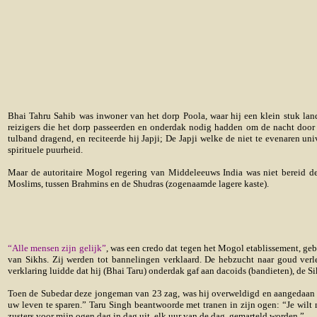
Bhai Tahru Sahib was inwoner van het dorp Poola, waar hij een klein stuk lan
reizigers die het dorp passeerden en onderdak nodig hadden om de nacht door t
tulband dragend, en reciteerde hij Japji; De Japji welke de niet te evenaren u
spirituele puurheid.
Maar de autoritaire Mogol regering van Middeleeuws India was niet bereid de
Moslims, tussen Brahmins en de Shudras (zogenaamde lagere kaste).
“Alle mensen zijn gelijk”
,
was een credo dat tegen het Mogol etablissement, geb
van Sikhs. Zij werden tot bannelingen verklaard. De hebzucht naar goud ver
verklaring luidde dat hij (Bhai Taru) onderdak gaf aan dacoids (bandieten), d
Toen de Subedar deze jongeman van 23 zag, was hij overweldigd en aangedaan do
uw leven te sparen.” Taru Singh beantwoorde met tranen in zijn ogen: “Je wil
zusters voor mijn ogen dag in dag uit, elk uur van de dag, gemarteld worden.”