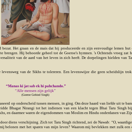
d bezat. Het graan en de mais dat hij produceerde en zijn eenvoudige lemen hut 
e brengen. Hij behoorde geheel tot de Goeroe's hymnen. 's Ochtends vroeg zat hij
niversaliteit van de aard van het leven in zich heeft. De dorpelingen hielden van
 levensweg van de Sikhs te tolereren. Een levenswijze die geen scheidslijn tro
“Manas ki jat sab ek hi pahchando.”
“Alle mensen zijn gelijk”
(Goeroe Gobind Singh)
aseerd op onderscheid tussen mensen, in ging. Om deze haard van liefde uit te ban
leidde Bhagat Nirangi tot het indienen van een klacht tegen Bhai Taru Singh b
e Sikhs, en daarmee waren de eigendommen van Moslim en Hindu onderdanen van Zij
or diens verschijning. Zich tot Taru Singh richtend, zei de Nawab: “O, waardige
t mij belonen met het sparen van mijn leven? Waarom mij bevlekken met zulk een 