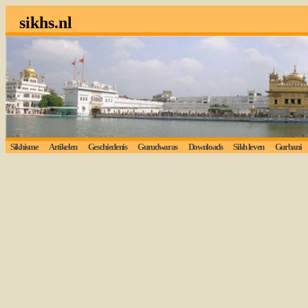
sikhs.nl
Sikhisme
Artikelen
Geschiedenis
Gurudwaras
Downloads
Sikh leven
Gurbani