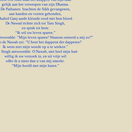
gelijk aan het verwerpen van zijn Dharma.
De Pathanen brachten de Sikh gevangenen,
aan handen en voeten gebonden,
hahid Ganj aarde kleurde rood met hun bloed.
De Nawad richtte zich tot Taru Singh,
en sprak tot hem:
“Ik wil uw leven sparen.”
twoordde: “Mijn leven sparen! Waarom onteerd u mij zo?”
 de Nawab zei: “U bent het dapperst der dapperen?
Ik wens niet mijn woede op u te wreken.”
 Singh antwoordde: O Nawab, met heel mijn hart
willig ik uw verzoek in, en uit vrije wil
offer ik u meer dan u van mij smeekt:
“Mijn hoofd met mijn haren.”