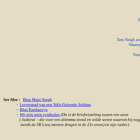
S
Taru Singh an
Waarop
Taru
See Also :
Bhai Mani Singh
-
Levenspad van een Sikh-Geleerde Soldaat
-
Bhai Kanhaeeya
-
Wij zijn geen symbolen
(Dit is de briefwisseling tussen een zoon
( Jaskirat - die voor een dilemma stond en wilde weten waarom hij nog
steeds de 5K’s zou moeten dragen in de 21e eeuw) en zijn vader.)