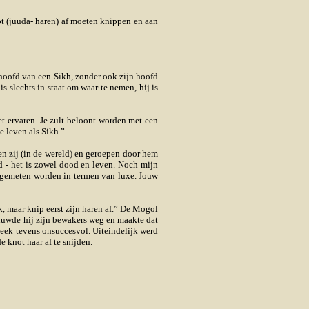
ot (juuda- haren) af moeten knippen en aan
oofd van een Sikh, zonder ook zijn hoofd
s slechts in staat om waar te nemen, hij is
et ervaren. Je zult beloont worden met een
e leven als Sikh.”
 zij (in de wereld) en geroepen door hem
nd - het is zowel dood en leven. Noch mijn
t gemeten worden in termen van luxe. Jouw
, maar knip eerst zijn haren af.” De Mogol
 duwde hij zijn bewakers weg en maakte dat
leek tevens onsuccesvol. Uiteindelijk werd
e knot haar af te snijden.