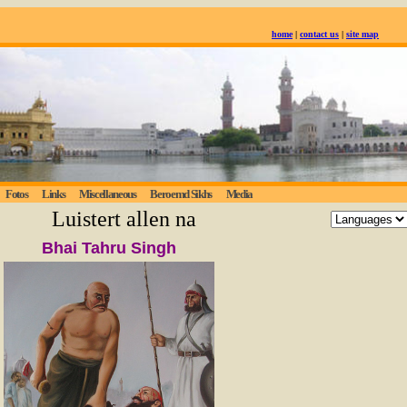
home
|
contact us
|
site map
Fotos
Links
Miscellaneous
Beroemd Sikhs
Media
Luistert allen naar de eeuwige waarheid; 
Bhai Tahru Singh