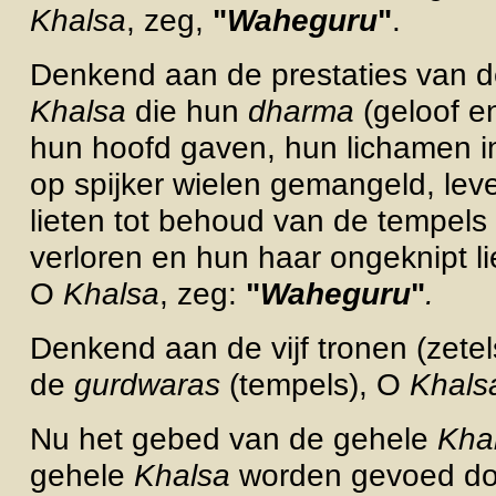
Khalsa
, zeg,
"
Waheguru
"
.
Denkend aan de prestaties van 
Khalsa
die hun
dharma
(geloof en
hun hoofd gaven, hun lichamen i
op spijker wielen gemangeld, le
lieten tot behoud van de tempels 
verloren en hun haar ongeknipt li
O
Khalsa
, zeg:
"
Waheguru
"
.
Denkend aan de vijf tronen (zetels
de
gurdwaras
(tempels), O
Khals
Nu het gebed van de gehele
Kha
gehele
Khalsa
worden gevoed d