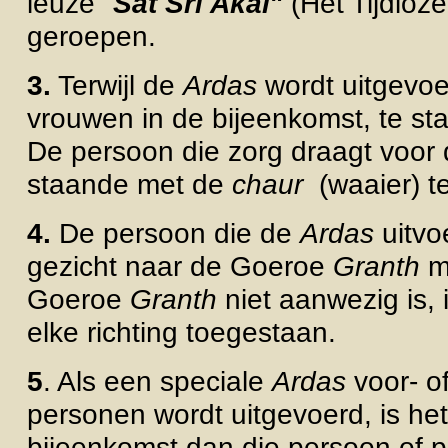
leuze "
Sat Sri Akal
"
(Het Tijdloz
geroepen.
3.
Terwijl de
Ardas
wordt uitgevo
vrouwen in de bijeenkomst, te 
De persoon die zorg draagt voo
staande met de
chaur
(waaier)
t
4.
De persoon die de
Ardas
uitvo
gezicht naar de Goeroe
Granth
m
Goeroe
Granth
niet aanwezig is, 
elke richting toegestaan.
5
. Als een speciale
Ardas
voor- o
personen wordt uitgevoerd, is het
bijeenkomst dan die persoon of 