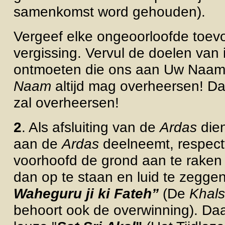
samenkomst word gehouden).
Vergeef elke ongeoorloofde toevo
vergissing. Vervul de doelen va
ontmoeten die ons aan Uw Naam
Naam
altijd mag overheersen! Dat
zal overheersen!
2
. Als afsluiting van de
Ardas
die
aan de
Ardas
deelneemt, respect
voorhoofd de grond aan te raken
dan op te staan en luid te zeggen
Waheguru ji ki Fateh”
(De
Khal
behoort ook de overwinning). Daar