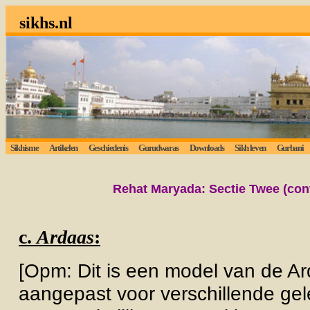
sikhs.nl
Sikhisme
Artikelen
Geschiedenis
Gurudwaras
Downloads
Sikh leven
Gurbani
Rehat Maryada: Sectie Twee (cont
c.
Ardaas
:
[Opm: Dit is een model van de A
aangepast voor verschillende ge