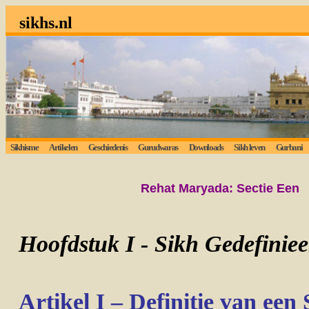
sikhs.nl
Sikhisme
Artikelen
Geschiedenis
Gurudwaras
Downloads
Sikh leven
Gurbani
Rehat Maryada: Sectie Een
Hoofdstuk I - Sikh Gedefiniee
Artikel I – Definitie van een