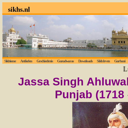
sikhs.nl
Sikhisme
Artikelen
Geschiedenis
Gurudwaras
Downloads
Sikh leven
Gurbani
Luist
Jassa Singh Ahluwal
Punjab (1718 