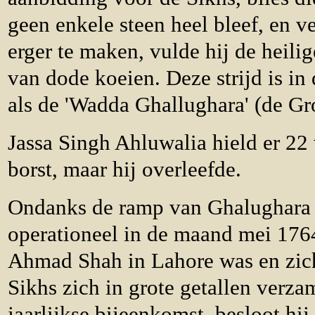
geen enkele steen heel bleef, en 
erger te maken, vulde hij de heili
van dode koeien. Deze strijd is in
als de 'Wadda Ghallughara' (de Gr
Jassa Singh Ahluwalia hield er 22
borst, maar hij overleefde.
Ondanks de ramp van Ghalughara 
operationeel in de maand mei 1764
Ahmad Shah in Lahore was en zich
Sikhs zich in grote getallen verz
jaarlijkse bijeenkomst, besloot hij