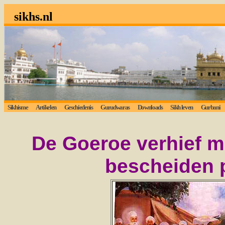
sikhs.nl
Sikhisme
Artikelen
Geschiedenis
Gurudwaras
Downloads
Sikh leven
Gurbani
De Goeroe verhief mi
bescheiden p