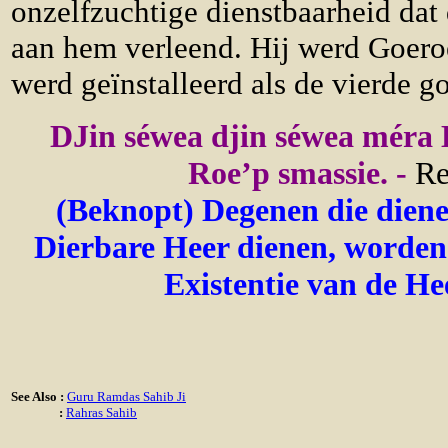
onzelfzuchtige dienstbaarheid dat
aan hem verleend. Hij werd Goe
werd geïnstalleerd als de vierde g
DJin séwea djin séwea méra 
Roe’p smassie. -
Re
(Beknopt) Degenen die diene
Dierbare Heer dienen, worden
Existentie van de He
See Also :
Guru Ramdas Sahib Ji
:
Rahras Sahib