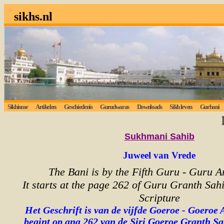
sikhs.nl
Sikhisme
Artikelen
Geschiedenis
Gurudwaras
Downloads
Sikh leven
Gurbani
Luis
Sukhmani
Sahib
Juweel van Vrede
The Bani is by the Fifth Guru - Guru A
It starts at the page 262 of Guru Granth Sahi
Scripture
Het Geschrift is van de vijfde Goeroe - Goeroe 
begint op ang 262 van de Siri Goeroe Granth Sa