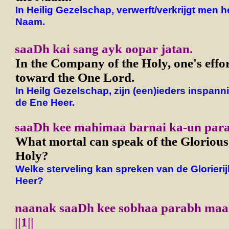
In Heilig Gezelschap, verwerft/verkrijgt men h
Naam.
saaDh kai sang ayk oopar jatan.
In the Company of the Holy, one's effor
toward the One Lord.
In Heilg Gezelschap, zijn (een)ieders inspann
de Ene Heer.
saaDh kee mahimaa barnai ka-un para
What mortal can speak of the Glorious 
Holy?
Welke sterveling kan spreken van de Glorierij
Heer?
naanak saaDh kee sobhaa parabh maa
||1||