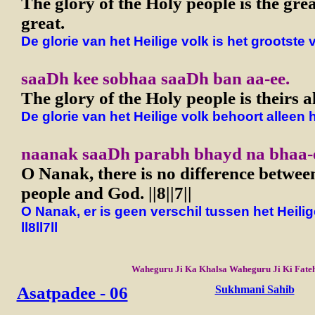
The glory of the Holy people is the grea
great.
De glorie van het Heilige volk is het grootste 
saaDh kee sobhaa saaDh ban aa-ee.
The glory of the Holy people is theirs a
De glorie van het Heilige volk behoort alleen 
naanak saaDh parabh bhayd na bhaa-ee.
O Nanak, there is no difference betwee
people and God. ||8||7||
O Nanak, er is geen verschil tussen het Heili
ll8ll7ll
Waheguru Ji Ka Khalsa Waheguru Ji Ki Fate
Asatpadee - 06
Sukhmani Sahib